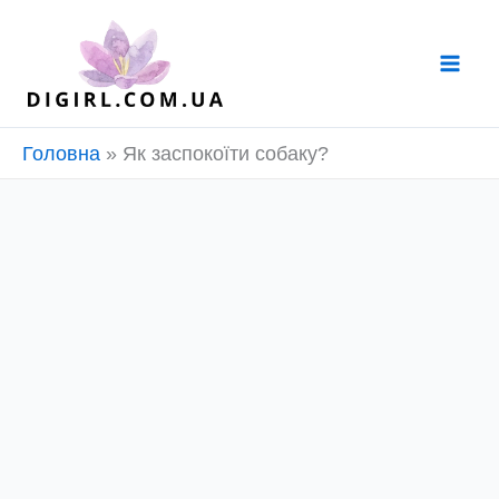
Перейти
до
вмісту
Головна
»
Як заспокоїти собаку?