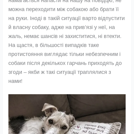
намагається напасти на нашу на повідцю, не
можна переходити між собакою або брати її
на руки. Іноді в такій ситуації варто відпустити
й власну собаку, адже на прив’язі у неї, на
жаль, немає шансів ні захиститися, ні втекти.
На щастя, в більшості випадків таке
протистояння виглядає тільки небезпечним і
собаки після декількох гарчань приходять до
згоди – якби ж такі ситуації траплялися з
нами!