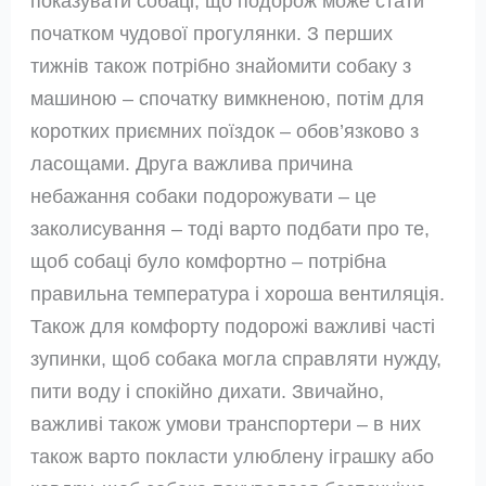
показувати собаці, що подорож може стати
початком чудової прогулянки. З перших
тижнів також потрібно знайомити собаку з
машиною – спочатку вимкненою, потім для
коротких приємних поїздок – обов’язково з
ласощами. Друга важлива причина
небажання собаки подорожувати – це
заколисування – тоді варто подбати про те,
щоб собаці було комфортно – потрібна
правильна температура і хороша вентиляція.
Також для комфорту подорожі важливі часті
зупинки, щоб собака могла справляти нужду,
пити воду і спокійно дихати. Звичайно,
важливі також умови транспортери – в них
також варто покласти улюблену іграшку або