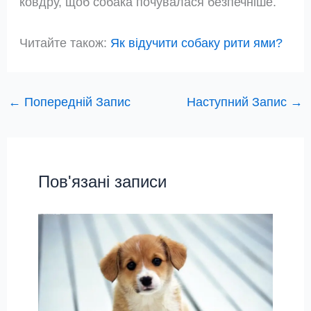
ковдру, щоб собака почувалася безпечніше.
Читайте також:
Як відучити собаку рити ями?
←
Попередній Запис
Наступний Запис
→
Пов'язані записи