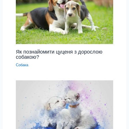
Як познайомити цуценя з дорослою
собакою?
Собака