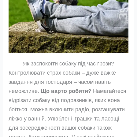
Як заспокоїти собаку під час грози?
Контролювати страх собаки – дуже важке
завдання для господаря – часом навіть
неможливе.
Що варто робити?
Намагайтеся
відрізати собаку від подразників, яких вона
боїться. Можна включити радіо, розташувати
ліжко у ванній. Улюблені іграшки та ласощі
для зосередженості вашої собаки також
можуть бути корисними. У разі серйозних