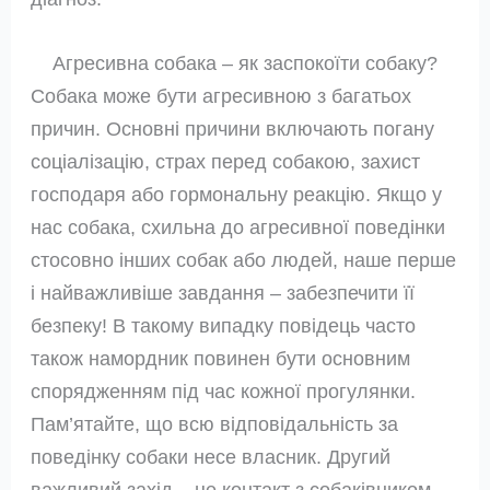
Агресивна собака – як заспокоїти собаку?
Собака може бути агресивною з багатьох
причин. Основні причини включають погану
соціалізацію, страх перед собакою, захист
господаря або гормональну реакцію. Якщо у
нас собака, схильна до агресивної поведінки
стосовно інших собак або людей, наше перше
і найважливіше завдання – забезпечити її
безпеку! В такому випадку повідець часто
також намордник повинен бути основним
спорядженням під час кожної прогулянки.
Пам’ятайте, що всю відповідальність за
поведінку собаки несе власник. Другий
важливий захід – це контакт з собаківником.