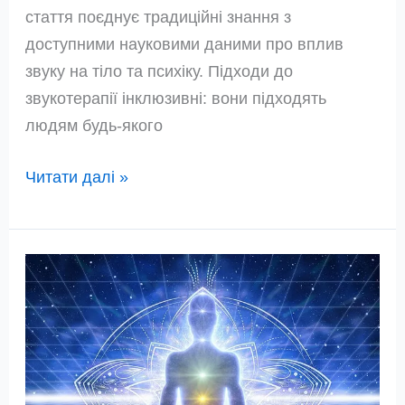
стаття поєднує традиційні знання з
доступними науковими даними про вплив
звуку на тіло та психіку. Підходи до
звукотерапії інклюзивні: вони підходять
людям будь-якого
Мантри
Читати далі »
та
звукові
частоти:
Як
зцілити
чакри
за
допомогою