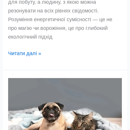
для побуту, а людину, з якою можна
резонувати на всіх рівнях свідомості.
Розуміння енергетичної сумісності — це не
про магію чи ворожіння, це про глибокий
екологічний підхід
Код
Читати далі »
кохання:
Як
енергетична
сумісність
по
чакрах
впливає
на