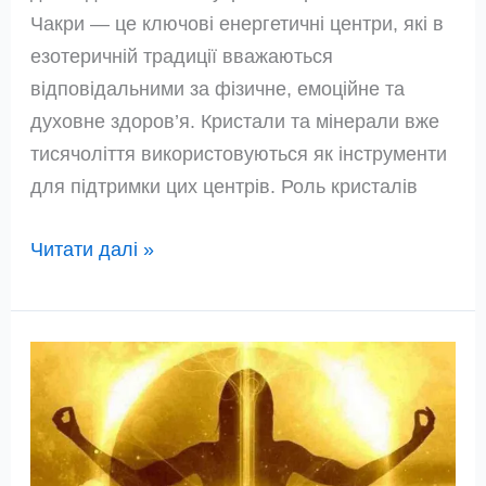
Чакри — це ключові енергетичні центри, які в
езотеричній традиції вважаються
відповідальними за фізичне, емоційне та
духовне здоров’я. Кристали та мінерали вже
тисячоліття використовуються як інструменти
для підтримки цих центрів. Роль кристалів
Камені-
Читати далі »
цілителі:
Як
підібрати
кристал
під
свою
слабку