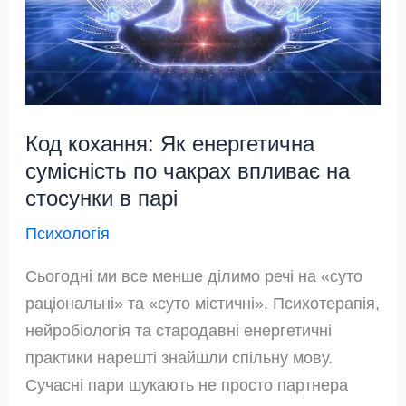
вібрацій
звуку
Код кохання: Як енергетична
сумісність по чакрах впливає на
стосунки в парі
Психологія
Сьогодні ми все менше ділимо речі на «суто
раціональні» та «суто містичні». Психотерапія,
нейробіологія та стародавні енергетичні
практики нарешті знайшли спільну мову.
Сучасні пари шукають не просто партнера