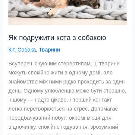
стосунки
в
парі
Як подружити кота з собакою
Кіт
,
Собака
,
Тварини
Всупереч існуючим стереотипам, ці тварини
можуть спокійно жити в одному домі, але
знайомство між ними рідко проходить за один
день. Одному улюбленцю може бути страшно,
іншому — надто цікаво, і перший контакт
легко перетворюється на стрес. Допомагає
передбачуваний побут: окремі місця для
відпочинку, спокійне годування, зрозумілий