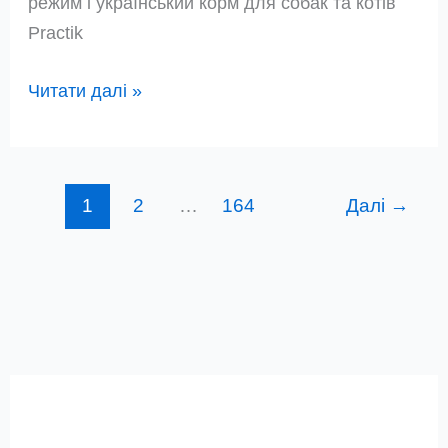
режим і український корм для собак та котів
Practik
Як
Читати далі »
подружити
кота
з
1
2
…
164
Далі
→
собакою
Пошук