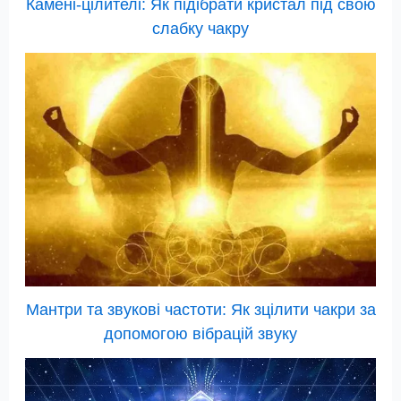
Камені-цілителі: Як підібрати кристал під свою
слабку чакру
Мантри та звукові частоти: Як зцілити чакри за
допомогою вібрацій звуку