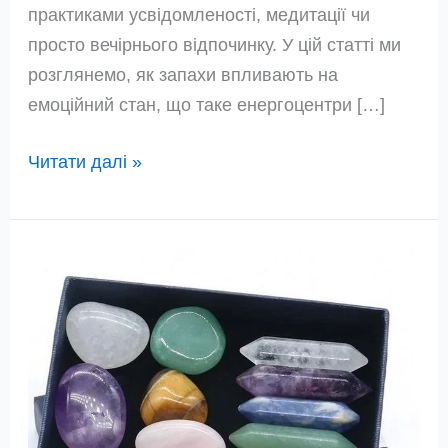
практиками усвідомленості, медитації чи
просто вечірнього відпочинку. У цій статті ми
розглянемо, як запахи впливають на
емоційний стан, що таке енергоцентри […]
Ароматерапія
Читати далі »
для
душі:
Які
ефірні
олії
резонують
з
вашими
енергоцентрами