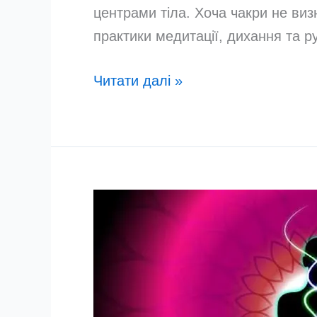
центрами тіла. Хоча чакри не виз
практики медитації, дихання та р
Енергетичний
Читати далі »
детокс:
Як
очистити
чакри
від
щоденного
стресу
та
чужого
впливу