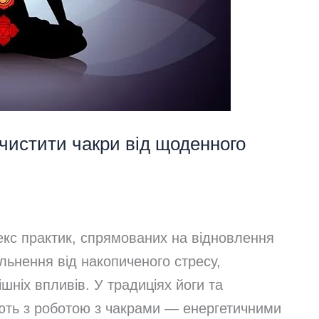
очистити чакри від щоденного
кс практик, спрямованих на відновлення
льнення від накопиченого стресу,
шніх впливів. У традиціях йоги та
ують з роботою з чакрами — енергетичними