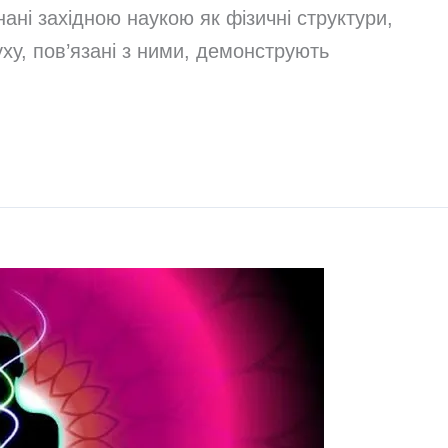
нані західною наукою як фізичні структури,
уху, пов’язані з ними, демонструють