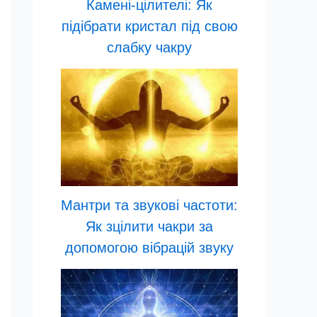
Камені-цілителі: Як
підібрати кристал під свою
слабку чакру
Мантри та звукові частоти:
Як зцілити чакри за
допомогою вібрацій звуку