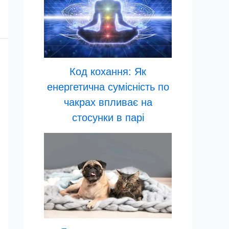
Код кохання: Як
енергетична сумісність по
чакрах впливає на
стосунки в парі