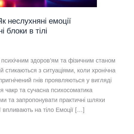
к неслухняні емоції
 блоки в тілі
іж психічним здоров’ям та фізичним станом
й стикаються з ситуаціями, коли хронічна
пригнічений гнів проявляються у вигляді
ія чакр та сучасна психосоматика
зми та запропонувати практичні шляхи
 впливають на тіло Емоції […]