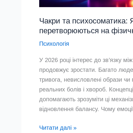
Чакри та психосоматика: Я
перетворюються на фізичні
Психологія
У 2026 році інтерес до зв’язку м
продовжує зростати. Багато люде
тривога, невисловлені образи чи 
реальних болів і хвороб. Концепц
допомагають зрозуміти ці механі
відновлення балансу. Чому емоції
Чакри
Читати далі »