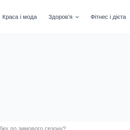
Краса і мода
Здоров’я
Фітнес і дієта
убку до зимового сезону?