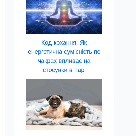
Код кохання: Як
енергетична сумісність по
чакрах впливає на
стосунки в парі