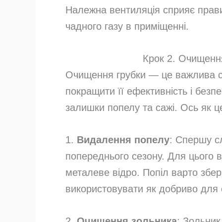
Належна вентиляція сприяє прави
чадного газу в приміщенні.
Крок 2. Очищення
Очищення грубки — це важлива с
покращити її ефективність і безпе
залишки попелу та сажі. Ось як ц
1.
Видалення попелу
: Спершу с
попереднього сезону. Для цього в
металеве відро. Попіл варто збер
використовувати як добриво для 
2.
Очищення зольника
: Зольник