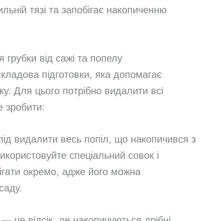
льній тязі та запобігає накопиченню
 грубки від сажі та попелу
кладова підготовки, яка допомагає
ку. Для цього потрібно видалити всі
е зробити:
лід видалити весь попіл, що накопичився з
икористовуйте спеціальний совок і
ігати окремо, адже його можна
саду.
 — це відсік, де накопичуються дрібні