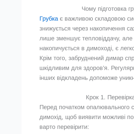
Чому підготовка г
Грубка
є важливою складовою сист
знижується через накопичення саж
лише зменшує тепловіддачу, але 
накопичується в димоході, є лег
Крім того, забруднений димар сп
шкідливим для здоров’я. Регулярн
інших відкладень допоможе уникн
Крок 1. Перевірк
Перед початком опалювального се
димохід, щоб виявити можливі п
варто перевірити: