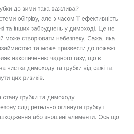
рубки до зими така важлива?
еми обігріву, але з часом її ефективність
і та інших забруднень у димоході. Це не
й може створювати небезпеку. Сажа, яка
козаймистою та може призвести до пожежі.
рияє накопиченню чадного газу, що є
а чистка димоходу та грубки від сажі та
ути цих ризиків.
а стану грубки та димоходу
зону слід ретельно оглянути грубку і
ошкодження або зношені елементи. Ось що