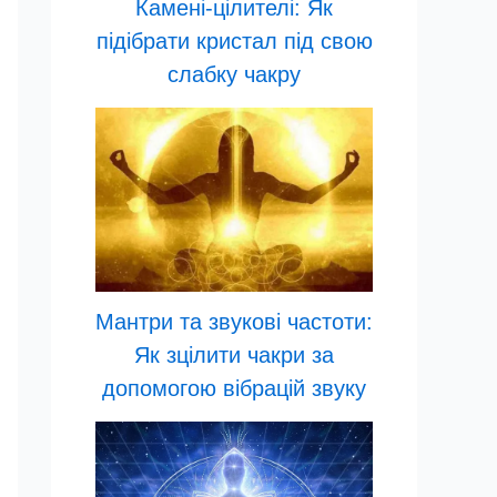
Камені-цілителі: Як
підібрати кристал під свою
слабку чакру
Мантри та звукові частоти:
Як зцілити чакри за
допомогою вібрацій звуку