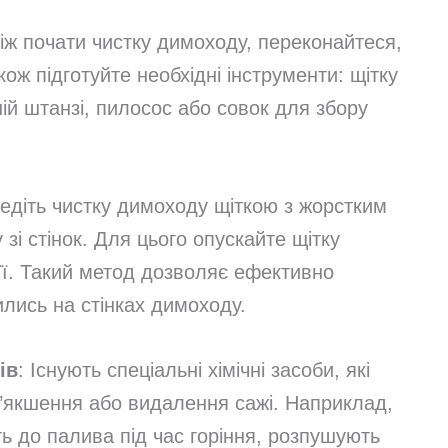
іж почати чистку димоходу, переконайтеся,
ож підготуйте необхідні інструменти: щітку
ій штанзі, пилосос або совок для збору
ведіть чистку димоходу щіткою з жорстким
зі стінок. Для цього опускайте щітку
її. Такий метод дозволяє ефективно
ились на стінках димоходу.
ів
: Існують спеціальні хімічні засоби, які
’якшення або видалення сажі. Наприклад,
ь до палива під час горіння, розпушують