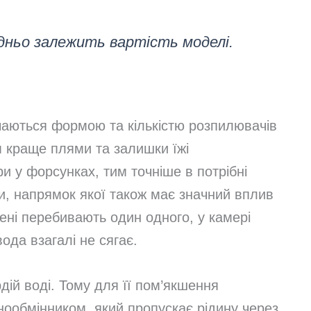
дньо залежить вартість моделі.
чаються формою та кількістю розпилювачів
м краще плями та залишки їжі
 у форсунках, тим точніше в потрібні
и, напрямок якої також має значний вплив
ені перебивають один одного, у камері
ода взагалі не сягає.
дій воді. Тому для її пом’якшення
нообмінником, який пропускає рідину через