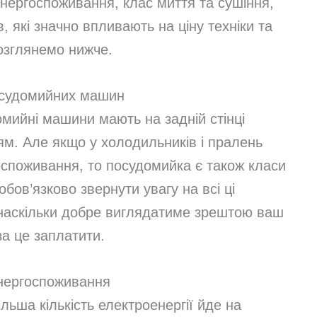
 енергоспоживання, клас миття та сушіння,
в, які значно впливають на ціну техніки та
розглянемо нижче.
осудомийних машин
домийні машини мають на задній стінці
ям. Але якщо у холодильників і пралень
оспоживання, то посудомийка є також класи
обов’язково звернути увагу на всі ці
 наскільки добре виглядатиме зрештою ваш
за це заплатити.
нергоспоживання
льша кількість електроенергії йде на