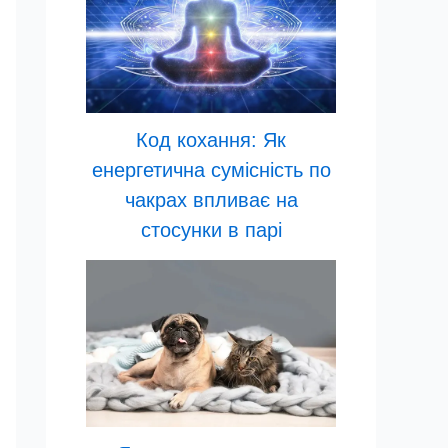
Код кохання: Як
енергетична сумісність по
чакрах впливає на
стосунки в парі