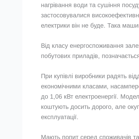
нагрівання води та сушіння посуд
застосовувалися високоефективні 
електрики він не буде. Така маш
Від класу енергоспоживання залеж
побутових приладів, позначаєтьс
При купівлі виробники радять від
економічними класами, насампере
до 1,06 кВт електроенергії. Мод
коштують досить дорого, але окуп
експлуатації.
Мають попит серед споживачів та