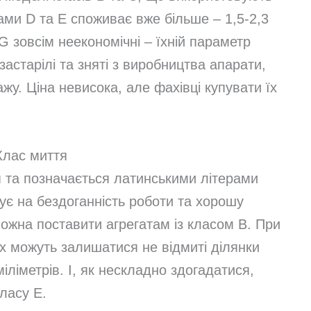
асами D та E споживає вже більше – 1,5-2,3
 G зовсім неекономічні – їхній параметр
застарілі та зняті з виробництва апарати,
жу. Ціна невисока, але фахівці купувати їх
Клас миття
я та позначається латинськими літерами
ує на бездоганність роботи та хорошу
можна поставити агрегатам із класом В. При
х можуть залишатися не відмиті ділянки
ліметрів. І, як нескладно здогадатися,
ласу Е.