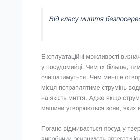
Від класу миття безпосере
Експлуатаційні можливості визна
у посудомийці. Чим їх більше, ти
очищатимуться. Чим менше отвори
місця потраплятиме струмінь вод
на якість миття. Адже якщо струм
машини утворюються зони, яких в
Погано відмивається посуд у твер
виробники оснащують агрегати іо