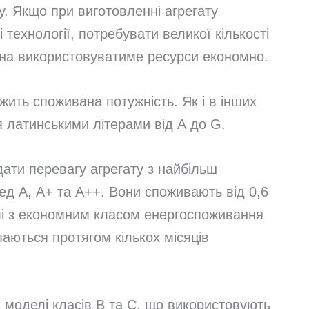
у. Якщо при виготовленні агрегату
технології, потребувати великої кількості
ина використовуватиме ресурси економно.
ить споживана потужність. Як і в інших
я латинськими літерами від А до G.
дати перевагу агрегату з найбільш
д А, А+ та А++. Вони споживають від 0,6
елі з економним класом енергоспоживання
аються протягом кількох місяців
 моделі класів В та С, що використовують