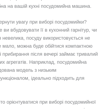
ібна на вашій кухні посудомийна машина.
ернути увагу при виборі посудомийки?
 ви вбудовувати її в кухонний гарнітур, чи
я невелика, посуду використовується не
же мало, можна буде обійтися компактною
і прибирання після вечері займає тривалий
них агрегатів. Наприклад, посудомийна
ована модель з низьким
ункціоналом, ідеально підходить для
то орієнтуватися при виборі посудомийної