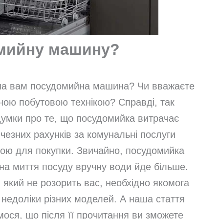
омийну машину?
ібна вам посудомийна машина? Чи вважаєте
бною побутовою технікою? Справді, так
думки про те, що посудомийка витрачає
ичезних рахунків за комунальні послуги
ою для покупки. Звичайно, посудомийка
на миття посуду вручну води йде більше.
 який не розорить вас, необхідно якомога
 недоліки різних моделей. А наша стаття
ося, що після її прочитання ви зможете