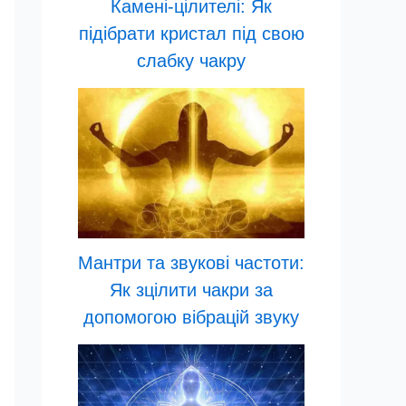
Камені-цілителі: Як
підібрати кристал під свою
слабку чакру
Мантри та звукові частоти:
Як зцілити чакри за
допомогою вібрацій звуку