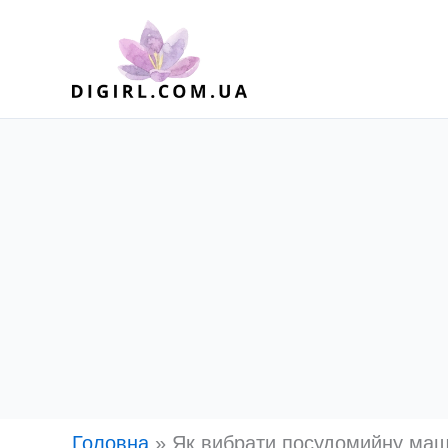
Перейти
до
вмісту
Головна
»
Як вибрати посудомийну ма