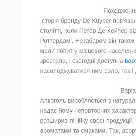
Походження
Історія бренду De Kuyper пов’яза
столітті, коли Петер Де Кейпер в
Роттердамі. Незабаром він також 
мали попит у місцевого населенн
зростала, і сьогодні доступна
вар
насолоджуватися ним соло, так і 
Варіа
Алкоголь виробляється з натураль
надає йому неповторних характер
розширив лінійку своєї продукції:
ароматами та смаками. Так, асор