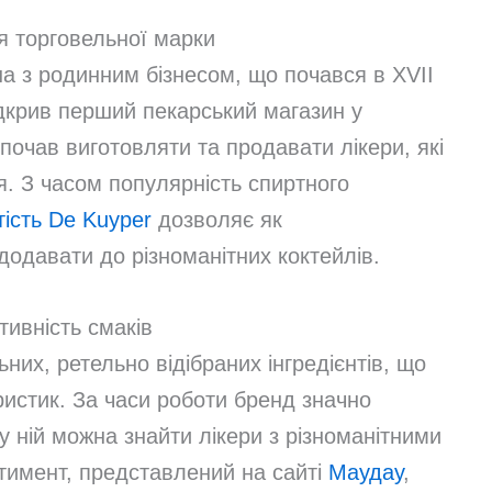
 торговельної марки
на з родинним бізнесом, що почався в XVII
ідкрив перший пекарський магазин у
почав виготовляти та продавати лікери, які
я. З часом популярність спиртного
тість De Kuyper
дозволяє як
додавати до різноманітних коктейлів.
тивність смаків
них, ретельно відібраних інгредієнтів, що
истик. За часи роботи бренд значно
 у ній можна знайти лікери з різноманітними
тимент, представлений на сайті
Маудау
,