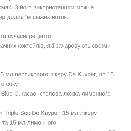
смак. З його використанням можна
ер додає їм свіжих ноток.
 та сучасні рецепти
ачних коктейлів, які зачаровують своїми
15 мл персикового лікеру De Kuyper, по 15
о соку.
л Blue Curaçao, столова ложка лимонного
л Triple Sec De Kuyper, 15 мл лікеру
у та 15 мл лимонного.