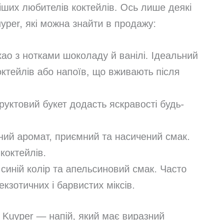
іших любителів коктейлів. Ось лише деякі
yper, які можна знайти в продажу:
ао з нотками шоколаду й ванілі. Ідеальний
октейлів або напоїв, що вживають після
уктовий букет додасть яскравості будь-
ий аромат, приємний та насичений смак.
коктейлів.
 синій колір та апельсиновий смак. Часто
кзотичних і барвистих міксів.
e Kuyper — напій, який має виразний