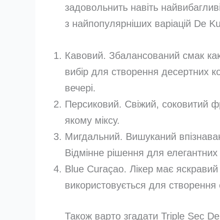
задовольнить навіть найвибаглив
з найпопулярніших варіацій De Ku
Кавовий. Збалансований смак как
вибір для створення десертних к
вечері.
Персиковий. Свіжий, соковитий фр
якому міксу.
Мигдальний. Вишуканий впізнаван
Відмінне рішення для елегантних 
Blue Curaçao. Лікер має яскравий
використовується для створення е
Також варто згадати Triple Sec D