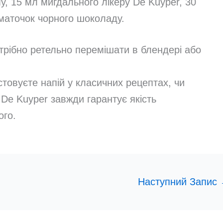
у, 15 мл мигдального лікеру De Kuyper, 30
маточок чорного шоколаду.
трібно ретельно перемішати в блендері або
стовуєте напій у класичних рецептах, чи
 De Kuyper завжди гарантує якість
ого.
Наступний Запис