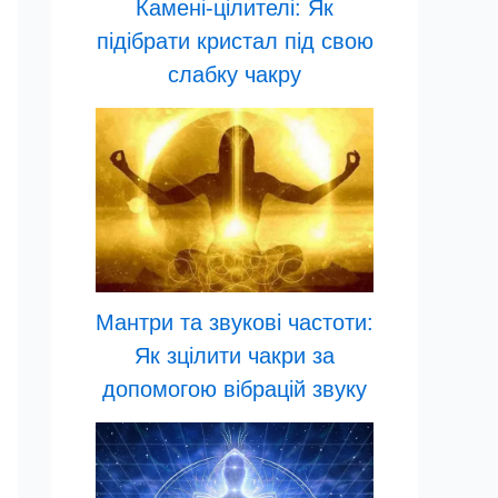
Камені-цілителі: Як
підібрати кристал під свою
слабку чакру
Мантри та звукові частоти:
Як зцілити чакри за
допомогою вібрацій звуку