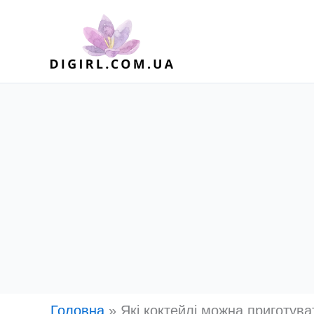
Перейти
до
вмісту
Головна
»
Які коктейлі можна приготува