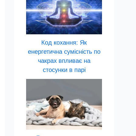
Код кохання: Як
енергетична сумісність по
чакрах впливає на
стосунки в парі