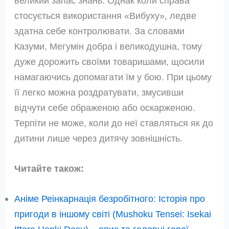
великий запас знань. Однак коли справа
стосується використання «Вибуху», ледве
здатна себе контролювати. За словами
Казуми, Мегумін добра і великодушна, тому
дуже дорожить своїми товаришами, щосили
намагаючись допомагати їм у бою. При цьому
її легко можна роздратувати, змусивши
відчути себе ображеною або оскарженою.
Терпіти не може, коли до неї ставляться як до
дитини лише через дитячу зовнішність.
Читайте також:
Аніме Реінкарнація безробітного: Історія про
пригоди в іншому світі (Mushoku Tensei: Isekai