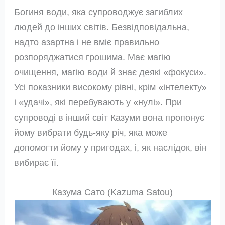
Богиня води, яка супроводжує загиблих
людей до інших світів. Безвідповідальна,
надто азартна і не вміє правильно
розпоряджатися грошима. Має магію
очищення, магію води й знає деякі «фокуси».
Усі показники високому рівні, крім «інтелекту»
і «удачі», які перебувають у «нулі». При
супроводі в інший світ Казуми вона пропонує
йому вибрати будь-яку річ, яка може
допомогти йому у пригодах, і, як наслідок, він
вибирає її.
Казума Сато (Kazuma Satou)