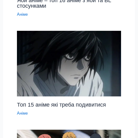
Яой аніме – топ 16 аніме з яой та BL
стосунками
Аніме
Топ 15 аніме які треба подивитися
Аніме