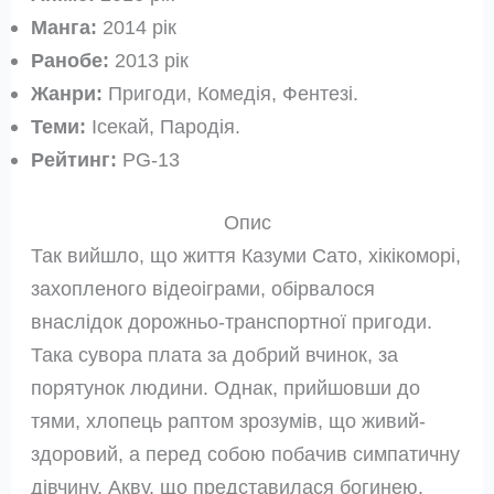
Манга:
2014 рік
Ранобе:
2013 рік
Жанри:
Пригоди, Комедія, Фентезі.
Теми:
Ісекай, Пародія.
Рейтинг:
PG-13
Опис
Так вийшло, що життя Казуми Сато, хікікоморі,
захопленого відеоіграми, обірвалося
внаслідок дорожньо-транспортної пригоди.
Така сувора плата за добрий вчинок, за
порятунок людини. Однак, прийшовши до
тями, хлопець раптом зрозумів, що живий-
здоровий, а перед собою побачив симпатичну
дівчину, Акву, що представилася богинею.