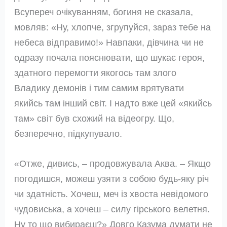
Всупереч очікуванням, богиня не сказала,
мовляв: «Ну, хлопче, згрупуйся, зараз тебе на
небеса відправимо!» Навпаки, дівчина чи не
одразу почала пояснювати, що шукає героя,
здатного перемогти якогось там злого
Владику демонів і тим самим врятувати
якийсь там інший світ. І надто вже цей «якийсь
там» світ був схожий на відеогру. Що,
безперечно, підкупувало.
«Отже, дивись, – продовжувала Аква. – Якщо
погодишся, можеш узяти з собою будь-яку річ
чи здатність. Хочеш, меч із хвоста невідомого
чудовиська, а хочеш – силу гірського велетня.
Ну то що вибираєш?» Довго Казума думати не