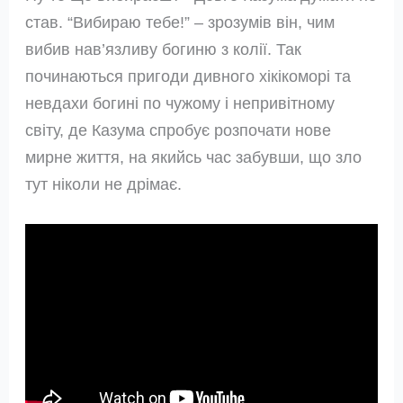
став. “Вибираю тебе!” – зрозумів він, чим
вибив нав’язливу богиню з колії. Так
починаються пригоди дивного хікікоморі та
невдахи богині по чужому і непривітному
світу, де Казума спробує розпочати нове
мирне життя, на якийсь час забувши, що зло
тут ніколи не дрімає.