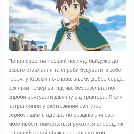
Попри своє, на перший погляд, байдуже до
всього ставлення та спроби будувати із себе
героя, у Казуми по-справжньому добре серце,
оскільки помер він під час безрезультатної
спроби врятувати дівчину від трактора. Після
потрапляння у фентезійний світ стає
серйознішим і, адекватно розцінюючи свої
можливості, намагається рухатися вперед, як
головний герой обожнюваних ним ігор.