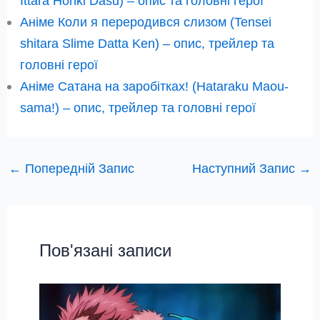
Ittara Honki Dasu) – опис та головні герої
Аніме Коли я переродився слизом (Tensei
shitara Slime Datta Ken) – опис, трейлер та
головні герої
Аніме Сатана на заробітках! (Hataraku Maou-
sama!) – опис, трейлер та головні герої
←
Попередній Запис
Наступний Запис
→
Пов'язані записи