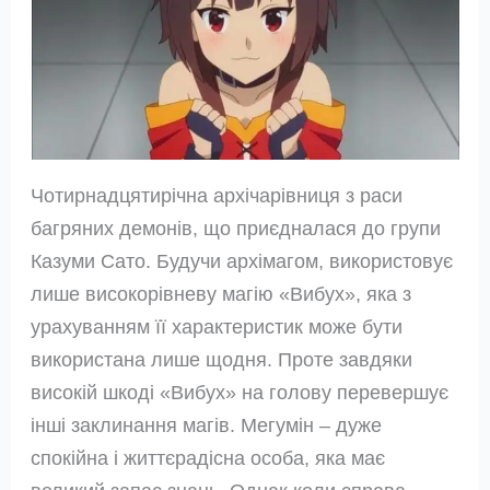
Чотирнадцятирічна архічарівниця з раси
багряних демонів, що приєдналася до групи
Казуми Сато. Будучи архімагом, використовує
лише високорівневу магію «Вибух», яка з
урахуванням її характеристик може бути
використана лише щодня. Проте завдяки
високій шкоді «Вибух» на голову перевершує
інші заклинання магів. Мегумін – дуже
спокійна і життєрадісна особа, яка має