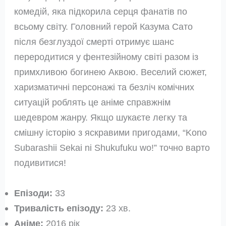
комедій, яка підкорила серця фанатів по
всьому світу. Головний герой Казума Сато
після безглуздої смерті отримує шанс
переродитися у фентезійному світі разом із
примхливою богинею Аквою. Веселий сюжет,
харизматичні персонажі та безліч комічних
ситуацій роблять це аніме справжнім
шедевром жанру. Якщо шукаєте легку та
смішну історію з яскравими пригодами, “Kono
Subarashii Sekai ni Shukufuku wo!” точно варто
подивитися!
Епізоди:
33
Тривалість епізоду:
23 хв.
Аніме:
2016 рік