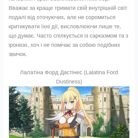
Вважає за краще тримати свій внутрішній світ
подалі від оточуючих, але не соромиться
критикувати їхні дії, висловлюючи лише те,
що думає. Часто спілкується із сарказмом та з
іронією, хоч і не помічає за собою подібних
звичок.
Лалатіна Форд Дастінес (Lalatina Ford
Dustiness)