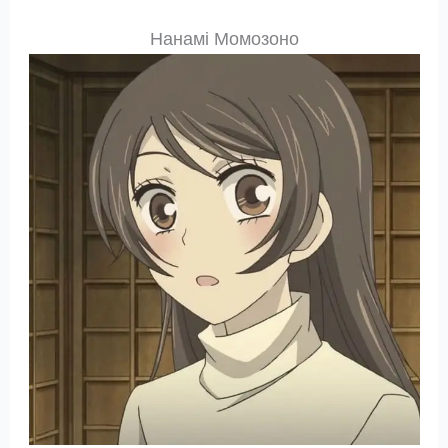
Нанамі Момозоно