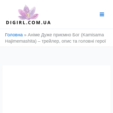
Перейти
до
вмісту
Головна
»
Аніме Дуже приємно Бог (Kamisama
Hajimemashita) – трейлер, опис та головні герої