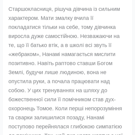
Старшокласниця, рішуча дівчина із сильним
характером. Мати змалку вчила її
покладатися тільки на себе, тому дівчинка
виросла дуже самостійною. Незважаючи на
те, що її батько втік, а в школі всі звуть її
«жебраком», Нанамі намагається мислити
позитивно. Навіть раптово ставши Богом
Землі, будучи лише людиною, вона не
опустила руки, а почала працювати над
собою. У цих тренуваннях на шляху до
божественної сили її помічником став дух-
охоронець Томое. Коли перші непорозуміння
та сварки залишилися позаду, Нанамі
поступово перейнялася глибокою симпатією