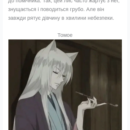
до помічника. Так, цей лис часто жартує з неї,
знущається і поводиться грубо. Але він
завжди рятує дівчину в хвилини небезпеки.
Томое