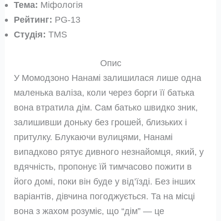
Тема:
Міфологія
Рейтинг:
PG-13
Студія:
TMS
Опис
У Момодзоно Нанамі залишилася лише одна
маленька валіза, коли через борги її батька
вона втратила дім. Сам батько швидко зник,
залишивши доньку без грошей, близьких і
притулку. Блукаючи вулицями, Нанамі
випадково рятує дивного незнайомця, який, у
вдячність, пропонує їй тимчасово пожити в
його домі, поки він буде у від’їзді. Без інших
варіантів, дівчина погоджується. Та на місці
вона з жахом розуміє, що “дім” — це