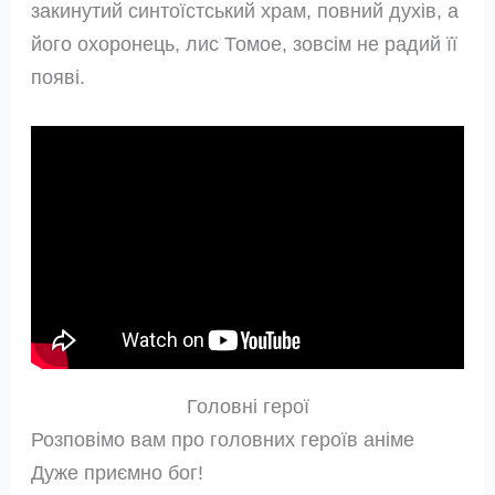
закинутий синтоїстський храм, повний духів, а
його охоронець, лис Томое, зовсім не радий її
появі.
Головні герої
Розповімо вам про головних героїв аніме
Дуже приємно бог!