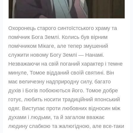
Охоронець старого синтоїстського храму та
помічник Бога Землі. Колись був вірним
помічником Мікаге, але тепер змушений
служити новому Богу Землі — Нанамі.
Незважаючи на свій поганий характер і темне
минуле, Томое відданий своїй святині. Він
має величезну надприродну силу, багато
духів і Богів побоюються його. Томое добре
готує, любить носити традиційний японський
одяг. Виступає проти любовних відносин між
духами і людьми, та й загалом вважає
людину слабкою та жалюгідною, але все-таки