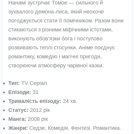
Нанамі зустрічає Томое — сильного й
зухвалого демона-лиса, який неохоче
погоджується стати її помічником. Разом вони
стикаються з різними міфічними істотами,
виконують обов’язки бога і поступово
розвивають теплі стосунки. Аніме поєднує
романтику, комедію і магічні пригоди,
створюючи атмосферу чарівної казки.
Тип:
TV Серіал
Епізоди:
31
Тривалість епізоду:
24 хв.
Статус:
2012 рік
Манга:
2008 рік
Жанри:
Седзе, Комедія, Фентезі, Романтика.