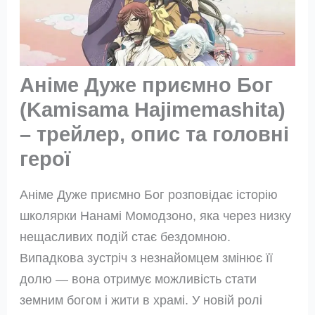
Аніме Дуже приємно Бог
(Kamisama Hajimemashita)
– трейлер, опис та головні
герої
Аніме Дуже приємно Бог розповідає історію
школярки Нанамі Момодзоно, яка через низку
нещасливих подій стає бездомною.
Випадкова зустріч з незнайомцем змінює її
долю — вона отримує можливість стати
земним богом і жити в храмі. У новій ролі