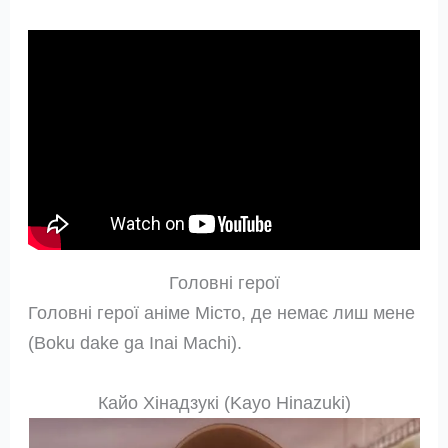
Головні герої
Головні герої аніме Місто, де немає лиш мене
(Boku dake ga Inai Machi).
Кайо Хінадзукі (Kayo Hinazuki)