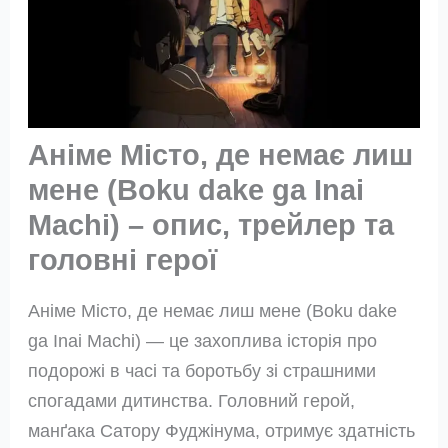
Аніме Місто, де немає лиш
мене (Boku dake ga Inai
Machi) – опис, трейлер та
головні герої
Аніме Місто, де немає лиш мене (Boku dake
ga Inai Machi) — це захоплива історія про
подорожі в часі та боротьбу зі страшними
спогадами дитинства. Головний герой,
манґака Сатору Фуджінума, отримує здатність