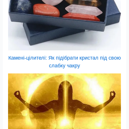
Камені-цілителі: Як підібрати кристал під свою
слабку чакру