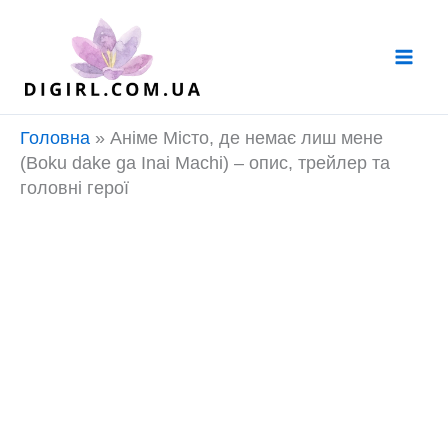
Перейти
до
вмісту
Головна
»
Аніме Місто, де немає лиш мене
(Boku dake ga Inai Machi) – опис, трейлер та
головні герої