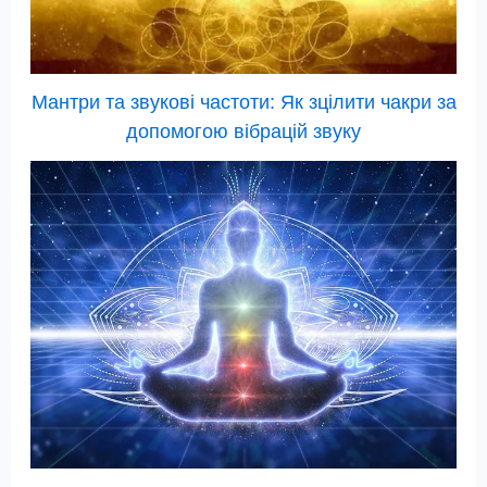
Мантри та звукові частоти: Як зцілити чакри за
допомогою вібрацій звуку