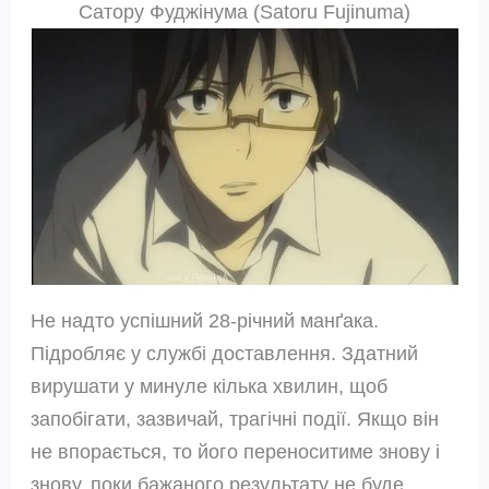
Сатору Фуджінума (Satoru Fujinuma)
Не надто успішний 28-річний манґака.
Підробляє у службі доставлення. Здатний
вирушати у минуле кілька хвилин, щоб
запобігати, зазвичай, трагічні події. Якщо він
не впорається, то його переноситиме знову і
знову, поки бажаного результату не буде