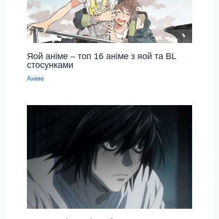
Яой аніме – топ 16 аніме з яой та BL
стосунками
Аніме