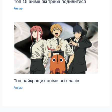
Топ 15 аніме які треба подивитися
Аніме
Топ найкращих аніме всіх часів
Аніме