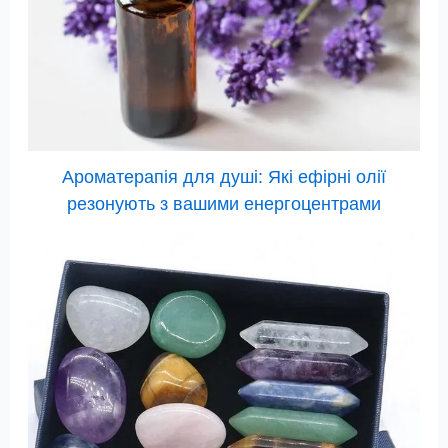
Ароматерапія для душі: Які ефірні олії
резонують з вашими енергоцентрами