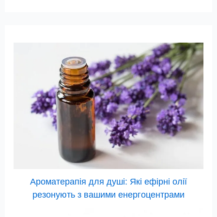
Ароматерапія для душі: Які ефірні олії
резонують з вашими енергоцентрами