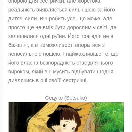
опорою для сестрички, але жорстока
реальність виявляється сильнішою за його
дитячі сили. Він робить усе, що може, але
просто ще не вміє бути дорослим у світі, де
залишилися одні руїни. Його трагедія не в
бажанні, а в неможливості впоратися з
непосильною ношею. І найжахливіше те, що
його власна безпорадність стає для нього
вироком, який він мусить відбувати щодня,
дивлячись в очі своїй сестричці.
Сецуко (Setsuko)