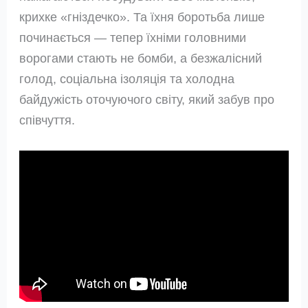
крихке «гніздечко». Та їхня боротьба лише
починається — тепер їхніми головними
ворогами стають не бомби, а безжалісний
голод, соціальна ізоляція та холодна
байдужість оточуючого світу, який забув про
співчуття.