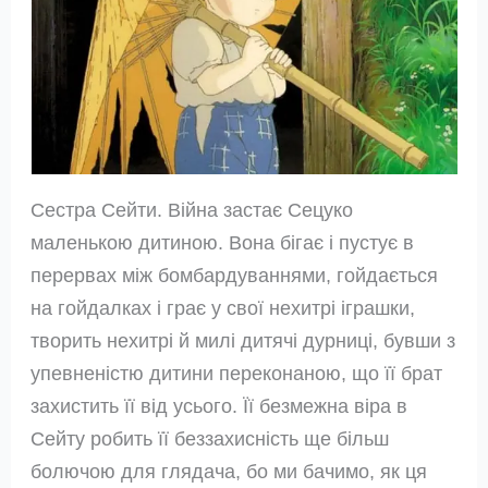
Сестра Сейти. Війна застає Сецуко
маленькою дитиною. Вона бігає і пустує в
перервах між бомбардуваннями, гойдається
на гойдалках і грає у свої нехитрі іграшки,
творить нехитрі й милі дитячі дурниці, бувши з
упевненістю дитини переконаною, що її брат
захистить її від усього. Її безмежна віра в
Сейту робить її беззахисність ще більш
болючою для глядача, бо ми бачимо, як ця