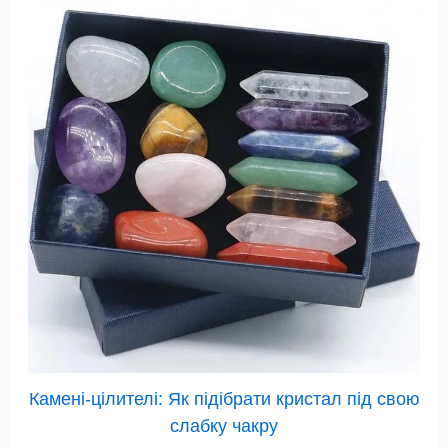
Камені-цілителі: Як підібрати кристал під свою
слабку чакру