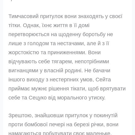
Тимчасовий притулок вони знаходять у своєї
тітки. Однак, їхнє життя в її домі
перетворюється на щоденну боротьбу не
лише з голодом та нестачами, але й з її
жорстокістю та приниженнями. Вони
відчувають себе тягарем, непотрібними
вигнанцями у власній родині. Не бачачи
іншого виходу з нестерпних умов, Сейта
приймає мужнє рішення тікати, щоб врятувати
себе та Сецуко від морального утиску.
Зрештою, знайшовши притулок у покинутій
проти бомбової печері на березі річки, вони
намагаються побудувати своє маленьке,