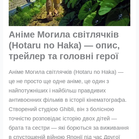
Аніме Могила світлячків
(Hotaru no Haka) — опис,
трейлер та головні герої
Аніме Могила світлячків (Hotaru no Haka) —
це не просто ще одне аніме, це один з
найпотужніших і найбільш правдивих
антивоєнних фільмів в історії кінематографа.
Створений студією Ghibli, він з болісною
точністю розповідає історію двох дітей —
брата та сестри — які борються за виживання
в спустошеній війною Японії під час Другої