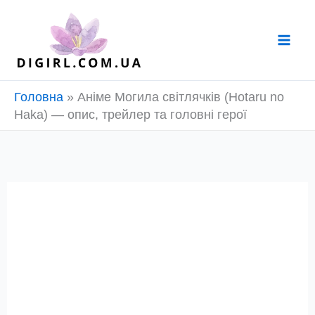
Перейти
до
вмісту
Головна
»
Аніме Могила світлячків (Hotaru no
Haka) — опис, трейлер та головні герої