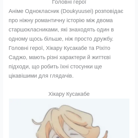
Головні герої
Аніме Однокласник (Doukyuusei) розповідає
про ніжну романтичну історію між двома
старшокласниками, які знаходять один в
одному щось більше, ніж просто дружбу.
Головні герої, Хікару Кусакабе та Ріхіто
Саджо, мають різні характери й життєві
підходи, що робить їхні стосунки ще
цікавішими для глядачів.
Хікару Кусакабе