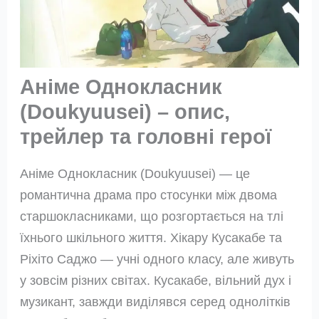
Аніме Однокласник
(Doukyuusei) – опис,
трейлер та головні герої
Аніме Однокласник (Doukyuusei) — це
романтична драма про стосунки між двома
старшокласниками, що розгортається на тлі
їхнього шкільного життя. Хікару Кусакабе та
Ріхіто Саджо — учні одного класу, але живуть
у зовсім різних світах. Кусакабе, вільний дух і
музикант, завжди виділявся серед однолітків