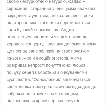
своєю безтурботною натурою. Саджо ж,
серйозний і старанний учень, усіма вважався
взірцевим студентом, але залишався трохи
відстороненим. Їхні шляхи перетинаються,
коли Кусакабе помічає, що Саджо
намагається впоратися з підготовкою до
хорового концерту, і вирішує допомогти йому.
Це несподіване зближення стає початком
їхньої ніжної й емоційної історії. Аніме
розкриває непрості почуття юної любові,
пошуку себе та боротьби з очікуваннями
суспільства. “Однокласник” відзначається
своїм делікатним і реалістичним підходом до
зображення стосунків між хлопцями,
підкреслюючи красу перших почуттів і