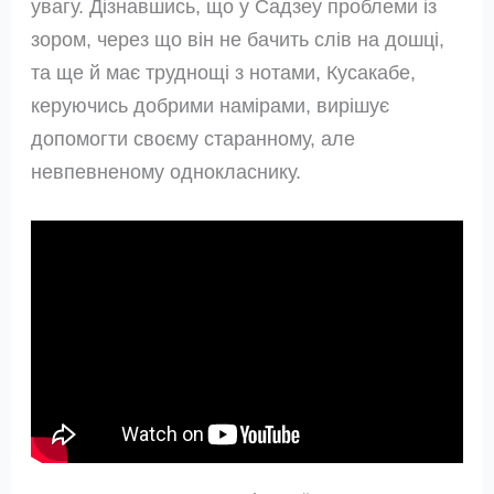
увагу. Дізнавшись, що у Садзеу проблеми із
зором, через що він не бачить слів на дошці,
та ще й має труднощі з нотами, Кусакабе,
керуючись добрими намірами, вирішує
допомогти своєму старанному, але
невпевненому однокласнику.