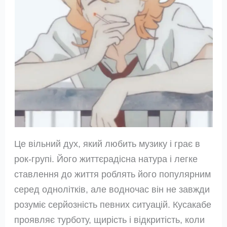
Це вільний дух, який любить музику і грає в
рок-групі. Його життєрадісна натура і легке
ставлення до життя роблять його популярним
серед однолітків, але водночас він не завжди
розуміє серйозність певних ситуацій. Кусакабе
проявляє турботу, щирість і відкритість, коли