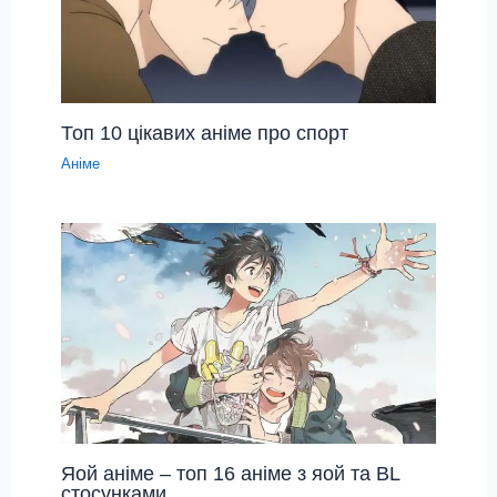
Топ 10 цікавих аніме про спорт
Аніме
Яой аніме – топ 16 аніме з яой та BL
стосунками