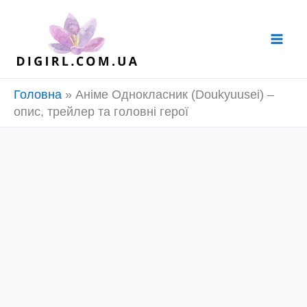
Перейти
до
вмісту
Головна
»
Аніме Однокласник (Doukyuusei) –
опис, трейлер та головні герої