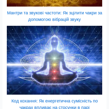
Мантри та звукові частоти: Як зцілити чакри за
допомогою вібрацій звуку
Код кохання: Як енергетична сумісність по
чакрах впливає на стосунки в парі