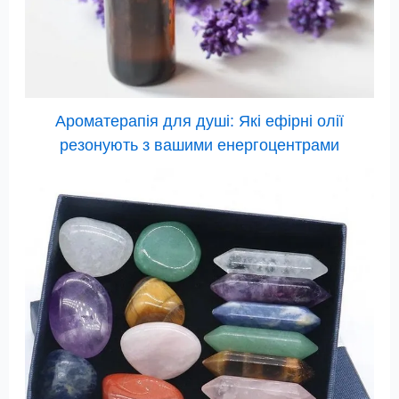
Ароматерапія для душі: Які ефірні олії
резонують з вашими енергоцентрами