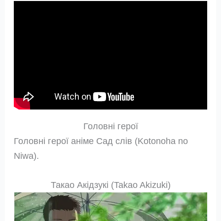
Головні герої
Головні герої аніме Сад слів (Kotonoha no
Niwa).
Такао Акідзукі (Takao Akizuki)