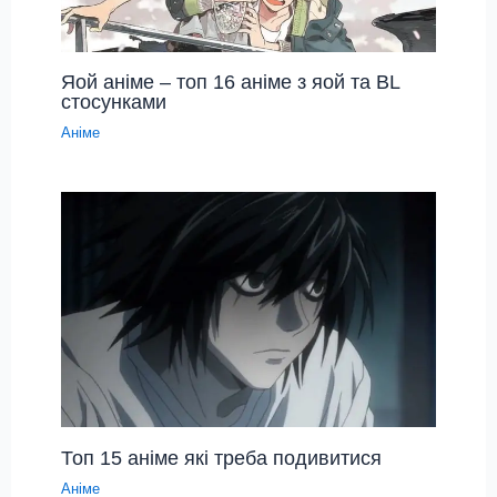
Яой аніме – топ 16 аніме з яой та BL
стосунками
Аніме
Топ 15 аніме які треба подивитися
Аніме