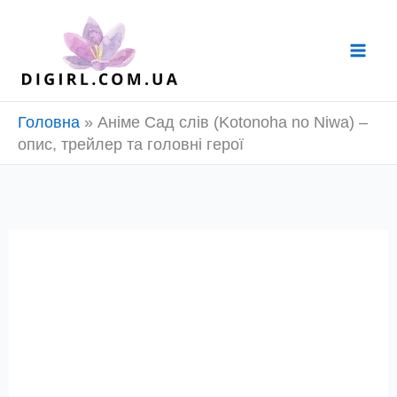
Перейти
до
вмісту
Головна
»
Аніме Сад слів (Kotonoha no Niwa) –
опис, трейлер та головні герої