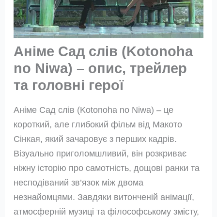
Аніме Сад слів (Kotonoha
no Niwa) – опис, трейлер
та головні герої
Аніме Сад слів (Kotonoha no Niwa) – це
короткий, але глибокий фільм від Макото
Сінкая, який зачаровує з перших кадрів.
Візуально приголомшливий, він розкриває
ніжну історію про самотність, дощові ранки та
несподіваний зв’язок між двома
незнайомцями. Завдяки витонченій анімації,
атмосферній музиці та філософському змісту,