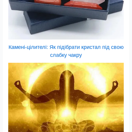
Камені-цілителі: Як підібрати кристал під свою
слабку чакру