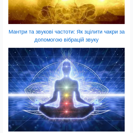
Мантри та звукові частоти: Як зцілити чакри за
допомогою вібрацій звуку