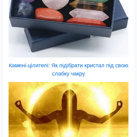
Камені-цілителі: Як підібрати кристал під свою
слабку чакру