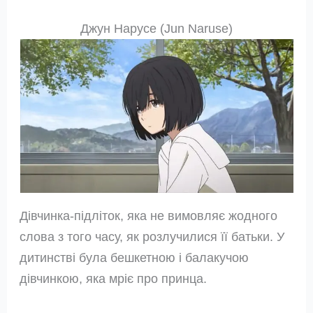
Джун Нарусе (Jun Naruse)
Дівчинка-підліток, яка не вимовляє жодного
слова з того часу, як розлучилися її батьки. У
дитинстві була бешкетною і балакучою
дівчинкою, яка мріє про принца.