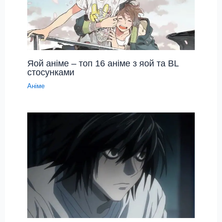
Яой аніме – топ 16 аніме з яой та BL
стосунками
Аніме