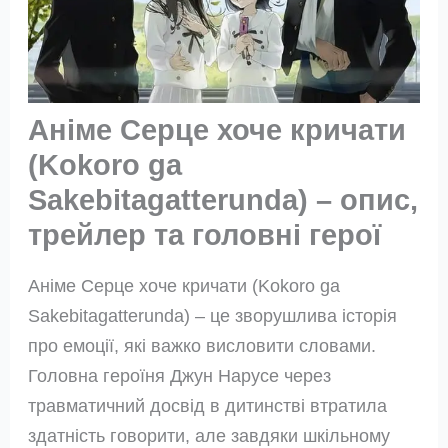
Аніме Серце хоче кричати
(Kokoro ga
Sakebitagatterunda) – опис,
трейлер та головні герої
Аніме Серце хоче кричати (Kokoro ga
Sakebitagatterunda) – це зворушлива історія
про емоції, які важко висловити словами.
Головна героїня Джун Нарусе через
травматичний досвід в дитинстві втратила
здатність говорити, але завдяки шкільному