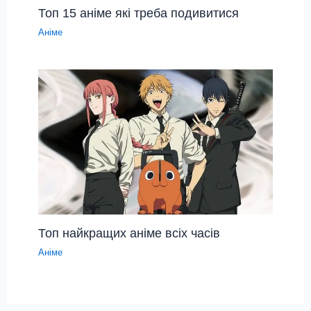
Топ 15 аніме які треба подивитися
Аніме
Топ найкращих аніме всіх часів
Аніме