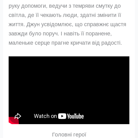
руку допомоги, ведучи з темряви смутку до
світла, де її чекають люди, здатні змінити її
життя. Джун усвідомлює, що справжнє щастя
завжди було поруч. І навіть її поранене,
маленьке серце прагне кричати від радості.
Головні герої