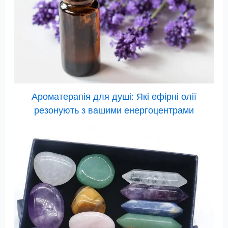
Ароматерапія для душі: Які ефірні олії
резонують з вашими енергоцентрами