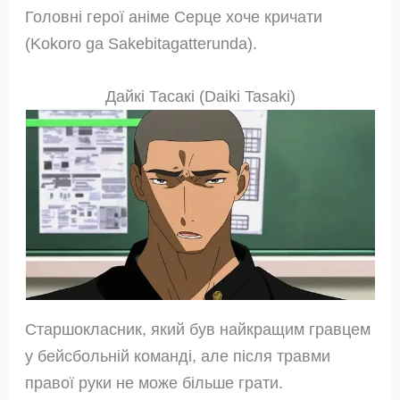
Головні герої аніме Серце хоче кричати
(Kokoro ga Sakebitagatterunda).
Дайкі Тасакі (Daiki Tasaki)
Старшокласник, який був найкращим гравцем
у бейсбольній команді, але після травми
правої руки не може більше грати.