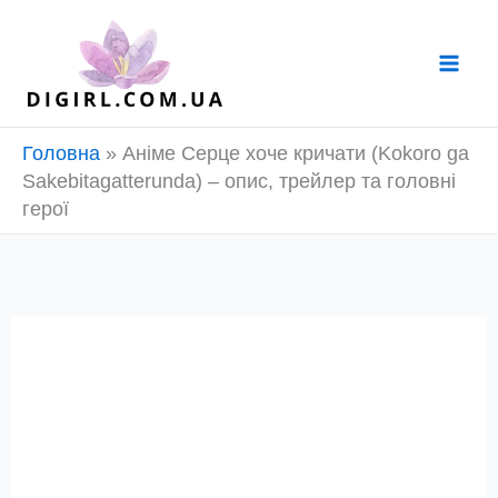
Перейти
до
вмісту
Головна
»
Аніме Серце хоче кричати (Kokoro ga
Sakebitagatterunda) – опис, трейлер та головні
герої