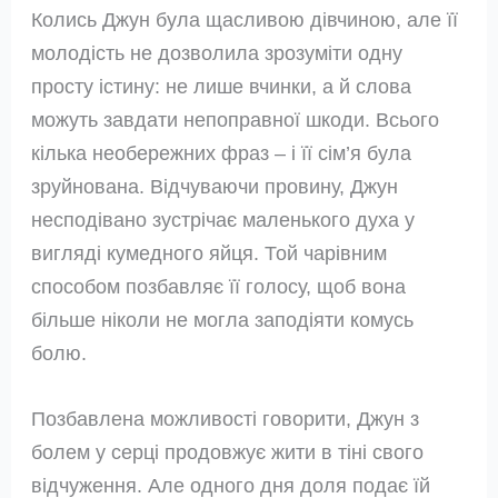
Колись Джун була щасливою дівчиною, але її
молодість не дозволила зрозуміти одну
просту істину: не лише вчинки, а й слова
можуть завдати непоправної шкоди. Всього
кілька необережних фраз – і її сім’я була
зруйнована. Відчуваючи провину, Джун
несподівано зустрічає маленького духа у
вигляді кумедного яйця. Той чарівним
способом позбавляє її голосу, щоб вона
більше ніколи не могла заподіяти комусь
болю.
Позбавлена можливості говорити, Джун з
болем у серці продовжує жити в тіні свого
відчуження. Але одного дня доля подає їй