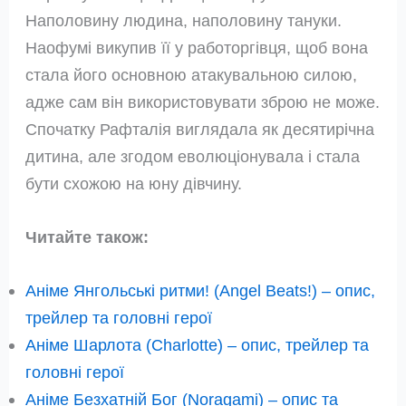
Наполовину людина, наполовину тануки.
Наофумі викупив її у работоргівця, щоб вона
стала його основною атакувальною силою,
адже сам він використовувати зброю не може.
Спочатку Рафталія виглядала як десятирічна
дитина, але згодом еволюціонувала і стала
бути схожою на юну дівчину.
Читайте також:
Аніме Янгольські ритми! (Angel Beats!) – опис,
трейлер та головні герої
Аніме Шарлота (Charlotte) – опис, трейлер та
головні герої
Аніме Безхатній Бог (Noragami) – опис та