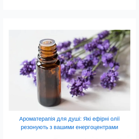
Ароматерапія для душі: Які ефірні олії
резонують з вашими енергоцентрами