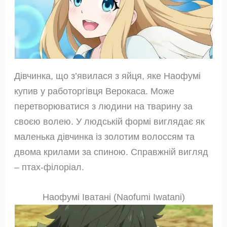
Дівчинка, що з’явилася з яйця, яке Наофумі
купив у работоргівця Верокаса. Може
перетворюватися з людини на тварину за
своєю волею. У людській формі виглядає як
маленька дівчинка із золотим волоссям та
двома крилами за спиною. Справжній вигляд
– птах-філоріал.
Наофумі Іватані (Naofumi Iwatani)