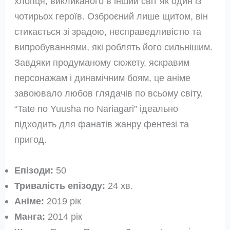
хлопця, викликаного в інший світ як один із
чотирьох героїв. Озброєний лише щитом, він
стикається зі зрадою, несправедливістю та
випробуваннями, які роблять його сильнішим.
Завдяки продуманому сюжету, яскравим
персонажам і динамічним боям, це аніме
завоювало любов глядачів по всьому світу.
“Tate no Yuusha no Nariagari” ідеально
підходить для фанатів жанру фентезі та
пригод.
Епізоди:
50
Тривалість епізоду:
24 хв.
Аніме:
2019 рік
Манга:
2014 рік