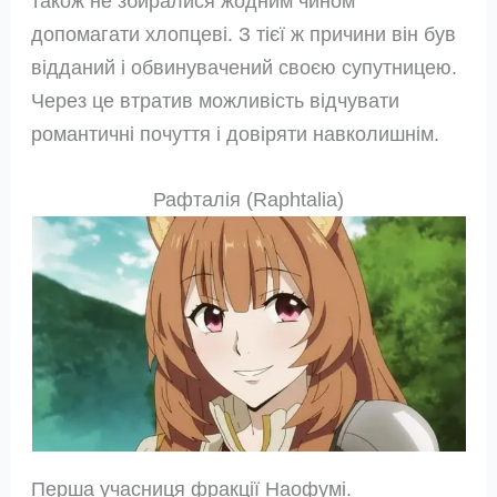
також не збиралися жодним чином
допомагати хлопцеві. З тієї ж причини він був
відданий і обвинувачений своєю супутницею.
Через це втратив можливість відчувати
романтичні почуття і довіряти навколишнім.
Рафталія (Raphtalia)
Перша учасниця фракції Наофумі.