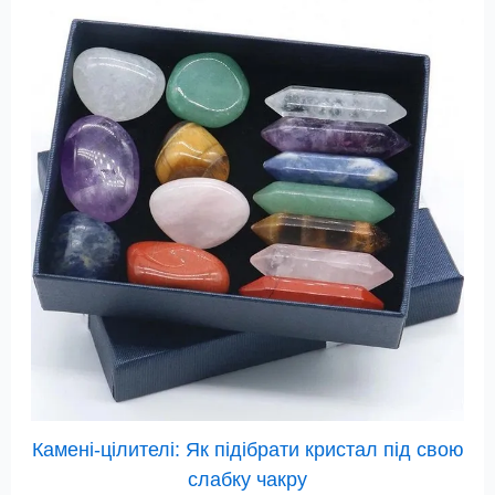
Камені-цілителі: Як підібрати кристал під свою
слабку чакру