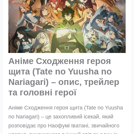
Аніме Сходження героя
щита (Tate no Yuusha no
Nariagari) – опис, трейлер
та головні герої
Аніме Сходження героя щита (Tate no Yuusha
no Nariagari) – це захопливий ісекай, який
розповідає про Наофумі Іватані, звичайного