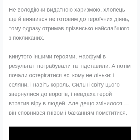
Не володіючи видатною харизмою, хлопець
ще й виявився не готовим до героїчних діянь,
тому одразу отримав прізвисько найслабшого
з покликаних.
Кинутого іншими героями, Наофумі в
результаті пограбували та підставили. А потім
почали остерігатися всі кому не ліньки: і
селяни, і навіть король. Сильні світу цього
звернулися до ворогів, і невдаха герой
втратив віру в людей. Але дещо змінилося —
він сповнився гнівом і бажанням помститися.