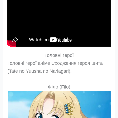
Головні герої
Головні герої аніме Сходження героя щита
(Tate no Yuusha no Nariagari).
Філо (Filo)