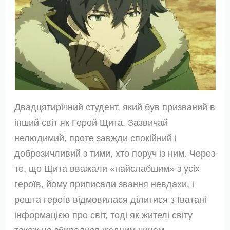
Двадцятирічний студент, який був призваний в
інший світ як Герой Щита. Зазвичай
нелюдимий, проте завжди спокійний і
доброзичливий з тими, хто поруч із ним. Через
те, що Щита вважали «найслабшим» з усіх
героїв, йому приписали звання невдахи, і
решта героїв відмовилася ділитися з Іватані
інформацією про світ, тоді як жителі світу