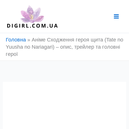
Перейти
до
вмісту
Головна
»
Аніме Сходження героя щита (Tate no
Yuusha no Nariagari) – опис, трейлер та головні
герої