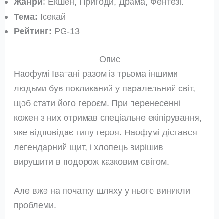
Жанри:
Екшен, Пригоди, Драма, Фентезі.
Тема:
Ісекай
Рейтинг:
PG-13
Опис
Наофумі Іватані разом із трьома іншими
людьми був покликаний у паралельний світ,
щоб стати його героєм. При перенесенні
кожен з них отримав спеціальне екіпірування,
яке відповідає типу героя. Наофумі дістався
легендарний щит, і хлопець вирішив
вирушити в подорож казковим світом.
Але вже на початку шляху у нього виникли
проблеми.