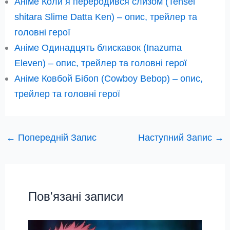
Аніме Коли я переродився слизом (Tensei
shitara Slime Datta Ken) – опис, трейлер та
головні герої
Аніме Одинадцять блискавок (Inazuma
Eleven) – опис, трейлер та головні герої
Аніме Ковбой Бібоп (Cowboy Bebop) – опис,
трейлер та головні герої
←
Попередній Запис
Наступний Запис
→
Пов'язані записи