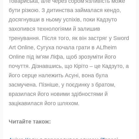
товариська, але через сором’язливість може
бути різкою. З дитинства займалася кендо,
досягнувши в ньому успіхів, поки Кадзуто
захопився технологіями й залишив
тренування. Після того, як він застряг у Sword
Art Online, Сугуха почала грати в ALfheim
Online під ім’ям Ліфа, щоб зрозуміти його
почуття. Дізнавшись, що Кіріто – це Кадзуто, а
його серце належить Асуні, вона була
засмучена. Пізніше, у поєдинку з братом,
вразилася його новими здібностями й
зацікавилася його шляхом.
Читайте також: