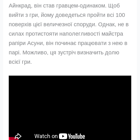
Айнкрад, він став гравцем-одинаком. Щоб
вийти з гри, йому доведеться пройти всі 100
поверхів цієї величезної споруди. Однак, не в
силах протистояти наполегливості майстра
рапіри Асуни, він починає працювати з нею в
парі. Можливо, ця зустріч визначить долю
всієї гри.