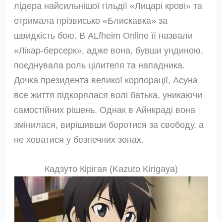
лідера найсильнішої гільдії «Лицарі крові» та
отримала прізвисько «Блискавка» за
швидкість бою. В ALfheim Online її назвали
«Лікар-берсерк», адже вона, бувши ундиною,
поєднувала роль цілителя та нападника.
Дочка президента великої корпорації, Асуна
все життя підкорялася волі батька, уникаючи
самостійних рішень. Однак в Айнкраді вона
змінилася, вирішивши боротися за свободу, а
не ховатися у безпечних зонах.
Кадзуто Кірігая (Kazuto Kirigaya)