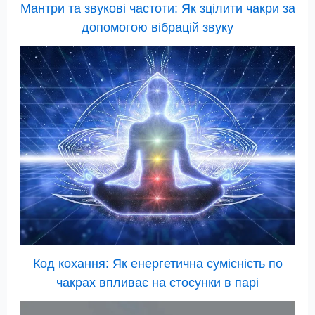
Мантри та звукові частоти: Як зцілити чакри за
допомогою вібрацій звуку
Код кохання: Як енергетична сумісність по
чакрах впливає на стосунки в парі