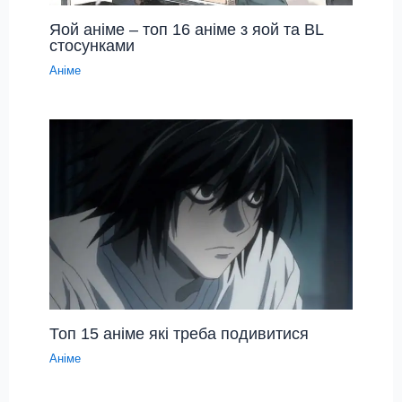
Яой аніме – топ 16 аніме з яой та BL
стосунками
Аніме
Топ 15 аніме які треба подивитися
Аніме