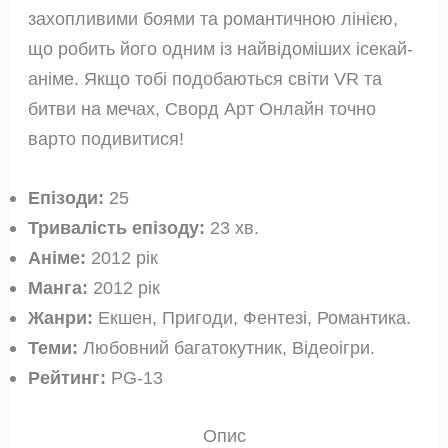
захопливими боями та романтичною лінією,
що робить його одним із найвідоміших ісекай-
аніме. Якщо тобі подобаються світи VR та
битви на мечах, Сворд Арт Онлайн точно
варто подивитися!
Епізоди:
25
Тривалість епізоду:
23 хв.
Аніме:
2012 рік
Манга:
2012 рік
Жанри:
Екшен, Пригоди, Фентезі, Романтика.
Теми:
Любовний багатокутник, Відеоігри.
Рейтинг:
PG-13
Опис