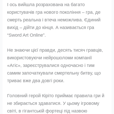
І ось вийшла розрахована на багато
користувачів гра нового покоління – гра, де
смерть реальна і втеча неможлива. Єдиний
вихід – дійти до кінця. А називається гра
“Sword Art Online”.
Не знаючи цієї правди, десять тисяч гравців,
використовуючи нейрошоломи компанії
«Агіс», зареєструвалися одночасно і тим
самим започаткували смертельну битву, що
триває вже два довгі роки.
Головний герой Кіріто приймає правила гри й
не збирається здаватися. У цьому ігровому
світі, в гігантській фортеці під назвою