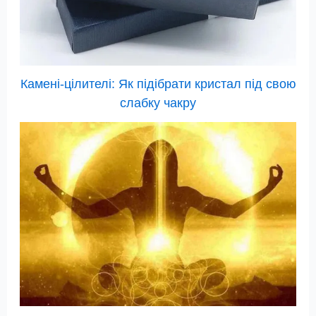
Камені-цілителі: Як підібрати кристал під свою
слабку чакру