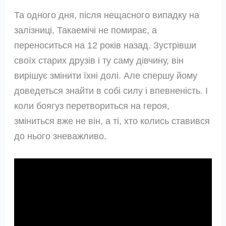
Та одного дня, після нещасного випадку на
залізниці, Такаемічі не помирає, а
переноситься на 12 років назад. Зустрівши
своїх старих друзів і ту саму дівчину, він
вирішує змінити їхні долі. Але спершу йому
доведеться знайти в собі силу і впевненість. І
коли боягуз перетвориться на героя,
зміниться вже не він, а ті, хто колись ставився
до нього зневажливо.