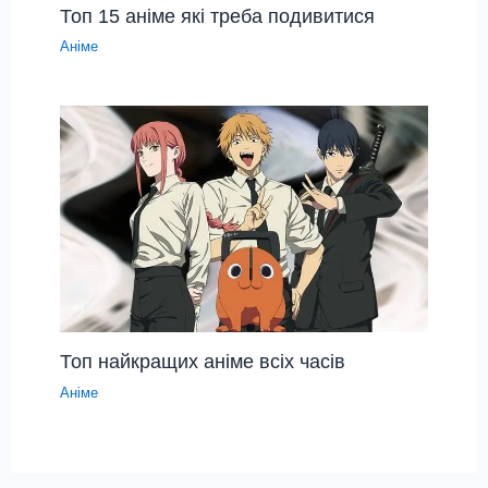
Топ 15 аніме які треба подивитися
Аніме
Топ найкращих аніме всіх часів
Аніме