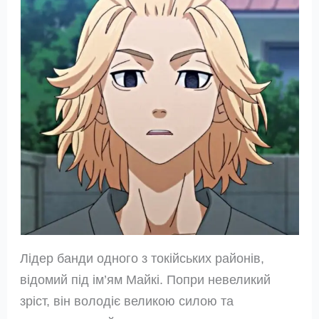
Лідер банди одного з токійських районів,
відомий під ім’ям Майкі. Попри невеликий
зріст, він володіє великою силою та