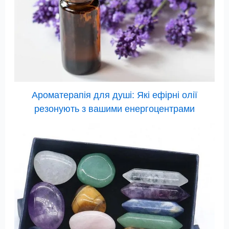
Ароматерапія для душі: Які ефірні олії
резонують з вашими енергоцентрами