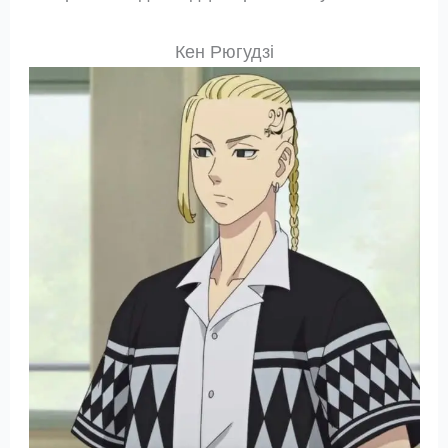
Кен Рюгудзі