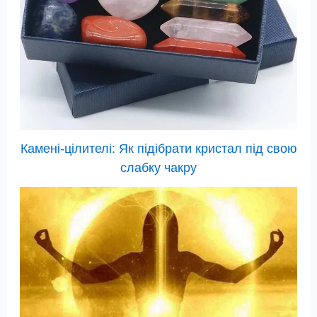
Камені-цілителі: Як підібрати кристал під свою
слабку чакру