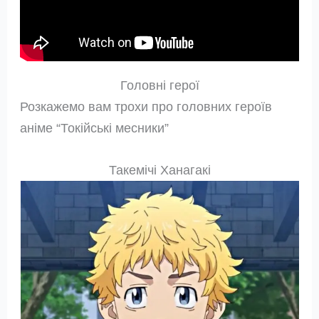
Головні герої
Розкажемо вам трохи про головних героїв
аніме “Токійські месники”
Такемічі Ханагакі