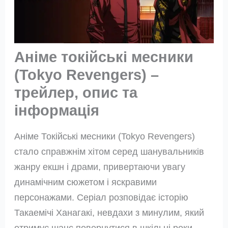
Аніме токійські месники
(Tokyo Revengers) –
трейлер, опис та
інформація
Аніме Токійські месники (Tokyo Revengers)
стало справжнім хітом серед шанувальників
жанру екшн і драми, привертаючи увагу
динамічним сюжетом і яскравими
персонажами. Серіал розповідає історію
Такаемічі Ханагакі, невдахи з минулим, який
отримує шанс повернутися в шкільні роки,