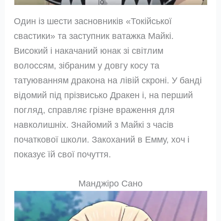
Один із шести засновників «Токійської
свастики» та заступник ватажка Майкі.
Високий і накачаний юнак зі світлим
волоссям, зібраним у довгу косу та
татуюванням дракона на лівій скроні. У банді
відомий під прізвисько Дракен і, на перший
погляд, справляє грізне враження для
навколишніх. Знайомий з Майкі з часів
початкової школи. Закоханий в Емму, хоч і
показує їй свої почуття.
Манджіро Сано