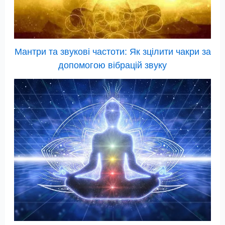
Мантри та звукові частоти: Як зцілити чакри за
допомогою вібрацій звуку