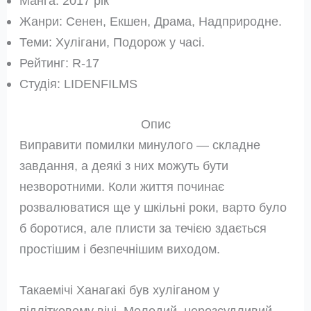
Манга: 2017 рік
Жанри: Сенен, Екшен, Драма, Надприродне.
Теми: Хулігани, Подорож у часі.
Рейтинг: R-17
Студія: LIDENFILMS
Опис
Виправити помилки минулого — складне
завдання, а деякі з них можуть бути
незворотними. Коли життя починає
розвалюватися ще у шкільні роки, варто було
б боротися, але плисти за течією здається
простішим і безпечнішим виходом.
Такаемічі Ханагакі був хуліганом у
підлітковому віці. Молодий, нерозсудливий,