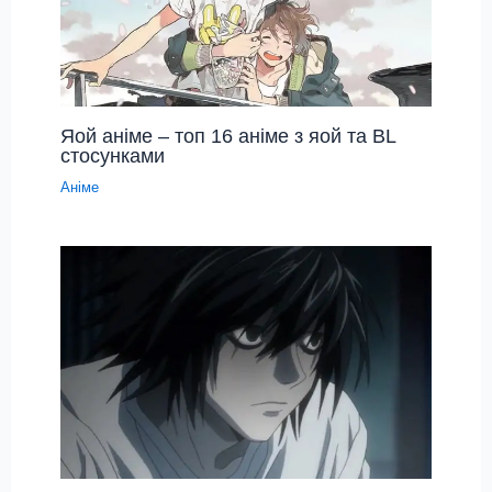
Яой аніме – топ 16 аніме з яой та BL
стосунками
Аніме