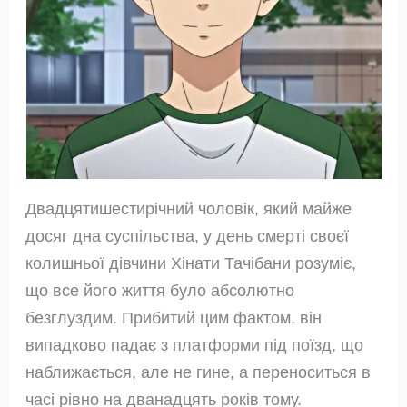
Двадцятишестирічний чоловік, який майже
досяг дна суспільства, у день смерті своєї
колишньої дівчини Хінати Тачібани розуміє,
що все його життя було абсолютно
безглуздим. Прибитий цим фактом, він
випадково падає з платформи під поїзд, що
наближається, але не гине, а переноситься в
часі рівно на дванадцять років тому.