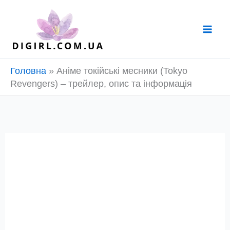
Перейти
до
вмісту
Головна
»
Аніме токійські месники (Tokyo
Revengers) – трейлер, опис та інформація