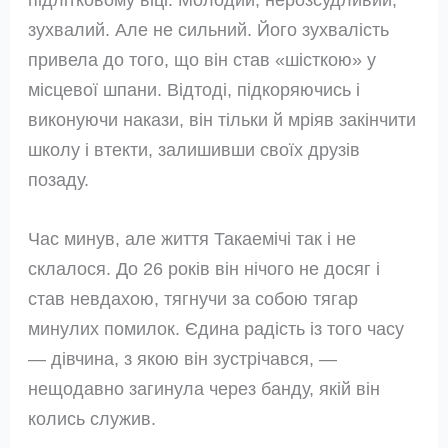
зухвалий. Але не сильний. Його зухвалість
привела до того, що він став «шісткою» у
місцевої шпани. Відтоді, підкоряючись і
виконуючи накази, він тільки й мріяв закінчити
школу і втекти, залишивши своїх друзів
позаду.
Час минув, але життя Такаемічі так і не
склалося. До 26 років він нічого не досяг і
став невдахою, тягнучи за собою тягар
минулих помилок. Єдина радість із того часу
— дівчина, з якою він зустрічався, —
нещодавно загинула через банду, якій він
колись служив.