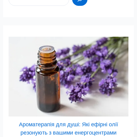
Ароматерапія для душі: Які ефірні олії
резонують з вашими енергоцентрами