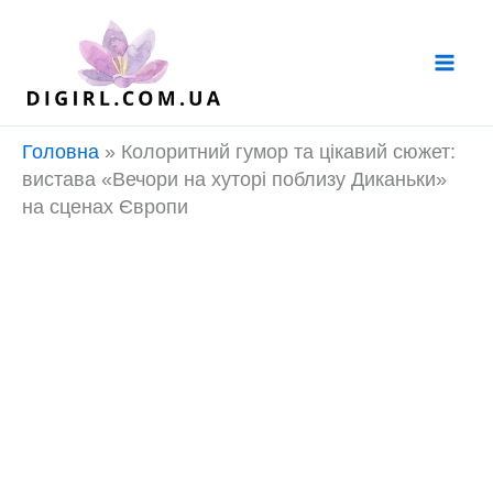
Перейти
до
вмісту
Головна
»
Колоритний гумор та цікавий сюжет:
вистава «Вечори на хуторі поблизу Диканьки»
на сценах Європи