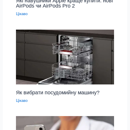
Які навушники Apple краще купити: нові
AirPods чи AirPods Pro 2
Цікаво
Як вибрати посудомийну машину?
Цікаво