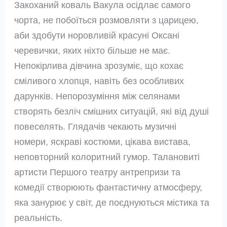
Закоханий коваль Вакула осідлає самого
чорта, не побоїться розмовляти з царицею,
аби здобути норовливій красуні Оксані
черевички, яких ніхто більше не має.
Непокірлива дівчина зрозуміє, що кохає
сміливого хлопця, навіть без особливих
дарунків. Непорозуміння між селянами
створять безліч смішних ситуацій, які від душі
повеселять. Глядачів чекають музичні
номери, яскраві костюми, цікава вистава,
неповторний колоритний гумор. Талановиті
артисти Першого театру антрепризи та
комедії створюють фантастичну атмосферу,
яка занурює у світ, де поєднуються містика та
реальність.