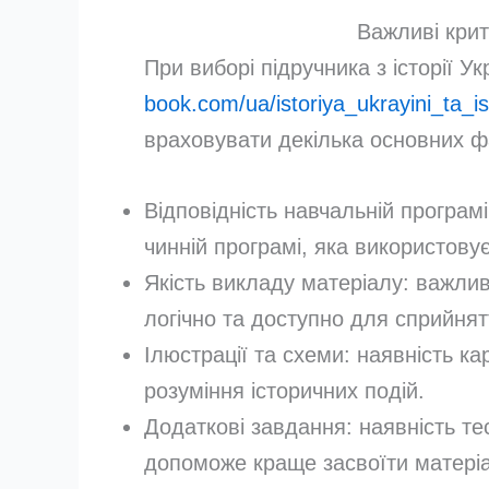
Важливі крит
При виборі підручника з історії У
book.com/ua/istoriya_ukrayini_ta_i
враховувати декілька основних ф
Відповідність навчальній програмі
чинній програмі, яка використовує
Якість викладу матеріалу: важли
логічно та доступно для сприйнят
Ілюстрації та схеми: наявність ка
розуміння історичних подій.
Додаткові завдання: наявність те
допоможе краще засвоїти матері