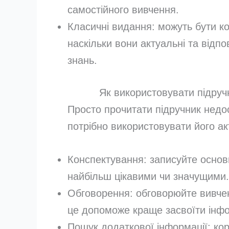
самостійного вивчення.
Класичні видання: можуть бути к
наскільки вони актуальні та відп
знань.
Як використовувати підруч
Просто прочитати підручник недо
потрібно використовувати його ак
Конспектування: записуйте основн
найбільш цікавими чи значущими.
Обговорення: обговорюйте вивче
це допоможе краще засвоїти інф
Пошук додаткової інформації: кор