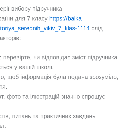
ерії вибору підручника
країни для 7 класу
https://balka-
storiya_serednih_vikiv_7_klas-1114
слід
акторів:
: перевірте, чи відповідає зміст підручника
ться у вашій школі.
во, щоб інформація була подана зрозуміло,
тя.
рт, фото та ілюстрацій значно спрощує
стів, питань та практичних завдань
ал.