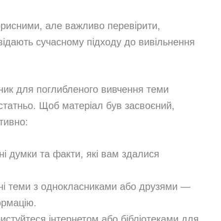
орисними, але важливо перевірити,
овідають сучасному підходу до вивільнення
ник для поглибленого вивчення теми
статньо. Щоб матеріал був засвоєний,
тивно:
і думки та факти, які вам здалися
ні теми з однокласниками або друзями —
ормацію.
истуйтеся інтернетом або бібліотеками для