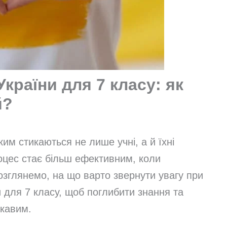
України для 7 класу: як
й?
им стикаються не лише учні, а й їхні
роцес стає більш ефективним, коли
Розглянемо, на що варто звернути увагу при
ни для 7 класу, щоб поглибити знання та
ікавим.