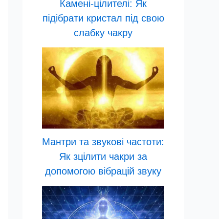
Камені-цілителі: Як
підібрати кристал під свою
слабку чакру
Мантри та звукові частоти:
Як зцілити чакри за
допомогою вібрацій звуку