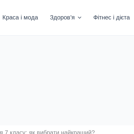
Краса і мода
Здоров’я
Фітнес і дієта
для 7 класу: як вибрати найкращий?