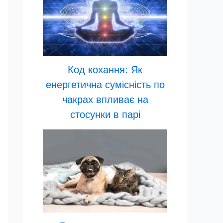
Код кохання: Як
енергетична сумісність по
чакрах впливає на
стосунки в парі