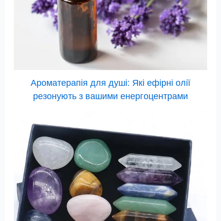
Ароматерапія для душі: Які ефірні олії
резонують з вашими енергоцентрами