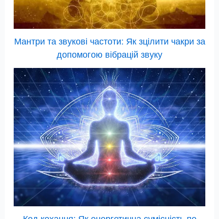
Мантри та звукові частоти: Як зцілити чакри за
допомогою вібрацій звуку
Код кохання: Як енергетична сумісність по