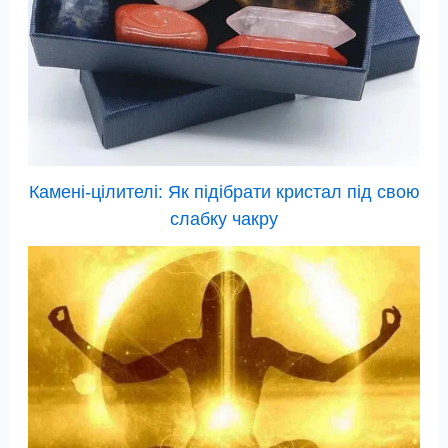
Камені-цілителі: Як підібрати кристал під свою
слабку чакру