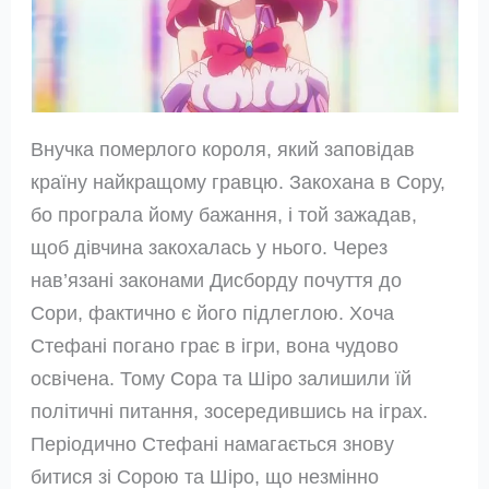
Внучка померлого короля, який заповідав
країну найкращому гравцю. Закохана в Сору,
бо програла йому бажання, і той зажадав,
щоб дівчина закохалась у нього. Через
нав’язані законами Дисборду почуття до
Сори, фактично є його підлеглою. Хоча
Стефані погано грає в ігри, вона чудово
освічена. Тому Сора та Шіро залишили їй
політичні питання, зосередившись на іграх.
Періодично Стефані намагається знову
битися зі Сорою та Шіро, що незмінно