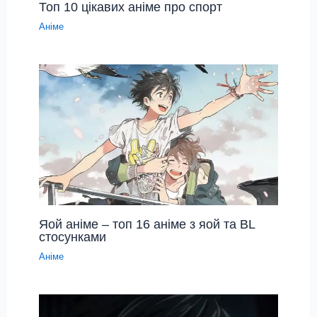
Топ 10 цікавих аніме про спорт
Аніме
Яой аніме – топ 16 аніме з яой та BL
стосунками
Аніме