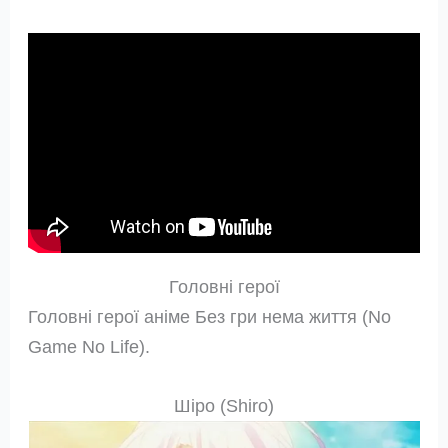
Головні герої
Головні герої аніме Без гри нема життя (No
Game No Life).
Шіро (Shiro)