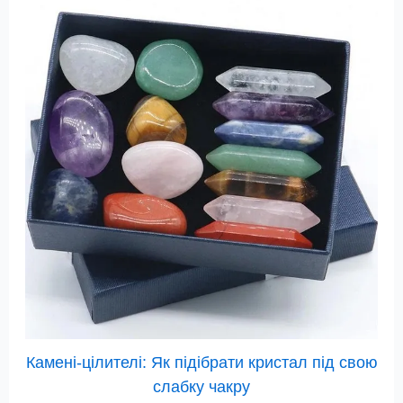
Камені-цілителі: Як підібрати кристал під свою
слабку чакру