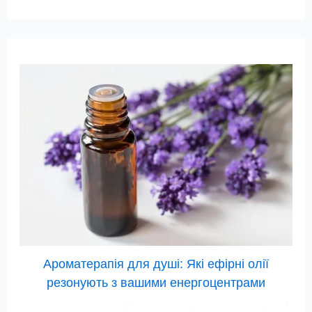
Ароматерапія для душі: Які ефірні олії
резонують з вашими енергоцентрами