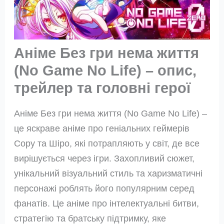
Аніме Без гри нема життя
(No Game No Life) – опис,
трейлер та головні герої
Аніме Без гри нема життя (No Game No Life) –
це яскраве аніме про геніальних геймерів
Сору та Шіро, які потрапляють у світ, де все
вирішується через ігри. Захопливий сюжет,
унікальний візуальний стиль та харизматичні
персонажі роблять його популярним серед
фанатів. Це аніме про інтелектуальні битви,
стратегію та братську підтримку, яке