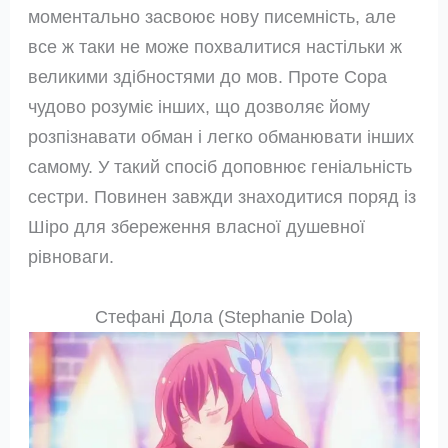
моментально засвоює нову писемність, але
все ж таки не може похвалитися настільки ж
великими здібностями до мов. Проте Сора
чудово розуміє інших, що дозволяє йому
розпізнавати обман і легко обманювати інших
самому. У такий спосіб доповнює геніальність
сестри. Повинен завжди знаходитися поряд із
Шіро для збереження власної душевної
рівноваги.
Стефані Дола (Stephanie Dola)