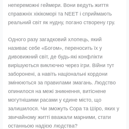
непереможні геймери. Вони ведуть життя
справжніх хікікоморі та NEET і сприймають
реальний світ як нудну, погано створену гру.
Одного разу загадковий хлопець, який
називає себе «Богом», переносить їх у
дивовижний світ, де будь-які конфлікти
вирішуються виключно через ігри. Війни тут
заборонені, а навіть національні кордони
змінюються за правилами змагань. Людство
опинилося на межі зникнення, витіснене
могутнішими расами у єдине місто, що
залишилося. Чи зможуть Сора та Шіро, яких у
звичайному житті вважали марними, стати
останньою надією людства?