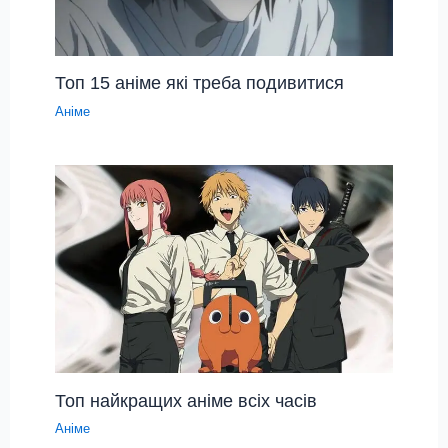
Топ 15 аніме які треба подивитися
Аніме
Топ найкращих аніме всіх часів
Аніме