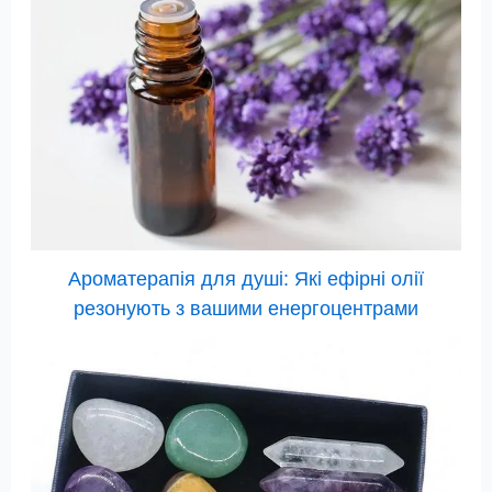
Ароматерапія для душі: Які ефірні олії
резонують з вашими енергоцентрами