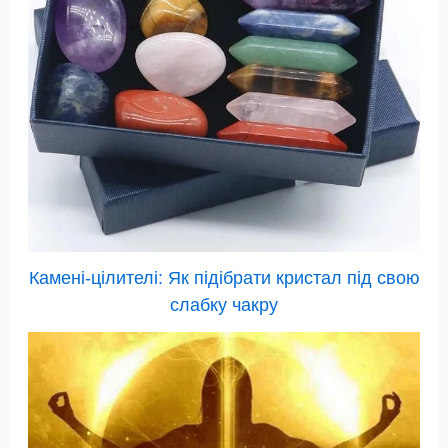
Камені-цілителі: Як підібрати кристал під свою
слабку чакру