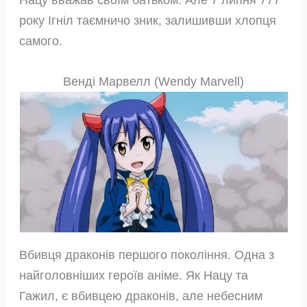
року Ігніл таємничо зник, залишивши хлопця
самого.
Венді Марвелл (Wendy Marvell)
Вбивця драконів першого покоління. Одна з
найголовніших героїв аніме. Як Нацу та
Гажил, є вбивцею драконів, але небесним