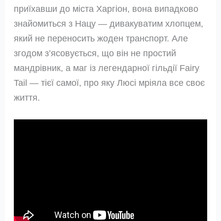
приїхавши до міста Харгіон, вона випадково
знайомиться з Нацу — дивакуватим хлопцем,
який не переносить жоден транспорт. Але
згодом з’ясовується, що він не простий
мандрівник, а маг із легендарної гільдії Fairy
Tail — тієї самої, про яку Люсі мріяла все своє
життя.