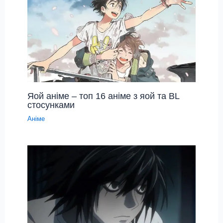
Яой аніме – топ 16 аніме з яой та BL
стосунками
Аніме