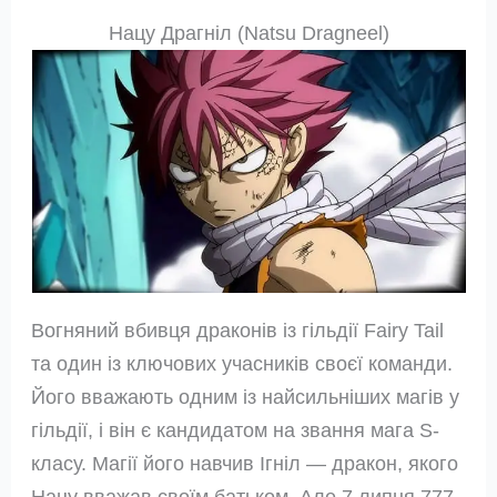
Нацу Драгніл (Natsu Dragneel)
Вогняний вбивця драконів із гільдії Fairy Tail
та один із ключових учасників своєї команди.
Його вважають одним із найсильніших магів у
гільдії, і він є кандидатом на звання мага S-
класу. Магії його навчив Ігніл — дракон, якого
Нацу вважав своїм батьком. Але 7 липня 777