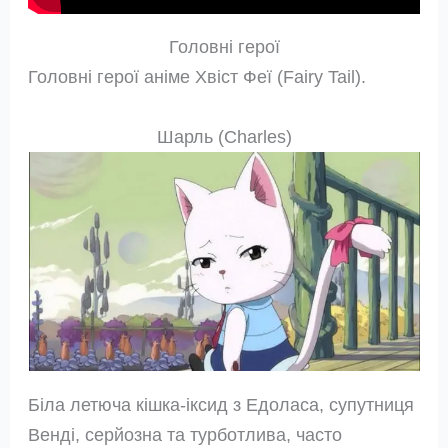
Головні герої
Головні герої аніме Хвіст Феї (Fairy Tail).
Шарль (Charles)
Біла летюча кішка-іксид з Едоласа, супутниця
Венді, серйозна та турботлива, часто