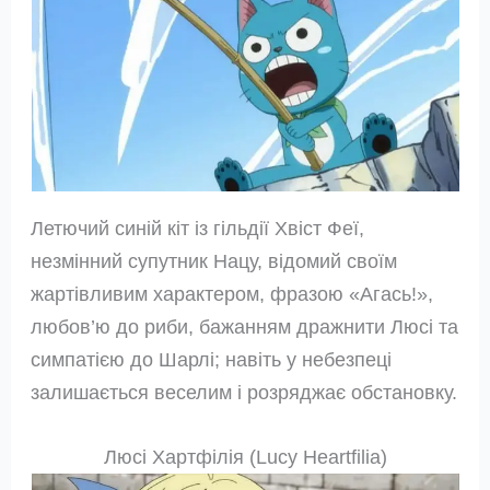
Летючий синій кіт із гільдії Хвіст Феї,
незмінний супутник Нацу, відомий своїм
жартівливим характером, фразою «Агась!»,
любов’ю до риби, бажанням дражнити Люсі та
симпатією до Шарлі; навіть у небезпеці
залишається веселим і розряджає обстановку.
Люсі Хартфілія (Lucy Heartfilia)