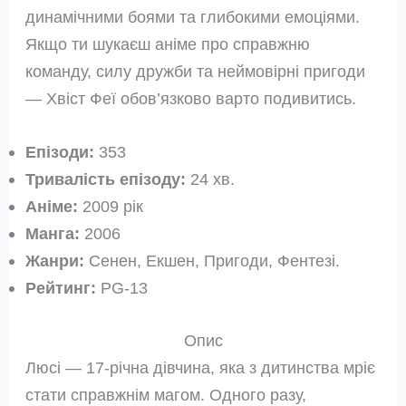
динамічними боями та глибокими емоціями.
Якщо ти шукаєш аніме про справжню
команду, силу дружби та неймовірні пригоди
— Хвіст Феї обов’язково варто подивитись.
Епізоди:
353
Тривалість епізоду:
24 хв.
Аніме:
2009 рік
Манга:
2006
Жанри:
Сенен, Екшен, Пригоди, Фентезі.
Рейтинг:
PG-13
Опис
Люсі — 17-річна дівчина, яка з дитинства мріє
стати справжнім магом. Одного разу,