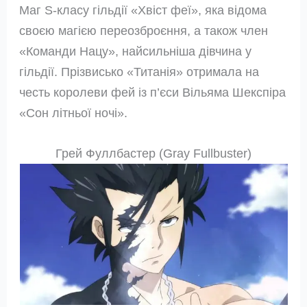
Маг S-класу гільдії «Хвіст феї», яка відома
своєю магією переозброєння, а також член
«Команди Нацу», найсильніша дівчина у
гільдії. Прізвисько «Титанія» отримала на
честь королеви фей із п’єси Вільяма Шекспіра
«Сон літньої ночі».
Грей Фуллбастер (Gray Fullbuster)