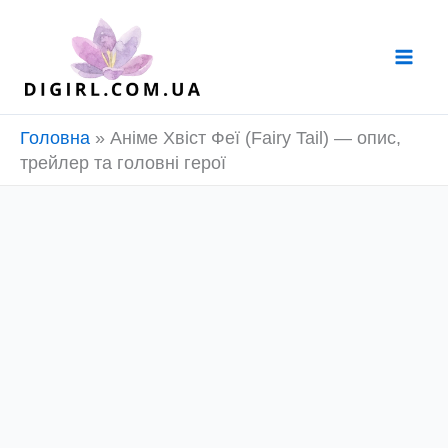
Перейти
до
вмісту
Головна
»
Аніме Хвіст Феї (Fairy Tail) — опис,
трейлер та головні герої