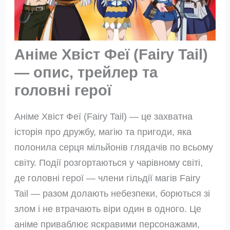
Аніме Хвіст Феї (Fairy Tail)
— опис, трейлер та
головні герої
Аніме Хвіст Феї (Fairy Tail) — це захватна
історія про дружбу, магію та пригоди, яка
полонила серця мільйонів глядачів по всьому
світу. Події розгортаються у чарівному світі,
де головні герої — члени гільдії магів Fairy
Tail — разом долають небезпеки, борються зі
злом і не втрачають віри один в одного. Це
аніме приваблює яскравими персонажами,