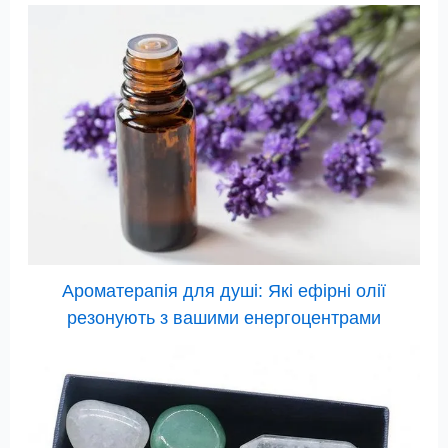
Ароматерапія для душі: Які ефірні олії
резонують з вашими енергоцентрами