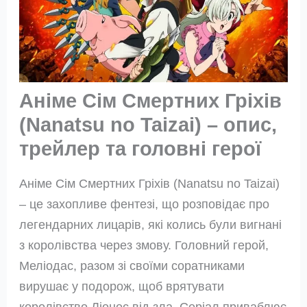
Аніме Сім Смертних Гріхів
(Nanatsu no Taizai) – опис,
трейлер та головні герої
Аніме Сім Смертних Гріхів (Nanatsu no Taizai)
– це захопливе фентезі, що розповідає про
легендарних лицарів, які колись були вигнані
з королівства через змову. Головний герой,
Меліодас, разом зі своїми соратниками
вирушає у подорож, щоб врятувати
королівство Ліонес від зла. Серіал приваблює