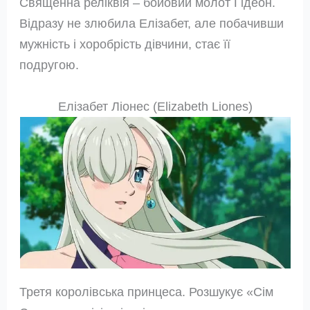
Священна реліквія – бойовий молот Гідеон.
Відразу не злюбила Елізабет, але побачивши
мужність і хоробрість дівчини, стає її
подругою.
Елізабет Ліонес (Elizabeth Liones)
Третя королівська принцеса. Розшукує «Сім