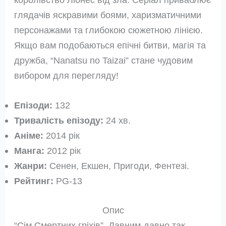
глядачів яскравими боями, харизматичними
персонажами та глибокою сюжетною лінією.
Якщо вам подобаються епічні битви, магія та
дружба, “Nanatsu no Taizai” стане чудовим
вибором для перегляду!
Епізоди:
132
Тривалість епізоду:
24 хв.
Аніме:
2014 рік
Манга:
2012 рік
Жанри:
Сенен, Екшен, Пригоди, Фентезі.
Рейтинг:
PG-13
Опис
“Сім Смертних гріхів”. Давним-давно так