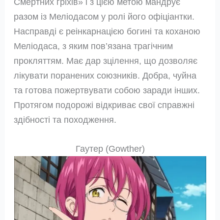
Смертних гріхів» і з цією метою мандрує
разом із Меліодасом у ролі його офіціантки.
Насправді є реінкарнацією богині та коханою
Меліодаса, з яким пов’язана трагічним
прокляттям. Має дар зцілення, що дозволяє
лікувати поранених союзників. Добра, чуйна
та готова пожертвувати собою заради інших.
Протягом подорожі відкриває свої справжні
здібності та походження.
Гаутер (Gowther)