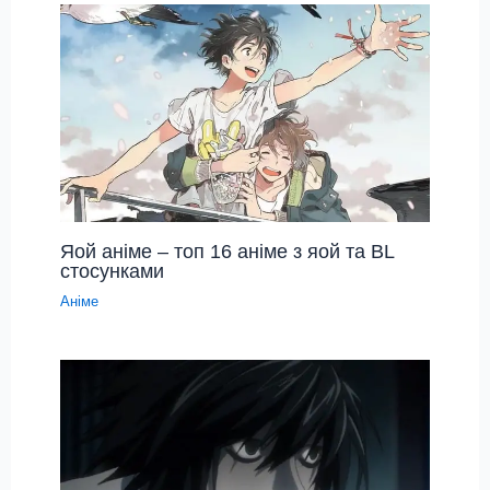
Яой аніме – топ 16 аніме з яой та BL
стосунками
Аніме