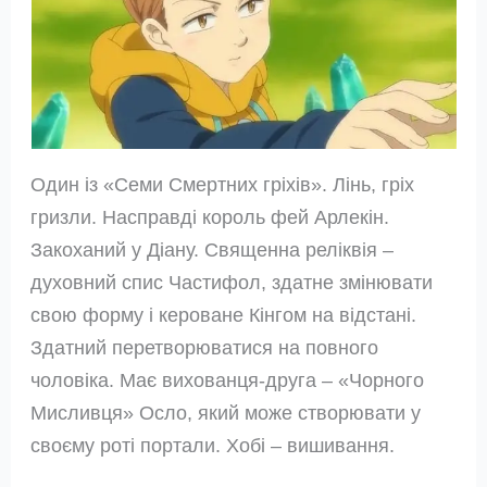
Один із «Семи Смертних гріхів». Лінь, гріх
гризли. Насправді король фей Арлекін.
Закоханий у Діану. Священна реліквія –
духовний спис Частифол, здатне змінювати
свою форму і кероване Кінгом на відстані.
Здатний перетворюватися на повного
чоловіка. Має вихованця-друга – «Чорного
Мисливця» Осло, який може створювати у
своєму роті портали. Хобі – вишивання.