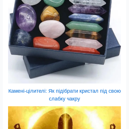
Камені-цілителі: Як підібрати кристал під свою
слабку чакру