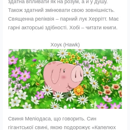
здатна впливати як на розум, а й у душу.
Також здатний змінювати свою зовнішність.
Священна реліквія – парний лук Херрітт. Має
гарні акторські здібності. Хобі – читати книги.
Хоук (Hawk)
Свиня Меліодаса, що говорить. Син
гігантської свині, якою подорожує «Капелюх