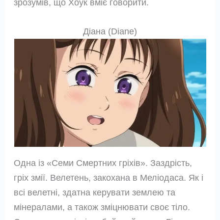
зрозумів, що Хоук вміє говорити.
Діана (Diane)
Одна із «Семи Смертних гріхів». Заздрість,
гріх змії. Велетень, закохана в Меліодаса. Як і
всі велетні, здатна керувати землею та
мінералами, а також зміцнювати своє тіло.