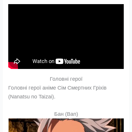
Головні герої
Головні герої аніме Сім Смертних Гріхів
(Nanatsu no Taizai).
Бан (Ban)