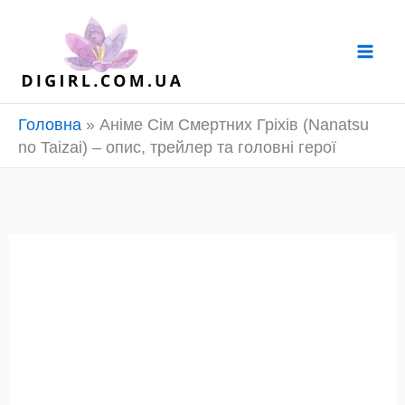
Перейти
до
вмісту
Головна
»
Аніме Сім Смертних Гріхів (Nanatsu
no Taizai) – опис, трейлер та головні герої