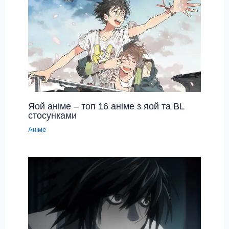
Яой аніме – топ 16 аніме з яой та BL
стосунками
Аніме