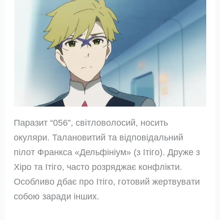
Паразит “056”, світловолосий, носить
окуляри. Талановитий та відповідальний
пілот Франкса «Дельфініум» (з Ітіго). Друже з
Хіро та Ітіго, часто розряджає конфлікти.
Особливо дбає про Ітіго, готовий жертвувати
собою заради інших.