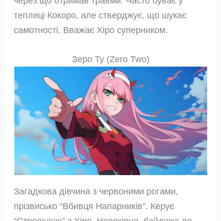
через що отримав травми. Часто буває у
теплиці Кокоро, але стверджує, що шукає
самотності. Вважає Хіро суперником.
Зеро Ту (Zero Two)
Загадкова дівчина з червоними рогами,
прізвисько “Вбивця Напарників”. Керує
“Стреліцією” з Хіро. Непокірна, байдужа до