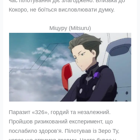
час пілотування діє злагоджено. Близька до
Кокоро, не боїться висловлювати думку.
Міцуру (Mitsuru)
Паразит «326», гордий та незалежний.
Пройшов ризикований експеримент, що
послабило здоров’я. Пілотував із Зеро Ту,