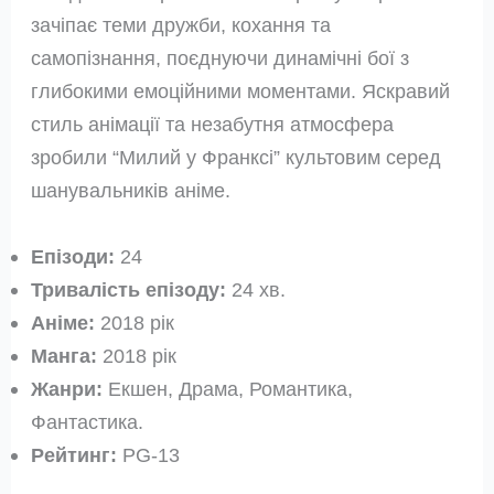
зачіпає теми дружби, кохання та
самопізнання, поєднуючи динамічні бої з
глибокими емоційними моментами. Яскравий
стиль анімації та незабутня атмосфера
зробили “Милий у Франксі” культовим серед
шанувальників аніме.
Епізоди:
24
Тривалість епізоду:
24 хв.
Аніме:
2018 рік
Манга:
2018 рік
Жанри:
Екшен, Драма, Романтика,
Фантастика.
Рейтинг:
PG-13