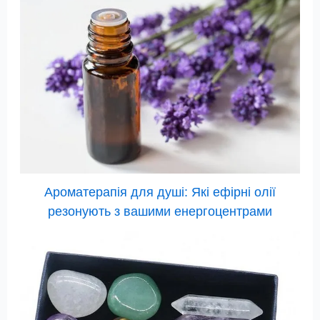
Ароматерапія для душі: Які ефірні олії
резонують з вашими енергоцентрами