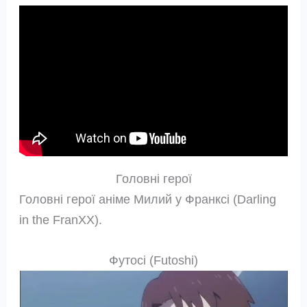
Головні герої
Головні герої аніме Милий у Франксі (Darling
in the FranXX).
Футосі (Futoshi)