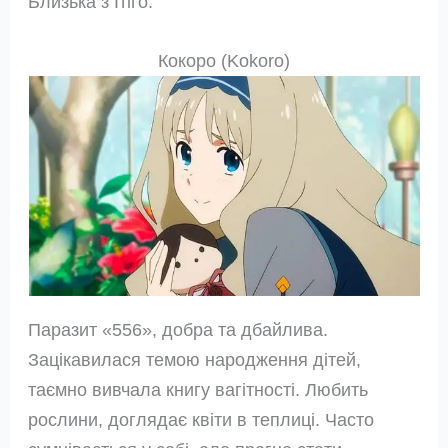
Близька з Ітіго.
Кокоро (Kokoro)
Паразит «556», добра та дбайлива.
Зацікавилася темою народження дітей,
таємно вивчала книгу вагітності. Любить
рослини, доглядає квіти в теплиці. Часто