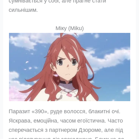
сумнівається у собі, але прагне стати
сильнішим.
Міку (Miku)
Паразит «390», руде волосся, блакитні очі.
Яскрава, емоційна, часом егоїстична. Часто
сперечається з партнером Дзороме, але під