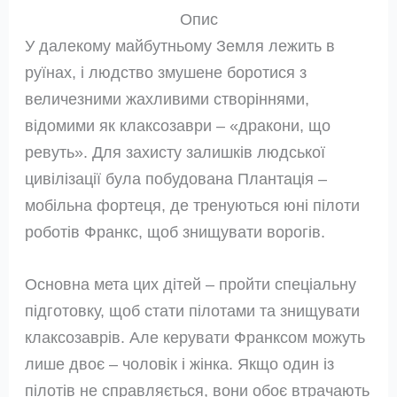
Опис
У далекому майбутньому Земля лежить в
руїнах, і людство змушене боротися з
величезними жахливими створіннями,
відомими як клаксозаври – «дракони, що
ревуть». Для захисту залишків людської
цивілізації була побудована Плантація –
мобільна фортеця, де тренуються юні пілоти
роботів Франкс, щоб знищувати ворогів.
Основна мета цих дітей – пройти спеціальну
підготовку, щоб стати пілотами та знищувати
клаксозаврів. Але керувати Франксом можуть
лише двоє – чоловік і жінка. Якщо один із
пілотів не справляється, вони обоє втрачають