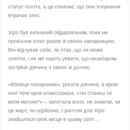
статус пілота, а це означає, що їхнє існування
втрачає сенс.
Хіро був визнаний обдарованим, поки не
провалив іспит разом зі своєю напарницею.
Він відчував себе, як птах, що не може
злетіти, і не міг навіть уявити, що незабаром
зустріне дівчину з такою ж долею.
«Вбивця напарників», рогата дівчина, в крові
якої тече кров клаксозавра. «Чи станеш ти
моїм милим?» – запитала вона, не знаючи, чи
це жарт, чи серйозно. І раптом для Хіро
знайшлося своє місце в цьому світі…