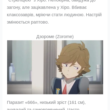
загону, але зацікавлена ​​у Хіро. Вбиває
клаксозаврів, мріючи стати людиною. Настрій
змінюється раптово.
Дзороме (Zorome)
Паразит «666», низький зріст (161 см),
зухвалий та самовпевнений. Часто