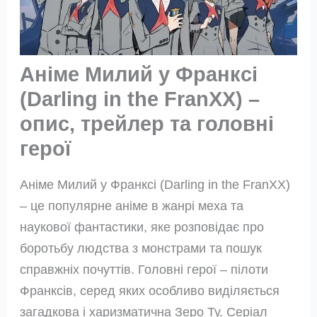
Аніме Милий у Франксі
(Darling in the FranXX) –
опис, трейлер та головні
герої
Аніме Милий у Франксі (Darling in the FranXX)
– це популярне аніме в жанрі меха та
наукової фантастики, яке розповідає про
боротьбу людства з монстрами та пошук
справжніх почуттів. Головні герої – пілоти
Франксів, серед яких особливо виділяється
загадкова і харизматична Зеро Ту. Серіал