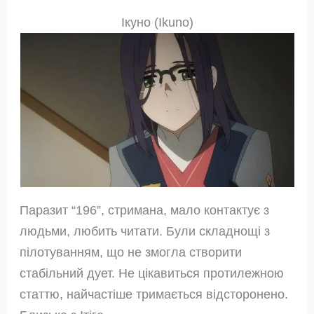
Ікуно (Ikuno)
Паразит “196”, стримана, мало контактує з
людьми, любить читати. Були складнощі з
пілотуванням, що не змогла створити
стабільний дует. Не цікавиться протилежною
статтю, найчастіше тримається відсторонено.