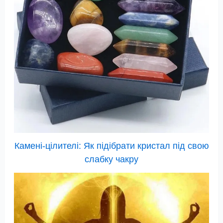
Камені-цілителі: Як підібрати кристал під свою
слабку чакру