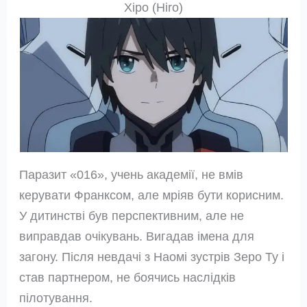
Хіро (Hiro)
Паразит «016», учень академії, не вмів
керувати Франксом, але мріяв бути корисним.
У дитинстві був перспективним, але не
виправдав очікувань. Вигадав імена для
загону. Після невдачі з Наомі зустрів Зеро Ту і
став партнером, не боячись наслідків
пілотування.