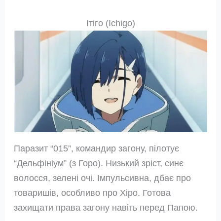
Ітіго (Ichigo)
Паразит “015”, командир загону, пілотує
“Дельфініум” (з Горо). Низький зріст, синє
волосся, зелені очі. Імпульсивна, дбає про
товаришів, особливо про Хіро. Готова
захищати права загону навіть перед Папою.