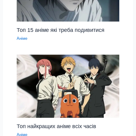
Топ 15 аніме які треба подивитися
Аніме
Топ найкращих аніме всіх часів
Аніме