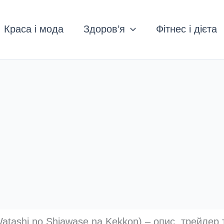
Краса і мода
Здоров’я
Фітнес і дієта
ashi no Shiawase na Kekkon) – опис, трейлер т