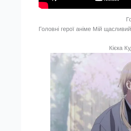
Г
Головні герої аніме Мій щасливи
Кієка К