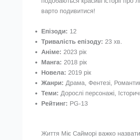
подобаються красиві історії про 
варто подивитися!
Епізоди:
12
Тривалість епізоду:
23 хв.
Аніме:
2023 рік
Манга:
2018 рік
Новела:
2019 рік
Жанри:
Драма, Фентезі, Романти
Теми:
Дорослі персонажі, Історич
Рейтинг:
PG-13
Життя Міє Сайморі важко назват