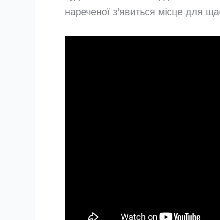
нареченої з’явиться місце для ща