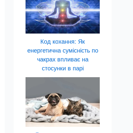
Код кохання: Як
енергетична сумісність по
чакрах впливає на
стосунки в парі