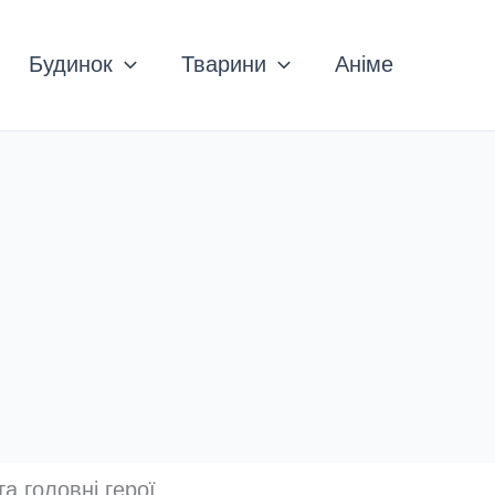
Будинок
Тварини
Аніме
а головні герої