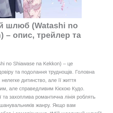
й шлюб (Watashi no
) – опис, трейлер та
i no Shiawase na Kekkon) – це
довіру та подолання труднощів. Головна
 нелегке дитинство, але її життя
им, але справедливим Кієкою Кудо.
ії та захоплива романтична лінія роблять
 шанувальників жанру. Якщо вам