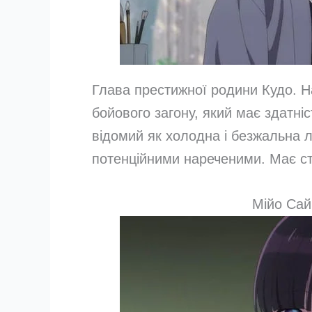
Глава престижної родини Кудо. Н
бойового загону, який має здатні
відомий як холодна і безжальна 
потенційними нареченими. Має ст
Мійо Сай