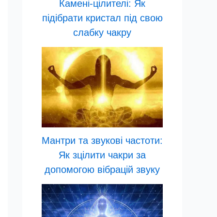
Камені-цілителі: Як
підібрати кристал під свою
слабку чакру
Мантри та звукові частоти:
Як зцілити чакри за
допомогою вібрацій звуку