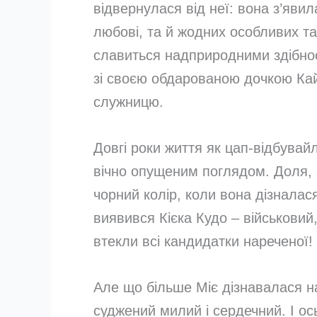
відвернулася від неї: вона з’явил
любові, та й жодних особливих тал
славиться надприродними здібнос
зі своєю обдарованою дочкою Кай
служницю.
Довгі роки життя як цап-відбувайл
вічно опущеним поглядом. Доля, 
чорний колір, коли вона дізналас
виявився Кієка Кудо – військовий
втекли всі кандидатки нареченої!
Але що більше Міє дізнавалася на
суджений милий і сердечний. І ось