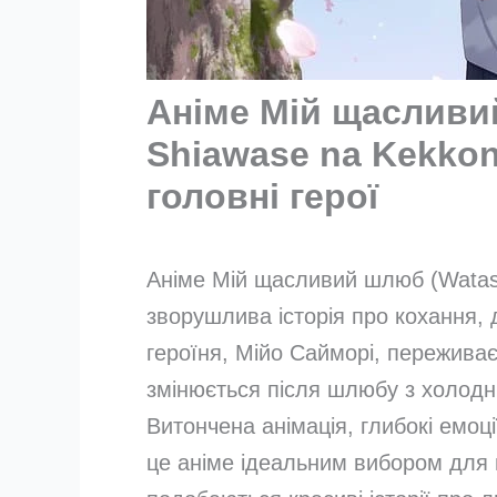
Аніме Мій щасливи
Shiawase na Kekkon
головні герої
Аніме Мій щасливий шлюб (Watash
зворушлива історія про кохання, 
героїня, Мійо Сайморі, переживає
змінюється після шлюбу з холодн
Витончена анімація, глибокі емоц
це аніме ідеальним вибором для