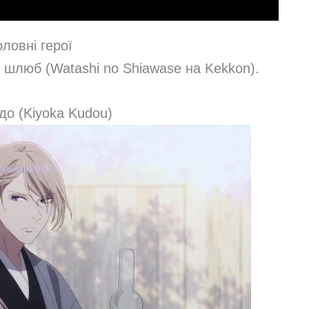
оловні герої
й шлюб (Watashi no Shiawase на Kekkon).
удо (Kiyoka Kudou)