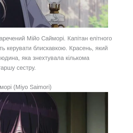
аречений Мійо Сайморі. Капітан елітного
сть керувати блискавкою. Красень, який
людина, яка знехтувала кількома
аршу сестру.
морі (Miyo Saimori)