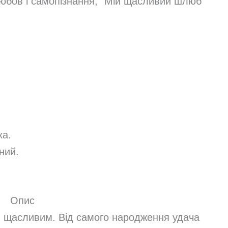
любов і самопізнання, “Мій щасливий шлюб”
ка.
ний.
Опис
и щасливим. Від самого народження удача