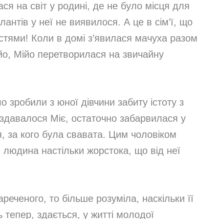
ася на світ у родині, де не було місця для
антів у неї не виявилося. А це в сім’ї, що
тями! Коли в домі з’явилася мачуха разом
о, Мійо перетворилася на звичайну
о зробили з юної дівчини забиту істоту з
здавалося Міє, остаточно забарвилася у
я, за кого була свавата. Цим чоловіком
, людина настільки жорстока, що від неї
реченого, то більше розуміла, наскільки її
 тепер, здається, у житті молодої