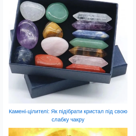
Камені-цілителі: Як підібрати кристал під свою
слабку чакру