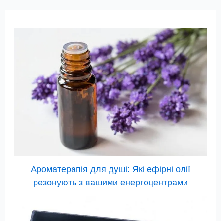
Ароматерапія для душі: Які ефірні олії
резонують з вашими енергоцентрами