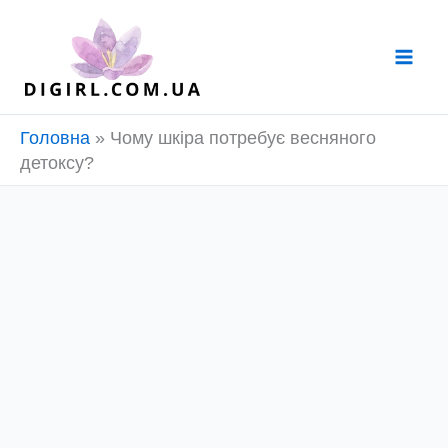
Перейти
до
вмісту
Головна
»
Чому шкіра потребує весняного
детоксу?