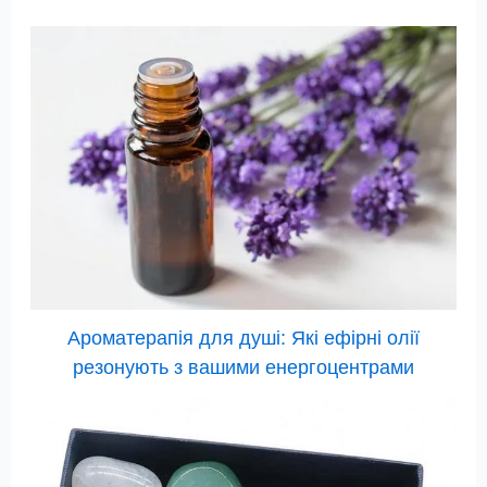
Ароматерапія для душі: Які ефірні олії
резонують з вашими енергоцентрами