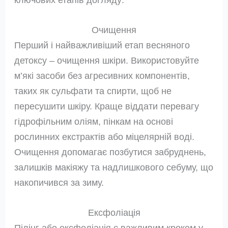
Очищення
Перший і найважливіший етап весняного
детоксу – очищення шкіри. Використовуйте
м’які засоби без агресивних компонентів,
таких як сульфати та спирти, щоб не
пересушити шкіру. Краще віддати перевагу
гідрофільним оліям, пінкам на основі
рослинних екстрактів або міцелярній воді.
Очищення допомагає позбутися забруднень,
залишків макіяжу та надлишкового себуму, що
накопичився за зиму.
Ексфоліація
Пілінг або ексфоліація є важливим кроком у