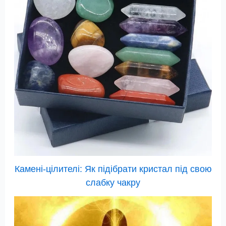
Камені-цілителі: Як підібрати кристал під свою
слабку чакру