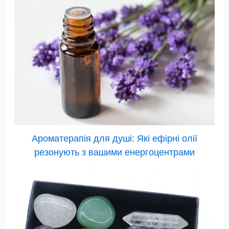
Ароматерапія для душі: Які ефірні олії
резонують з вашими енергоцентрами