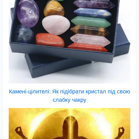
Камені-цілителі: Як підібрати кристал під свою
слабку чакру