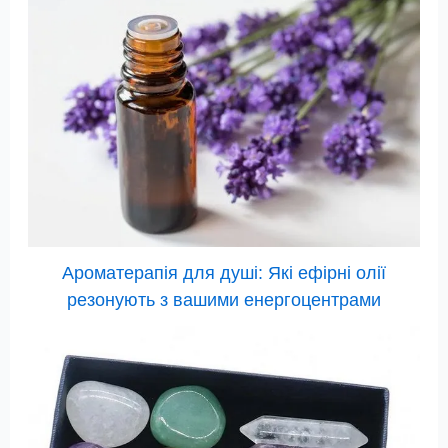
Ароматерапія для душі: Які ефірні олії
резонують з вашими енергоцентрами