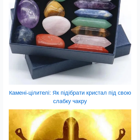
Камені-цілителі: Як підібрати кристал під свою
слабку чакру