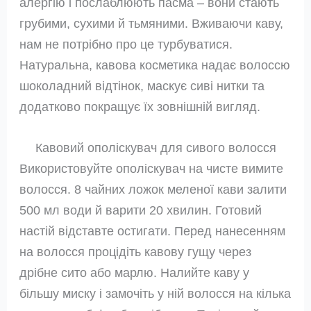
алергію і послаблюють пасма – вони стають
грубими, сухими й тьмяними. Вживаючи каву,
нам не потрібно про це турбуватися.
Натуральна, кавова косметика надає волоссю
шоколадний відтінок, маскує сиві нитки та
додатково покращує їх зовнішній вигляд.
Кавовий ополіскувач для сивого волосся
Використовуйте ополіскувач на чисте вимите
волосся. 8 чайних ложок меленої кави залити
500 мл води й варити 20 хвилин. Готовий
настій відставте остигати. Перед нанесенням
на волосся процідіть кавову гущу через
дрібне сито або марлю. Налийте каву у
більшу миску і замочіть у ній волосся на кілька