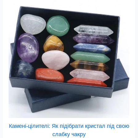
Камені-цілителі: Як підібрати кристал під свою
слабку чакру