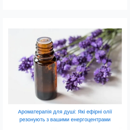
Ароматерапія для душі: Які ефірні олії
резонують з вашими енергоцентрами