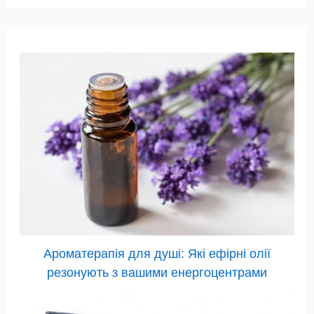
Ароматерапія для душі: Які ефірні олії
резонують з вашими енергоцентрами