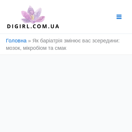
Перейти
до
вмісту
Головна
»
Як баріатрія змінює вас зсередини:
мозок, мікробіом та смак