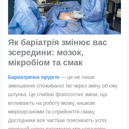
Як баріатрія змінює вас
зсередини: мозок,
мікробіом та смак
Бариатрична хірургія
— це не лише
зменшення споживаної їжі через зміну об’єму
шлунка. Це глибокі фізіологічні зміни, що
впливають на роботу мозку, кишкові
мікроорганізми та сприйняття смаку.
Дослідники все частіше пояснюють успіх
операцій через взаємодію між шлунково-