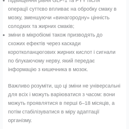
підвищення рівня GLP‑1 та PYY після
операції суттєво впливає на обробку смаку в
мозку, зменшуючи «винагородну» цінність
солодких та жирних смаків;
зміни в мікробіомі також призводять до
схожих ефектів через каскади
коротколанцюгових жирних кислот і сигнали
по блукаючому нерву, який передає
інформацію з кишечника в мозок.
Важливо розуміти, що ці зміни не універсальні
для всіх і можуть варіюватися з часом: вони
можуть проявлятися в перші 6–18 місяців, а
потім стабілізуватися в міру адаптації
організму.