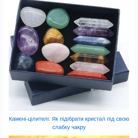
Камені-цілителі: Як підібрати кристал під свою
слабку чакру