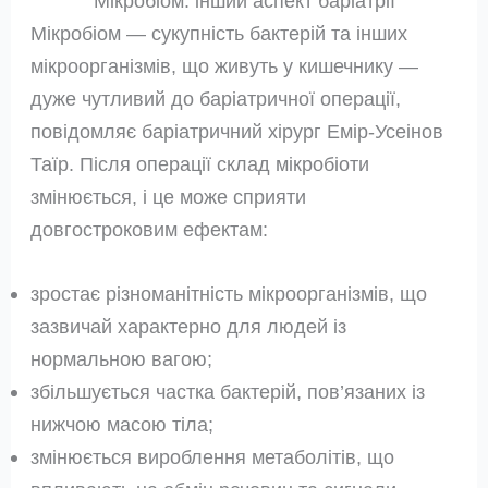
Мікробіом: інший аспект баріатрії
Мікробіом — сукупність бактерій та інших
мікроорганізмів, що живуть у кишечнику —
дуже чутливий до баріатричної операції,
повідомляє баріатричний хірург Емір-Усеінов
Таїр. Після операції склад мікробіоти
змінюється, і це може сприяти
довгостроковим ефектам:
зростає різноманітність мікроорганізмів, що
зазвичай характерно для людей із
нормальною вагою;
збільшується частка бактерій, пов’язаних із
нижчою масою тіла;
змінюється вироблення метаболітів, що