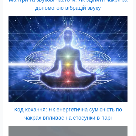
допомогою вібрацій звуку
Код кохання: Як енергетична сумісність по
чакрах впливає на стосунки в парі