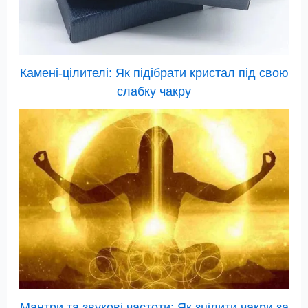
Камені-цілителі: Як підібрати кристал під свою
слабку чакру
Мантри та звукові частоти: Як зцілити чакри за