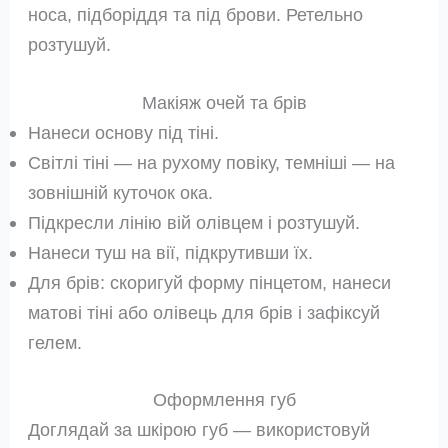
носа, підборіддя та під брови. Ретельно
розтушуй.
Макіяж очей та брів
Нанеси основу під тіні.
Світлі тіні — на рухому повіку, темніші — на
зовнішній куточок ока.
Підкресли лінію вій олівцем і розтушуй.
Нанеси туш на вії, підкрутивши їх.
Для брів: скоригуй форму пінцетом, нанеси
матові тіні або олівець для брів і зафіксуй
гелем.
Оформлення губ
Доглядай за шкірою губ — використовуй