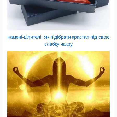
Камені-цілителі: Як підібрати кристал під свою
слабку чакру