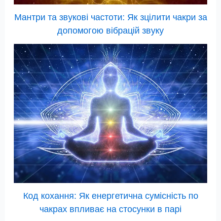
Мантри та звукові частоти: Як зцілити чакри за
допомогою вібрацій звуку
Код кохання: Як енергетична сумісність по
чакрах впливає на стосунки в парі