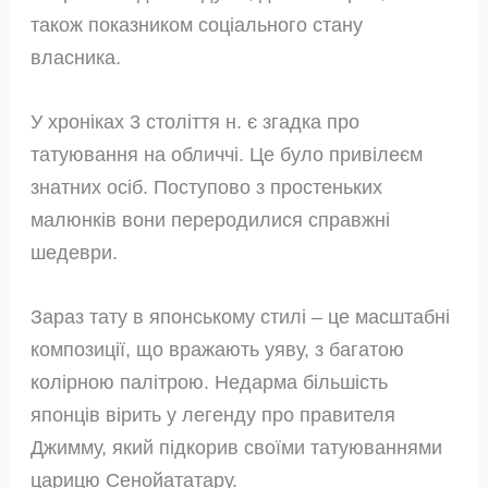
також показником соціального стану
власника.
У хроніках 3 століття н. є згадка про
татуювання на обличчі. Це було привілеєм
знатних осіб. Поступово з простеньких
малюнків вони переродилися справжні
шедеври.
Зараз тату в японському стилі – це масштабні
композиції, що вражають уяву, з багатою
колірною палітрою. Недарма більшість
японців вірить у легенду про правителя
Джимму, який підкорив своїми татуюваннями
царицю Сенойататару.