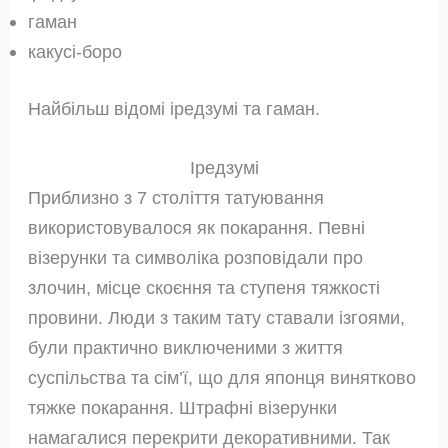
гаман
какусі-боро
Найбільш відомі іредзумі та гаман.
Іредзумі
Приблизно з 7 століття татуювання
використовувалося як покарання. Певні
візерунки та символіка розповідали про
злочин, місце скоєння та ступеня тяжкості
провини. Люди з таким тату ставали ізгоями,
були практично виключеними з життя
суспільства та сім’ї, що для японця винятково
тяжке покарання. Штрафні візерунки
намагалися перекрити декоративними. Так