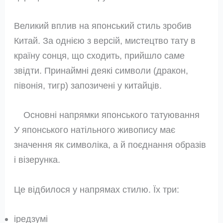
Великий вплив на японський стиль зробив
Китай. За однією з версій, мистецтво тату в
країну сонця, що сходить, прийшло саме
звідти. Принаймні деякі символи (дракон,
півонія, тигр) запозичені у китайців.
Основні напрямки японського татуювання
У японського натільного живопису має
значення як символіка, а й поєднання образів
і візерунка.
Це відбилося у напрямах стилю. Їх три:
іредзумі