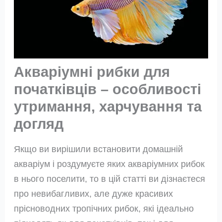
Акваріумні рибки для
початківців – особливості
утримання, харчування та
догляд
Якщо ви вирішили встановити домашній
акваріум і роздумуєте яких акваріумних рибок
в нього поселити, то в цій статті ви дізнаєтеся
про невибагливих, але дуже красивих
прісноводних тропічних рибок, які ідеально