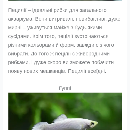
Пецилії – ідеальні рибки для загального
акваріума. Вони витривалі, невибагливі, дуже
мирні – уживуться майже з будь-якими
сусідами. Крім того, пецілії зустрічаються
різними кольорами й форм, завжди є з чого
вибрати. До того ж пецілії є живородними
рибками, і дуже скоро ви зможете побачити
появу нових мешканців. Пецилії всеїдні.
Гуппі