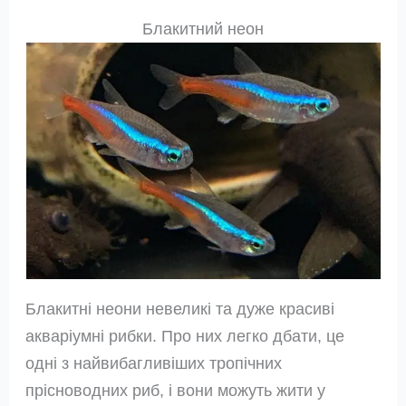
Блакитний неон
Блакитні неони невеликі та дуже красиві
акваріумні рибки. Про них легко дбати, це
одні з найвибагливіших тропічних
прісноводних риб, і вони можуть жити у