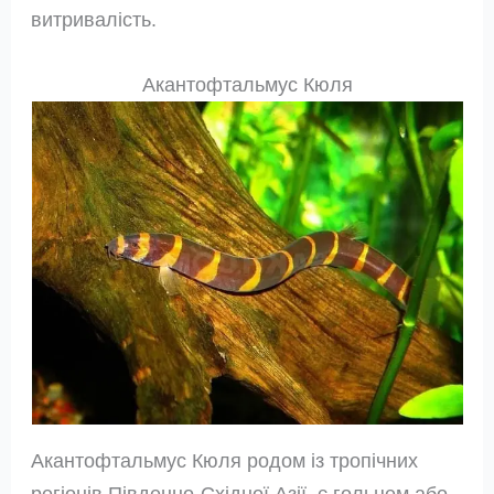
витривалість.
Акантофтальмус Кюля
Акантофтальмус Кюля родом із тропічних
регіонів Південно-Східної Азії, є гольцем або