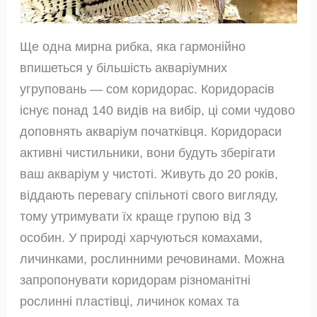
Ще одна мирна рибка, яка гармонійно
впишеться у більшість акваріумних
угруповань — сом коридорас. Коридорасів
існує понад 140 видів на вибір, ці соми чудово
доповнять акваріум початківця. Коридораси
активні чистильники, вони будуть зберігати
ваш акваріум у чистоті. Живуть до 20 років,
віддають перевагу спільноті свого вигляду,
тому утримувати їх краще групою від 3
особин. У природі харчуються комахами,
личинками, рослинними речовинами. Можна
запропонувати коридорам різноманітні
рослинні пластівці, личинок комах та