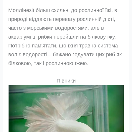
Моллінезії більш схильні до рослинної їжі, в
природі віддають перевагу рослинній дієті,
часто з морськими водоростями, але в
акваріумі ці рибки перейшли на білкову їжу.
Потрібно пам’ятати, що їхня травна система
воліє водорості – бажано годувати цих риб як
білковою, так і рослинною їжею.
Півники