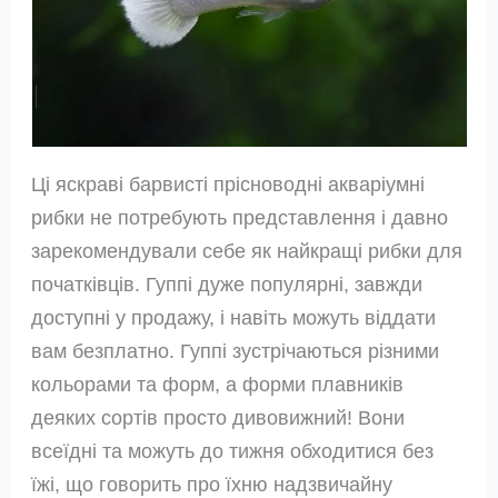
Ці яскраві барвисті прісноводні акваріумні
рибки не потребують представлення і давно
зарекомендували себе як найкращі рибки для
початківців. Гуппі дуже популярні, завжди
доступні у продажу, і навіть можуть віддати
вам безплатно. Гуппі зустрічаються різними
кольорами та форм, а форми плавників
деяких сортів просто дивовижний! Вони
всеїдні та можуть до тижня обходитися без
їжі, що говорить про їхню надзвичайну