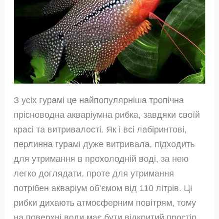
З усіх гурамі це найпопулярніша тропічна
прісноводна акваріумна рибка, завдяки своїй
красі та витривалості. Як і всі лабіринтові,
перлинна гурамі дуже витривала, підходить
для утримання в прохолодній воді, за нею
легко доглядати, проте для утримання
потрібен акваріум об’ємом від 110 літрів. Ці
рибки дихають атмосферним повітрям, тому
на поверхні води має бути відкритий простір.