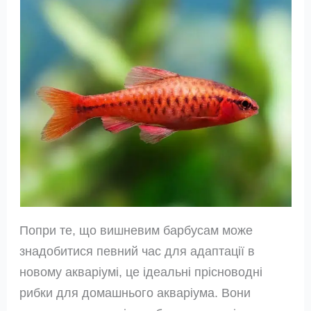
Попри те, що вишневим барбусам може
знадобитися певний час для адаптації в
новому акваріумі, це ідеальні прісноводні
рибки для домашнього акваріума. Вони