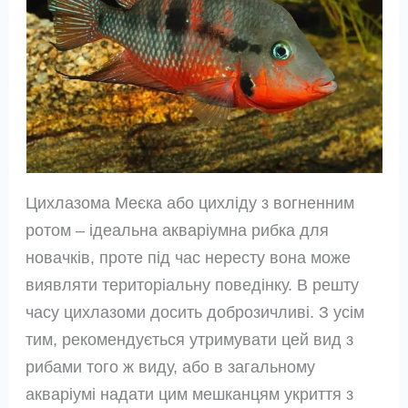
Цихлазома Меєка або цихліду з вогненним
ротом – ідеальна акваріумна рибка для
новачків, проте під час нересту вона може
виявляти територіальну поведінку. В решту
часу цихлазоми досить доброзичливі. З усім
тим, рекомендується утримувати цей вид з
рибами того ж виду, або в загальному
акваріумі надати цим мешканцям укриття з