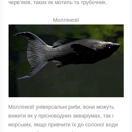
черв’яків, таких як мотиль та трубочник.
Моллінезії
Моллінезії універсальні риби, вони можуть
вижити як у прісноводних акваріумах, так і
морських, якщо привчити їх до солоної води