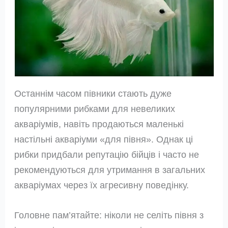
Останнім часом півники стають дуже
популярними рибками для невеликих
акваріумів, навіть продаються маленькі
настільні акваріуми «для півня». Однак ці
рибки придбали репутацію бійців і часто не
рекомендуються для утримання в загальних
акваріумах через їх агресивну поведінку.
Головне пам’ятайте: ніколи не селіть півня з