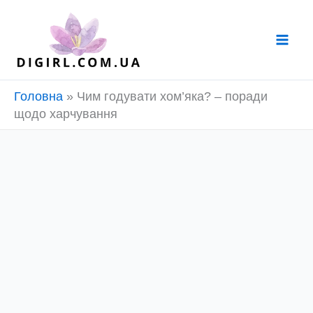
Перейти
до
вмісту
Головна
»
Чим годувати хом’яка? – поради
щодо харчування