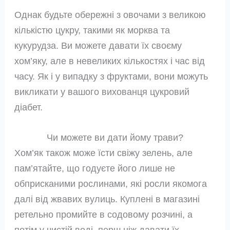
Однак будьте обережні з овочами з великою
кількістю цукру, такими як морква та
кукурудза. Ви можете давати їх своєму
хом’яку, але в невеликих кількостях і час від
часу. Як і у випадку з фруктами, вони можуть
викликати у вашого вихованця цукровий
діабет.
Чи можете ви дати йому трави?
Хом’як також може їсти свіжу зелень, але
пам’ятайте, що годуєте його лише не
обприсканими рослинами, які росли якомога
далі від жвавих вулиць. Куплені в магазині
ретельно промийте в содовому розчині, а
потім у чистій воді, перш ніж давати їх