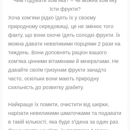
Чим годувати хом’яка? – чи можна хом’яку
їсти фрукти?
Хоча хом’яки рідко їдять їх у своєму
природному середовищі, це не змінює того
факту, що вони охоче їдять солодкі фрукти. Їх
можна давати невеликими порціями 2 рази на
тиждень. Вони доповнять раціон вашого
хом’яка цінними вітамінами й мінералами. Не
давайте своїм гризунам фрукти занадто
часто, оскільки вони мають природну
схильність до розвитку діабету.
Найкраще їх помити, очистити від шкірки,
нарізати невеликими шматочками та подавати
в такій кількості, яка буде з’їдена за один раз.