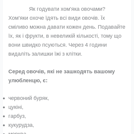
Як годувати хом’яка овочами?
Хом’яки охоче їдять всі види овочів. Їх
сміливо можна давати кожен день. Подавайте
їх, як і фрукти, в невеликій кількості, тому що
вони швидко псуються. Через 4 години
видаліть залишки їжі з клітки.
Серед овочів, які не зашкодять вашому
улюбленцю, є:
червоний буряк,
цукіні,
гарбуз,
кукурудза,
морква,