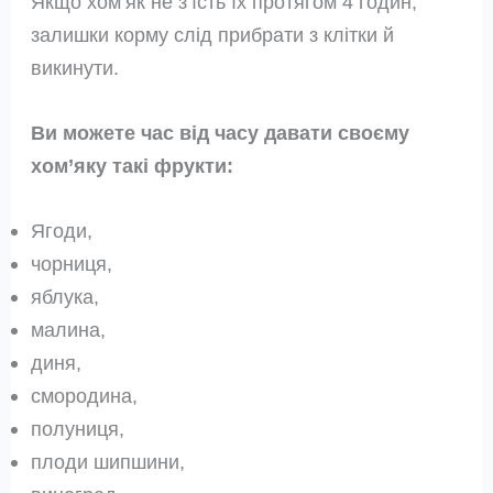
Якщо хом’як не з’їсть їх протягом 4 годин,
залишки корму слід прибрати з клітки й
викинути.
Ви можете час від часу давати своєму
хом’яку такі фрукти:
Ягоди,
чорниця,
яблука,
малина,
диня,
смородина,
полуниця,
плоди шипшини,