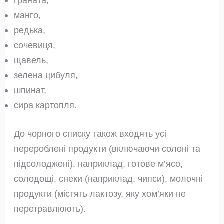
граната,
манго,
редька,
сочевиця,
щавель,
зелена цибуля,
шпинат,
сира картопля.
До чорного списку також входять усі
перероблені продукти (включаючи солоні та
підсолоджені), наприклад, готове м’ясо,
солодощі, снеки (наприклад, чипси), молочні
продукти (містять лактозу, яку хом’яки не
перетравлюють).