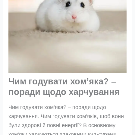
Чим годувати хом’яка? –
поради щодо харчування
Чим годувати хом’яка? – поради щодо
харчування. Чим годувати хом’яків, щоб вони
були здорові й повні енергії? В основному
хом’яки харчуються злаковими культурами,