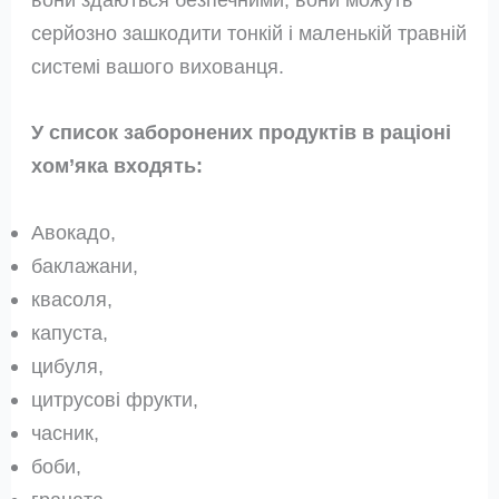
серйозно зашкодити тонкій і маленькій травній
системі вашого вихованця.
У список заборонених продуктів в раціоні
хом’яка входять:
Авокадо,
баклажани,
квасоля,
капуста,
цибуля,
цитрусові фрукти,
часник,
боби,