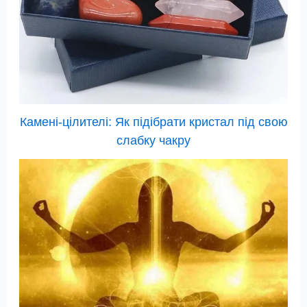
Камені-цілителі: Як підібрати кристал під свою
слабку чакру