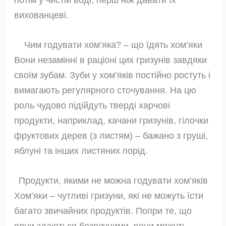
вихованцеві.
Чим годувати хом’яка? – що їдять хом’яки
Вони незамінні в раціоні цих гризунів завдяки
своїм зубам. Зуби у хом’яків постійно ростуть і
вимагають регулярного сточування. На цю
роль чудово підійдуть тверді харчові
продукти, наприклад, качани гризунів, гілочки
фруктових дерев (з листям) – бажано з груші,
яблуні та інших листяних порід.
Продукти, якими не можна годувати хом’яків
Хом’яки – чутливі гризуни, які не можуть їсти
багато звичайних продуктів. Попри те, що
вони здаються безпечними, вони можуть