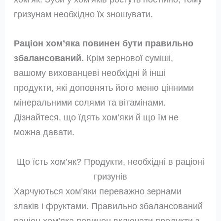
гризунам необхідно їх зношувати.
Раціон хом’яка повинен бути правильно
збалансований.
Крім зернової суміші,
вашому вихованцеві необхідні й інші
продукти, які доповнять його меню цінними
мінеральними солями та вітамінами.
Дізнайтеся, що їдять хом’яки й що їм не
можна давати.
Що їсть хом’як? Продукти, необхідні в раціоні
гризунів
Харчуються хом’яки переважно зернами
злаків і фруктами. Правильно збалансований
раціон хом’яка повинен включати продукти з