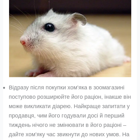
Відразу після покупки хом’яка в зоомагазині
поступово розширюйте його раціон, інакше він
може викликати діарею. Найкраще запитати у
продавця, чим його годували досі й перший
тиждень нічого не змінювати в його раціоні –
дайте хом’яку час звикнути до нових умов. На