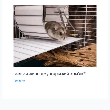
скільки живе джунгарський хом’як?
Гризуни