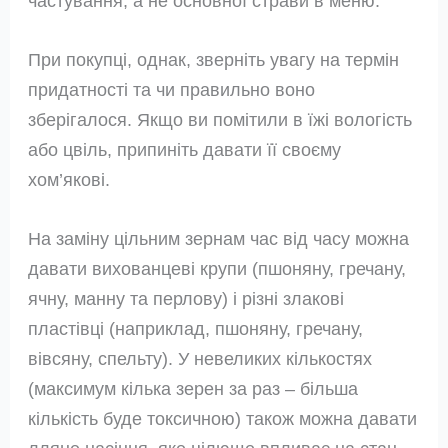
частування, а не основної страви в меню.
При покупці, однак, зверніть увагу на термін
придатності та чи правильно воно
зберігалося. Якщо ви помітили в їжі вологість
або цвіль, припиніть давати її своєму
хом’якові.
На заміну цільним зернам час від часу можна
давати вихованцеві крупи (пшоняну, гречану,
ячну, манну та перлову) і різні злакові
пластівці (наприклад, пшоняну, гречану,
вівсяну, спельту). У невеликих кількостях
(максимум кілька зерен за раз – більша
кількість буде токсичною) також можна давати