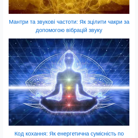
Мантри та звукові частоти: Як зцілити чакри за
допомогою вібрацій звуку
Код кохання: Як енергетична сумісність по