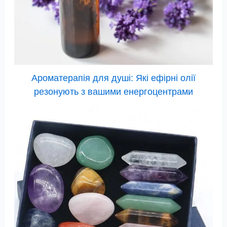
Ароматерапія для душі: Які ефірні олії
резонують з вашими енергоцентрами