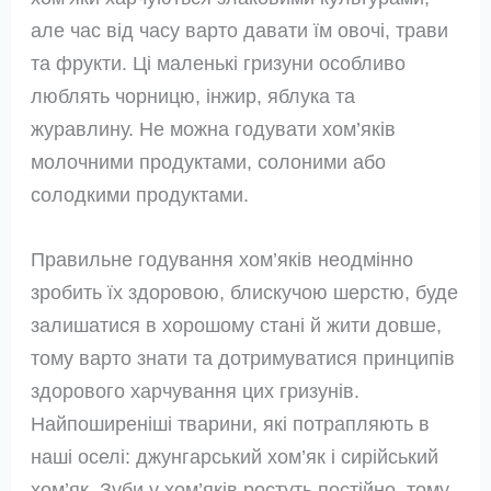
але час від часу варто давати їм овочі, трави
та фрукти. Ці маленькі гризуни особливо
люблять чорницю, інжир, яблука та
журавлину. Не можна годувати хом’яків
молочними продуктами, солоними або
солодкими продуктами.
Правильне годування хом’яків неодмінно
зробить їх здоровою, блискучою шерстю, буде
залишатися в хорошому стані й жити довше,
тому варто знати та дотримуватися принципів
здорового харчування цих гризунів.
Найпоширеніші тварини, які потрапляють в
наші оселі: джунгарський хом’як і сирійський
хом’як. Зуби у хом’яків ростуть постійно, тому