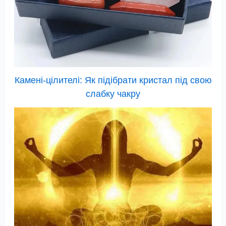
Камені-цілителі: Як підібрати кристал під свою
слабку чакру