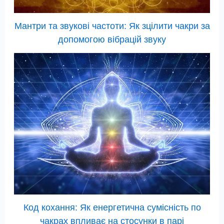
Мантри та звукові частоти: Як зцілити чакри за
допомогою вібрацій звуку
Код кохання: Як енергетична сумісність по
чакрах впливає на стосунки в парі