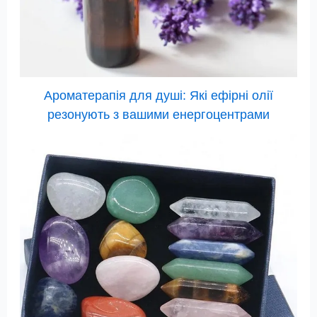
Ароматерапія для душі: Які ефірні олії
резонують з вашими енергоцентрами