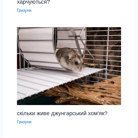
харчуються?
Гризуни
скільки живе джунгарський хом’як?
Гризуни