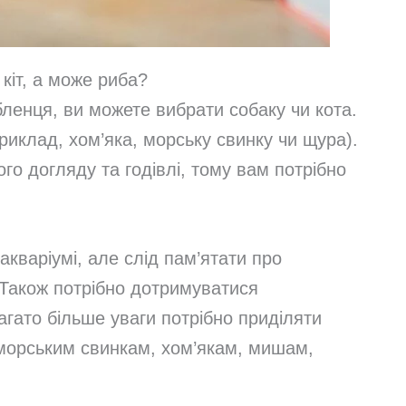
 кіт, а може риба?
енця, ви можете вибрати собаку чи кота.
риклад, хом’яка, морську свинку чи щура).
го догляду та годівлі, тому вам потрібно
кваріумі, але слід пам’ятати про
 Також потрібно дотримуватися
гато більше уваги потрібно приділяти
морським свинкам, хом’якам, мишам,