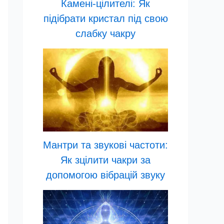
Камені-цілителі: Як
підібрати кристал під свою
слабку чакру
Мантри та звукові частоти:
Як зцілити чакри за
допомогою вібрацій звуку