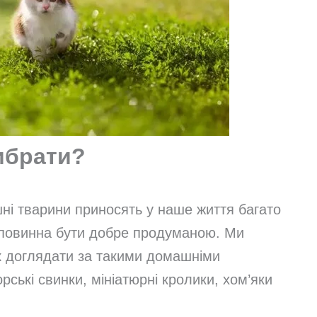
ибрати?
і тварини приносять у наше життя багато
я повинна бути добре продуманою. Ми
як доглядати за такими домашніми
рські свинки, мініатюрні кролики, хом’яки