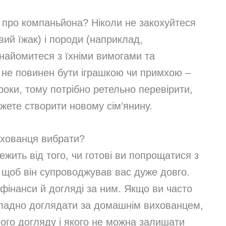
 про компаньйона? Ніколи не закохуйтеся
вий їжак) і породи (наприклад,
знайомитеся з їхніми вимогами та
не повинен бути іграшкою чи примхою –
роки, тому потрібно ретельно перевірити,
ожете створити новому сім’янину.
ихованця вибрати?
жить від того, чи готові ви попрощатися з
е, щоб він супроводжував вас дуже довго.
 фінанси й догляді за ним. Якщо ви часто
кладно доглядати за домашнім вихованцем,
го догляду і якого не можна залишати