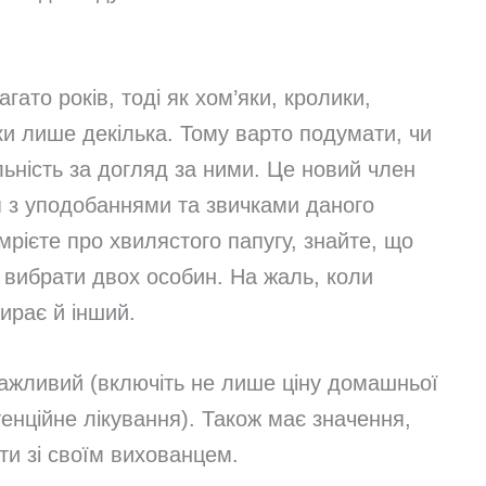
гато років, тоді як хом’яки, кролики,
ки лише декілька. Тому варто подумати, чи
льність за догляд за ними. Це новий член
я з уподобаннями та звичками даного
рієте про хвилястого папугу, знайте, що
о вибрати двох особин. На жаль, коли
ирає й інший.
важливий (включіть не лише ціну домашньої
тенційне лікування). Також має значення,
ти зі своїм вихованцем.