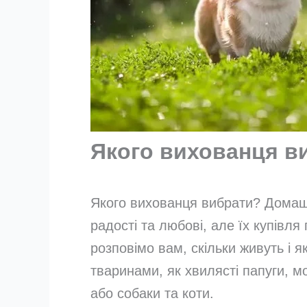
Якого вихованця в
Якого вихованця вибрати? Домашн
радості та любові, але їх купівл
розповімо вам, скільки живуть і 
тваринами, як хвилясті папуги, мо
або собаки та коти.