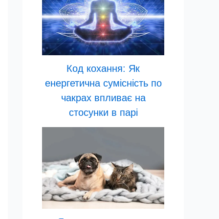
Код кохання: Як
енергетична сумісність по
чакрах впливає на
стосунки в парі