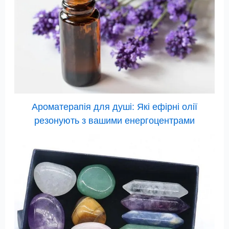
Ароматерапія для душі: Які ефірні олії
резонують з вашими енергоцентрами