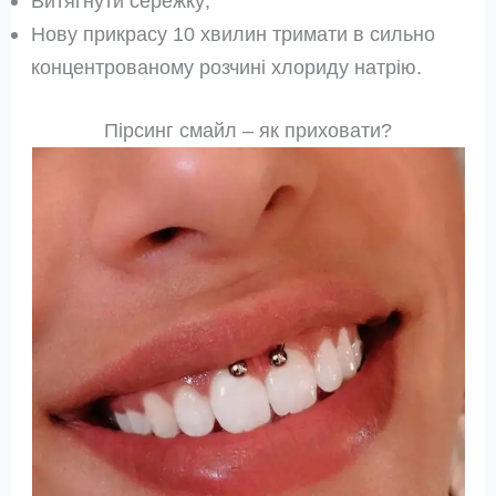
Витягнути сережку;
Нову прикрасу 10 хвилин тримати в сильно
концентрованому розчині хлориду натрію.
Пірсинг смайл – як приховати?