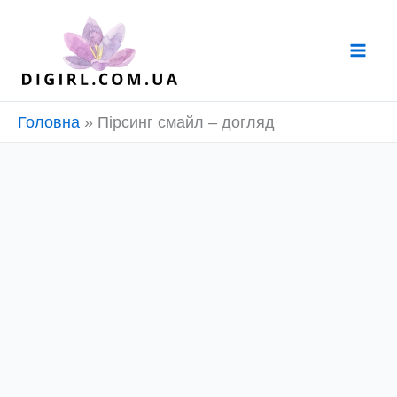
Перейти
до
вмісту
Головна
»
Пірсинг смайл – догляд