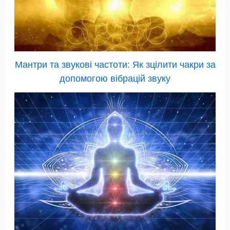
Мантри та звукові частоти: Як зцілити чакри за
допомогою вібрацій звуку