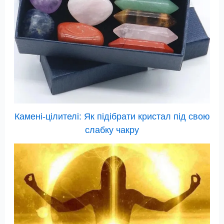
Камені-цілителі: Як підібрати кристал під свою
слабку чакру