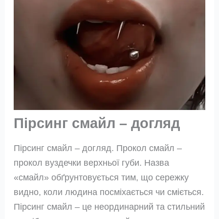
Пірсинг смайл – догляд
Пірсинг смайл – догляд. Прокол смайл –
прокол вуздечки верхньої губи. Назва
«смайл» обґрунтовується тим, що сережку
видно, коли людина посміхається чи сміється.
Пірсинг смайл – це неординарний та стильний