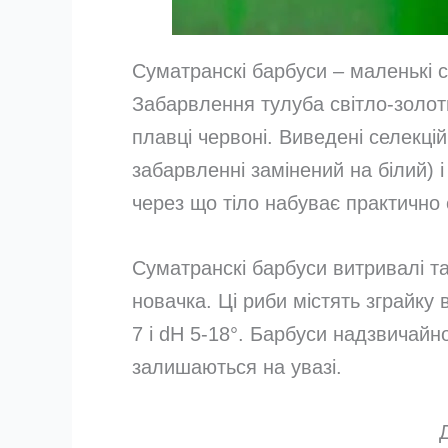
Суматранскі барбуси – маленькі с
Забарвлення тулуба світло-золот
плавці червоні. Виведені селекці
забарвленні замінений на білий) 
через що тіло набуває практично 
Суматранскі барбуси витривалі та
новачка. Ці риби містять зграйку 
7 і dH 5-18°. Барбуси надзвичайно
залишаються на увазі.