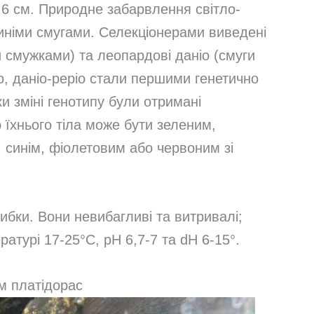
 6 см. Природне забарвлення світло-
иніми смугами. Селекціонерами виведені
 смужками) та леопардові даніо (смуги
го, даніо-реріо стали першими генетично
 зміні генотипу були отримані
р їхнього тіла може бути зеленим,
синім, фіолетовим або червоним зі
рибки. Вони невибагливі та витривалі;
турі 17-25°C, pH 6,7-7 та dH 6-15°.
м платідорас