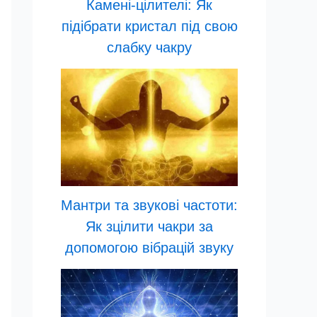
Камені-цілителі: Як
підібрати кристал під свою
слабку чакру
Мантри та звукові частоти:
Як зцілити чакри за
допомогою вібрацій звуку