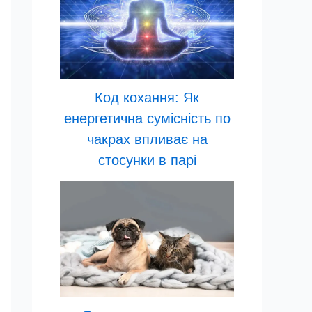
Код кохання: Як
енергетична сумісність по
чакрах впливає на
стосунки в парі