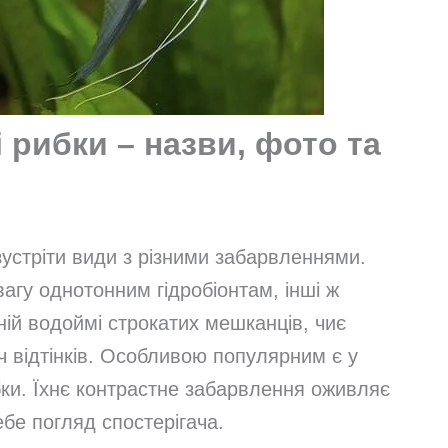
 рибки – назви, фото та
устріти види з різними забарвленнями.
вагу однотонним гідробіонтам, інші ж
ній водоймі строкатих мешканців, чиє
ч відтінків. Особливою популярним є у
бки. Їхнє контрастне забарвлення оживляє
ебе погляд спостерігача.