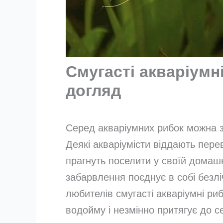
Смугасті акваріумні
догляд
Серед акваріумних рибок можна з
Деякі акваріумісти віддають пере
прагнуть поселити у своїй домаш
забарвлення поєднує в собі безлі
любителів смугасті акваріумні ри
водойму і незмінно притягує до с