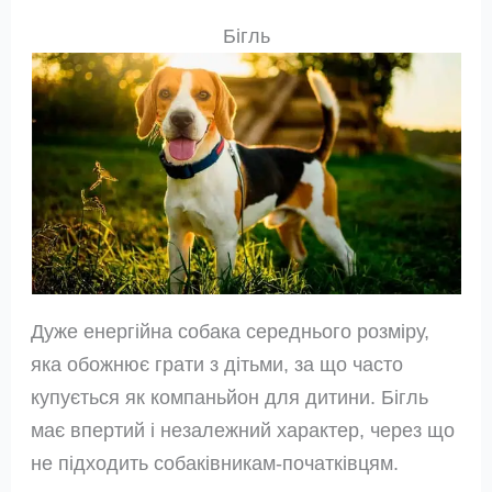
Бігль
Дуже енергійна собака середнього розміру,
яка обожнює грати з дітьми, за що часто
купується як компаньйон для дитини. Бігль
має впертий і незалежний характер, через що
не підходить собаківникам-початківцям.