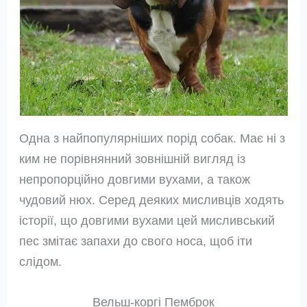
Одна з найпопулярніших порід собак. Має ні з
ким не порівнянний зовнішній вигляд із
непропорційно довгими вухами, а також
чудовий нюх. Серед деяких мисливців ходять
історії, що довгими вухами цей мисливський
пес змітає запахи до свого носа, щоб іти
слідом.
Вельш-коргі Пемброк