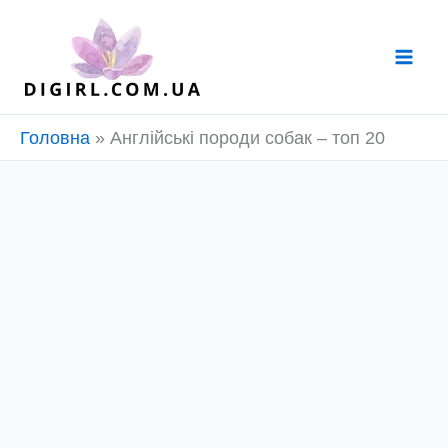
Перейти
до
вмісту
Головна
»
Англійські породи собак – топ 20