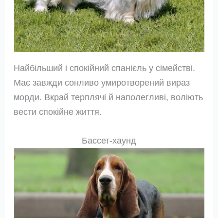
Найбільший і спокійний спанієль у сімействі.
Має завжди сонливо умиротворений вираз
морди. Вкрай терплячі й наполегливі, воліють
вести спокійне життя.
Бассет-хаунд