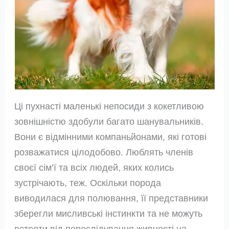
Ці пухнасті маленькі непосиди з кокетливою
зовнішністю здобули багато шанувальників.
Вони є відмінними компаньйонами, які готові
розважатися цілодобово. Люблять членів
своєї сім’ї та всіх людей, яких колись
зустрічають, теж. Оскільки порода
виводилася для полювання, її представники
зберегли мисливські інстинкти та не можуть
встояти від переслідування живності на