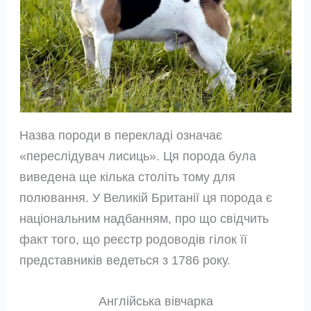
Назва породи в перекладі означає
«переслідувач лисиць». Ця порода була
виведена ще кілька століть тому для
полювання. У Великій Британії ця порода є
національним надбанням, про що свідчить
факт того, що реєстр родоводів гілок її
представників ведеться з 1786 року.
Англійська вівчарка