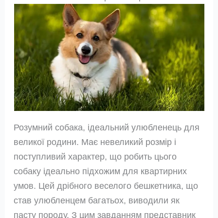
Розумний собака, ідеальний улюбленець для
великої родини. Має невеликий розмір і
поступливий характер, що робить цього
собаку ідеально підхожим для квартирних
умов. Цей дрібного веселого бешкетника, що
став улюбленцем багатьох, виводили як
пасту породу. З цим завданням представник