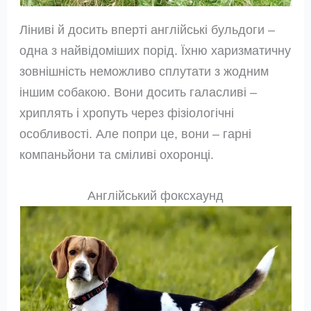
Ліниві й досить вперті англійські бульдоги –
одна з найвідоміших порід. Їхню харизматичну
зовнішність неможливо сплутати з жодним
іншим собакою. Вони досить галасливі –
хриплять і хропуть через фізіологічні
особливості. Але попри це, вони – гарні
компаньйони та сміливі охоронці.
Англійський фоксхаунд