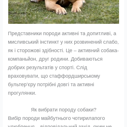
Представники породи активні та допитливі, а
мисливський інстинкт у них розвинений слабо,
як і сторожові здібності. Це – активний собака-
компаньйон, друг родини. Добиваються
добрих результатів у спорті. Слід
враховувати, що стаффордширському
бультер’єру потрібні довгі та активні
прогулянки.
Як вибрати породу собаки?
Вибір породи майбутнього чотирилапого
улюбленця – відповідальний захід, яким не