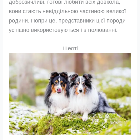
доброзичливі, готові любити всіх довкола,
вони стають невіддільною частиною великої
родини. Попри це, представники цієї породи
успішно використовуються і в полюванні.
Шелті