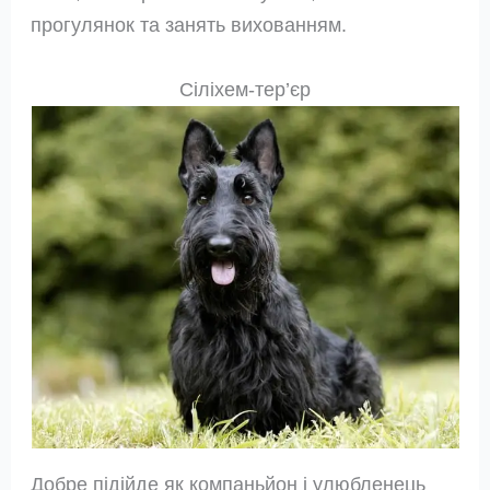
прогулянок та занять вихованням.
Сіліхем-тер’єр
Добре підійде як компаньйон і улюбленець