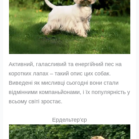
Активний, галасливий та енергійний пес на
коротких лапах – такий опис цих собак.
Виведені як мисливці сьогодні вони стали
відмінними компаньйонами, і їх популярність у
всьому світі зростає.
Ердельтер’єр