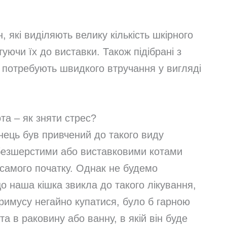
 які виділяють велику кількість шкірного
туючи їх до виставки. Також підібрані з
о потребують швидкого втручання у вигляді
та – як зняти стрес?
нець був привчений до такого виду
 безшерстими або виставковими котами
самого початку. Однак не будемо
що наша кішка звикла до такого лікування,
римусу негайно купатися, було б гарною
а в раковину або ванну, в якій він буде