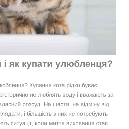
и і як купати улюбленця?
улюбленця? Купання кота рідко буває
атегорично не люблять воду і вважають за
 власний розсуд. На щастя, на відміну від
глядати, і більшість з них не потребують
ть ситуації, коли миття вихованця стає