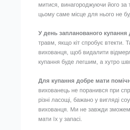
митися, винагороджуючи його за т
цьому саме місце для нього не б
У день запланованого купання д
травм, якщо кіт спробує втекти. 
вихованця, щоб видалити відмерл
купання буде легшим, а хутро ш
Для купання добре мати помічн
вихованець не поранився при спро
різні ласощі, бажано у вигляді соу
вихованця. Ми не завжди зможемо
мати їх у запасі.