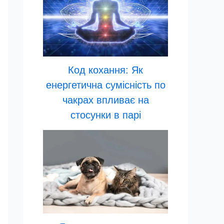
Код кохання: Як
енергетична сумісність по
чакрах впливає на
стосунки в парі