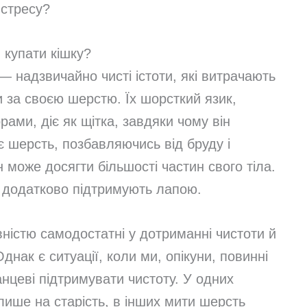
 стресу?
 купати кішку?
 надзвичайно чисті істоти, які витрачають
 за своєю шерстю. Їх шорсткий язик,
ами, діє як щітка, завдяки чому він
ує шерсть, позбавляючись від бруду і
 може досягти більшості частин свого тіла.
о додатково підтримують лапою.
вністю самодостатні у дотриманні чистоти й
нак є ситуації, коли ми, опікуни, повинні
нцеві підтримувати чистоту. У одних
лише на старість, в інших мити шерсть