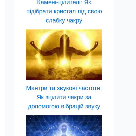
Камені-цілителі: Як
підібрати кристал під свою
слабку чакру
Мантри та звукові частоти:
Як зцілити чакри за
допомогою вібрацій звуку