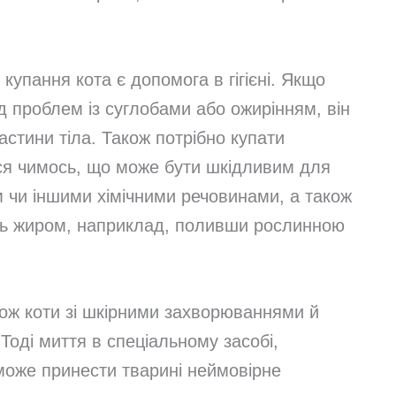
упання кота є допомога в гігієні. Якщо
д проблем із суглобами або ожирінням, він
стини тіла. Також потрібно купати
ся чимось, що може бути шкідливим для
 чи іншими хімічними речовинами, а також
ть жиром, наприклад, поливши рослинною
ож коти зі шкірними захворюваннями й
Тоді миття в спеціальному засобі,
оже принести тварині неймовірне