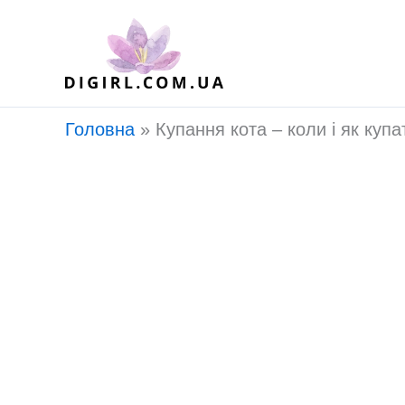
Перейти
до
вмісту
Головна
»
Купання кота – коли і як куп