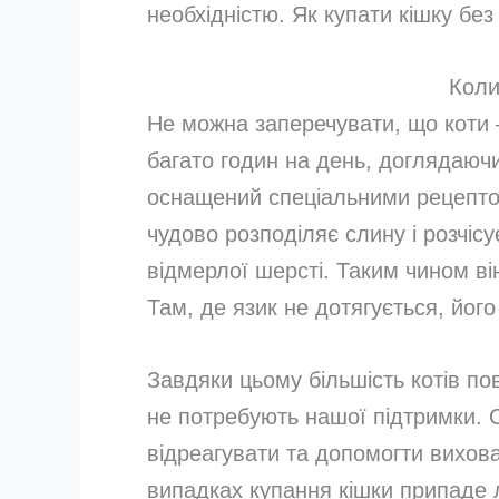
необхідністю. Як купати кішку без
Коли
Не можна заперечувати, що коти —
багато годин на день, доглядаючи
оснащений спеціальними рецептор
чудово розподіляє слину і розчіс
відмерлої шерсті. Таким чином він
Там, де язик не дотягується, йог
Завдяки цьому більшість котів по
не потребують нашої підтримки. Од
відреагувати та допомогти вихова
випадках купання кішки припаде 