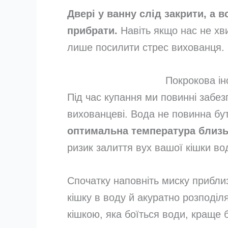
Двері у ванну слід закрити, а в
прибрати.
Навіть якщо нас не хв
лише посилити стрес вихованця.
Покрокова ін
Під час купання ми повинні заб
вихованцеві. Вода не повинна бут
оптимальна температура близьк
ризик залиття вух вашої кішки во
Спочатку наповніть миску прибл
кішку в воду й акуратно розподі
кішкою, яка боїться води, краще б