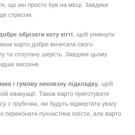
е, що він просто був на місці. Завдяки
уде стресом.
обре обрізати коту кігті
, щоб уникнути
Також варто добре вичесати свого
у та сплутану шерсть. Завдяки цьому
видше висохне.
ика і гумову нековзну підкладку
, щоб
бі евакуації. Також варто приготувати
су з трубочки, які будуть відвертати увагу
 переконати пухнастика поїсти, але варто