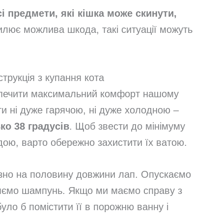
сі предмети, які кішка може скинути,
илює можлива шкода, такі ситуації можуть
струкція з купання кота
езпечити максимальний комфорт нашому
и ні дуже гарячою, ні дуже холодною –
о 38 градусів
. Щоб звести до мінімуму
дою, варто обережно захистити їх ватою.
изно на половину довжини лап. Опускаємо
ляємо шампунь. Якщо ми маємо справу з
уло б помістити її в порожню ванну і