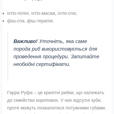
іхтіо-пілінг, іхтіо-масаж, іхтіо-спа;
фіш-спа, фіш-терапія.
Важливо!
Уточніть, яка саме
порода риб використовується для
проведення процедури. Запитайте
необхідні сертифікати.
Гарра Руфа – це крихітні рибки, що належать
до сімейства коропових. У них відсутні зуби,
проте можуть похвалитися потужними губами,