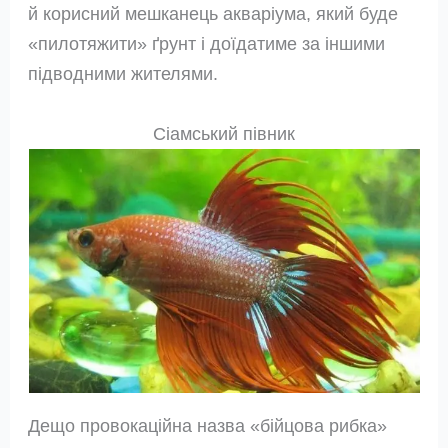
й корисний мешканець акваріума, який буде
«пилотяжити» ґрунт і доїдатиме за іншими
підводними жителями.
Сіамський півник
Дещо провокаційна назва «бійцова рибка»