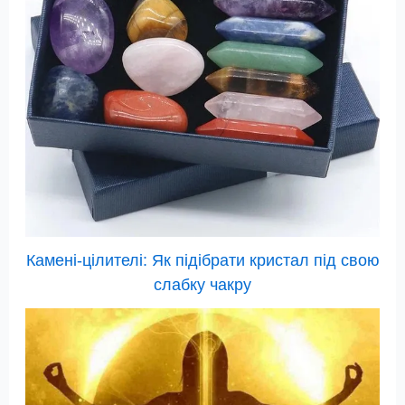
Камені-цілителі: Як підібрати кристал під свою
слабку чакру