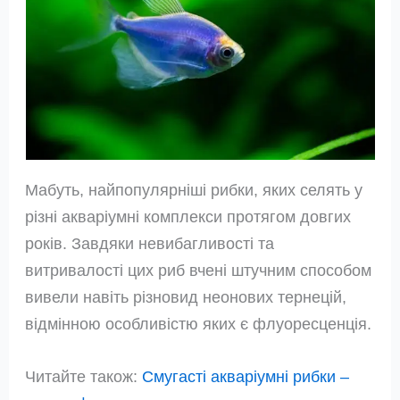
Мабуть, найпопулярніші рибки, яких селять у
різні акваріумні комплекси протягом довгих
років. Завдяки невибагливості та
витривалості цих риб вчені штучним способом
вивели навіть різновид неонових тернецій,
відмінною особливістю яких є флуоресценція.
Читайте також:
Смугасті акваріумні рибки –