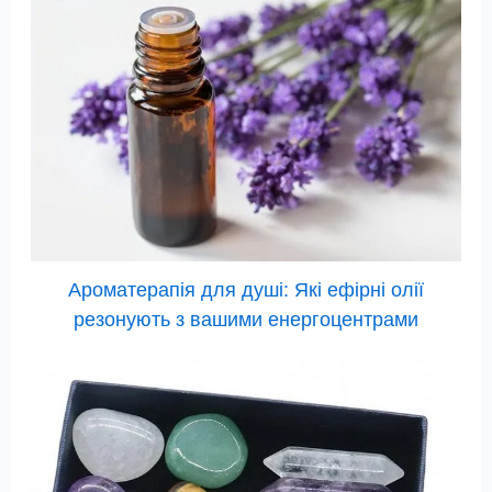
Ароматерапія для душі: Які ефірні олії
резонують з вашими енергоцентрами