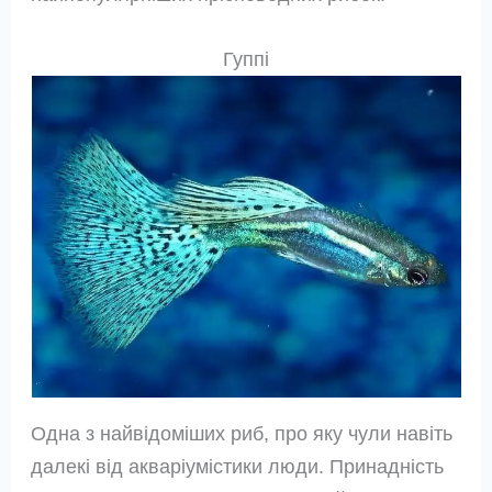
Гуппі
Одна з найвідоміших риб, про яку чули навіть
далекі від акваріумістики люди. Принадність