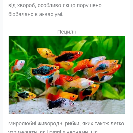
від хвороб, особливо якщо порушено
біобаланс в акваріумі.
Пецилії
Миролюбні живородні рибки, яких також легко
утримувати, як і гуппі з неонами. Ця