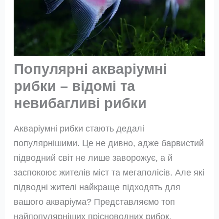
Популярні акваріумні
рибки – відомі та
невибагливі рибки
Акваріумні рибки стають дедалі
популярнішими. Це не дивно, адже барвистий
підводний світ не лише заворожує, а й
заспокоює жителів міст та мегаполісів. Але які
підводні жителі найкраще підходять для
вашого акваріума? Представляємо топ
найпопулярніших прісноводних рибок.