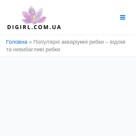
Перейти
до
вмісту
Головна
»
Популярні акваріумні рибки – відомі
та невибагливі рибки