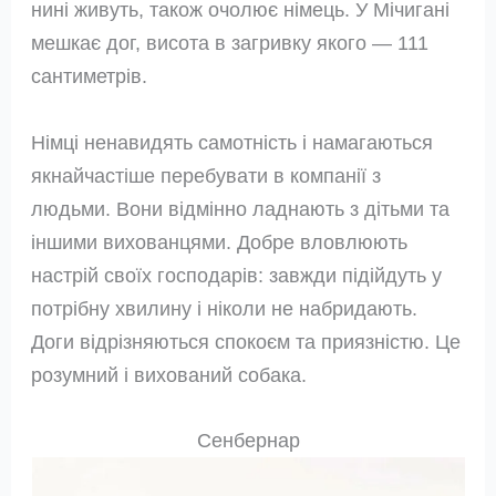
нині живуть, також очолює німець. У Мічигані
мешкає дог, висота в загривку якого — 111
сантиметрів.
Німці ненавидять самотність і намагаються
якнайчастіше перебувати в компанії з
людьми. Вони відмінно ладнають з дітьми та
іншими вихованцями. Добре вловлюють
настрій своїх господарів: завжди підійдуть у
потрібну хвилину і ніколи не набридають.
Доги відрізняються спокоєм та приязністю. Це
розумний і вихований собака.
Сенбернар