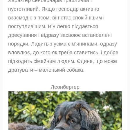
Характер сенбернарів грайливий і
пустотливий. Якщо господар активно
взаємодіє з псом, він стає спокійнішим і
поступливішим. Він легко піддається
дресування і відразу засвоює встановлені
порядки. Ладить з усіма сім’янинами, одразу
вловлює, до кого як треба ставитись, і добре
підходить сімейним людям. Єдине, що може
дратувати – маленький собака.
Леонбергер