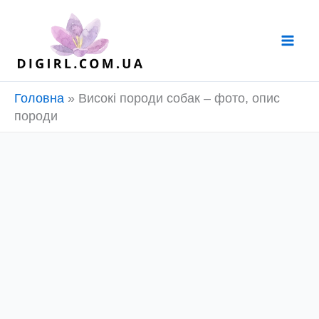
Перейти
до
вмісту
Головна
»
Високі породи собак – фото, опис
породи