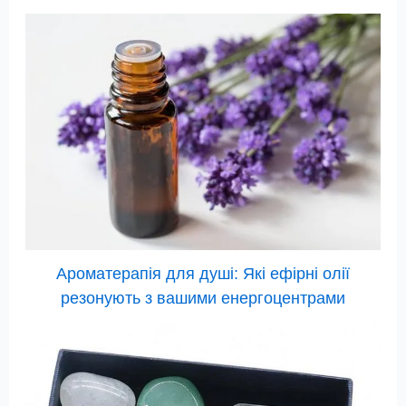
Ароматерапія для душі: Які ефірні олії
резонують з вашими енергоцентрами