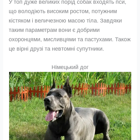
У топ дуже великих порід собак входять пси,
що володіють високим ростом, потужним
кістяком і величезною масою тіла. Завдяки
таким параметрам вони є добрими
охоронцями, мисливцями та пастухами. Також
це вірні друзі та невтомні супутники.
Німецький дог