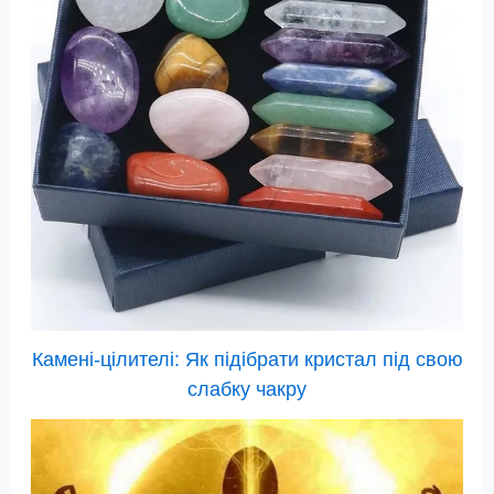
Камені-цілителі: Як підібрати кристал під свою
слабку чакру