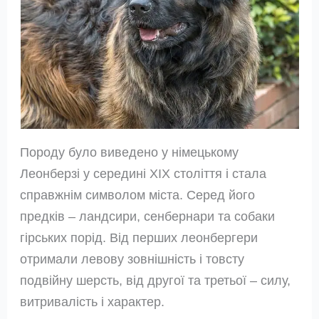
Породу було виведено у німецькому
Леонберзі у середині ХІХ століття і стала
справжнім символом міста. Серед його
предків – ландсири, сенбернари та собаки
гірських порід. Від перших леонбергери
отримали левову зовнішність і товсту
подвійну шерсть, від другої та третьої – силу,
витривалість і характер.