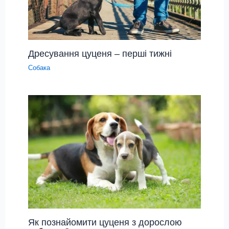
Дресування цуценя – перші тижні
Собака
Як познайомити цуценя з дорослою