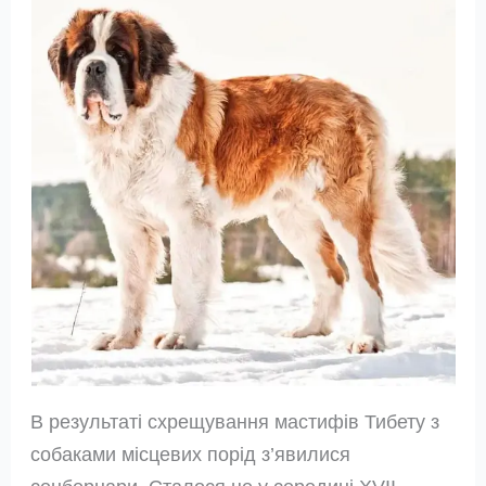
В результаті схрещування мастифів Тибету з
собаками місцевих порід з’явилися