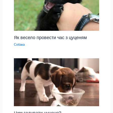
Як весело провести час з цуценям
Собака
Чим годувати цуценя?