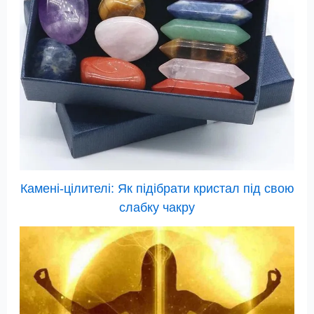
Камені-цілителі: Як підібрати кристал під свою
слабку чакру