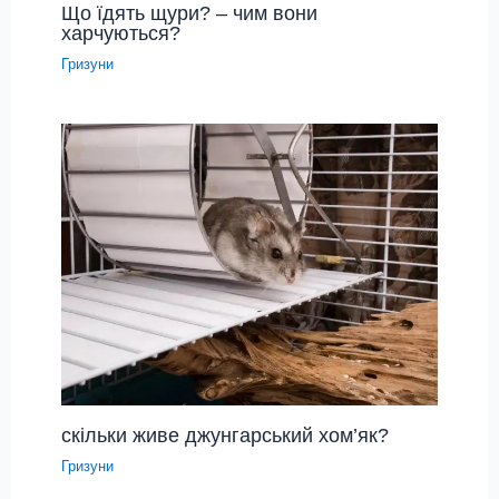
Що їдять щури? – чим вони
харчуються?
Гризуни
скільки живе джунгарський хом’як?
Гризуни