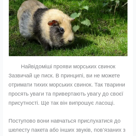
Найвідоміші прояви морських свинок
Зазвичай це писк. В принципі, ви не можете
отримати тихих морських свинок. Так тварини
просять уваги та привертають увагу до своєї
присутності. Ще так він випрошує ласощі.
Поступово вони навчаться прислухатися до
шелесту пакета або інших звуків, пов’язаних з