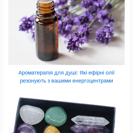
Ароматерапія для душі: Які ефірні олії
резонують з вашими енергоцентрами