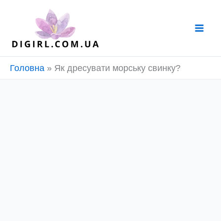
Перейти
до
вмісту
Головна
»
Як дресувати морську свинку?