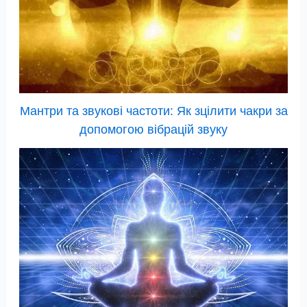
Мантри та звукові частоти: Як зцілити чакри за
допомогою вібрацій звуку