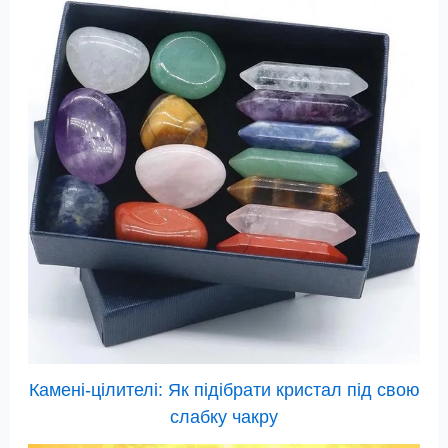
Камені-цілителі: Як підібрати кристал під свою
слабку чакру