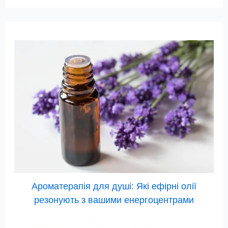
Ароматерапія для душі: Які ефірні олії
резонують з вашими енергоцентрами