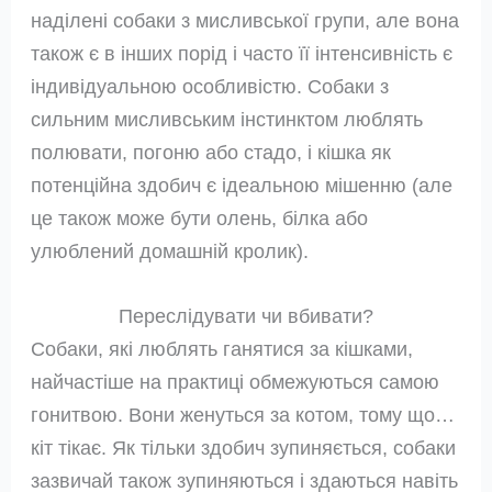
наділені собаки з мисливської групи, але вона
також є в інших порід і часто її інтенсивність є
індивідуальною особливістю. Собаки з
сильним мисливським інстинктом люблять
полювати, погоню або стадо, і кішка як
потенційна здобич є ідеальною мішенню (але
це також може бути олень, білка або
улюблений домашній кролик).
Переслідувати чи вбивати?
Собаки, які люблять ганятися за кішками,
найчастіше на практиці обмежуються самою
гонитвою. Вони женуться за котом, тому що…
кіт тікає. Як тільки здобич зупиняється, собаки
зазвичай також зупиняються і здаються навіть