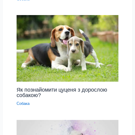
Як познайомити цуценя з дорослою
собакою?
Собака