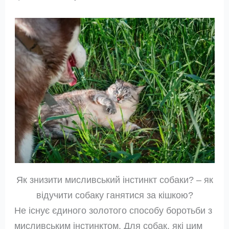
Як знизити мисливський інстинкт собаки? – як
відучити собаку ганятися за кішкою?
Не існує єдиного золотого способу боротьби з
мисливським інстинктом. Для собак, які цим