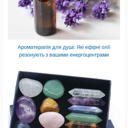
Ароматерапія для душі: Які ефірні олії
резонують з вашими енергоцентрами