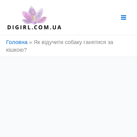
Перейти
до
вмісту
Головна
»
Як відучити собаку ганятися за
кішкою?