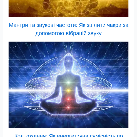
Мантри та звукові частоти: Як зцілити чакри за
допомогою вібрацій звуку
Код кохання: Як енергетична сумісність по