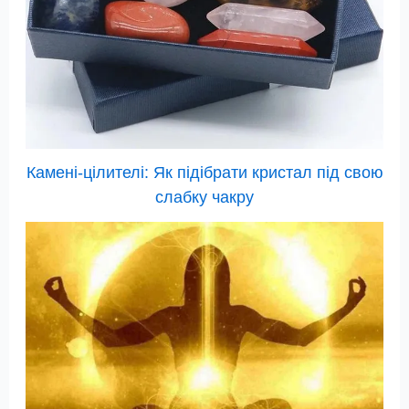
Камені-цілителі: Як підібрати кристал під свою
слабку чакру