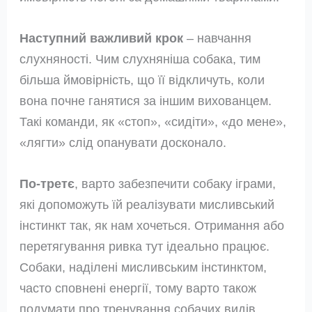
Наступний важливий крок
– навчання
слухняності. Чим слухняніша собака, тим
більша ймовірність, що її відкличуть, коли
вона почне ганятися за іншим вихованцем.
Такі команди, як «стоп», «сидіти», «до мене»,
«лягти» слід опанувати досконало.
По-третє
, варто забезпечити собаку іграми,
які допоможуть їй реалізувати мисливський
інстинкт так, як нам хочеться. Отримання або
перетягування ривка тут ідеально працює.
Собаки, наділені мисливським інстинктом,
часто сповнені енергії, тому варто також
подумати про тренування собачих видів