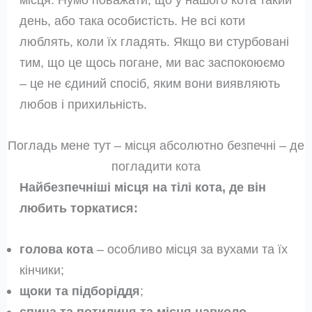
день, або така особистість. Не всі коти
люблять, коли їх гладять. Якщо ви стурбовані
тим, що це щось погане, ми вас заспокоюємо
– це не єдиний спосіб, яким вони виявляють
любов і прихильність.
Погладь мене тут – місця абсолютно безпечні – де
погладити кота
Найбезпечніші місця на тілі кота, де він
любить торкатися:
голова кота
– особливо місця за вухами та їх
кінчики;
щоки та підборіддя
;
спина та потилиця та місця навколо