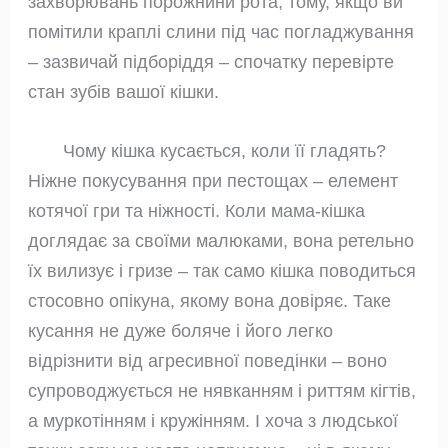
захворювань порожнини рота, тому, якщо ви
помітили краплі слини під час погладжування
– зазвичай підборіддя – спочатку перевірте
стан зубів вашої кішки.
Чому кішка кусається, коли її гладять?
Ніжне покусування при пестощах – елемент
котячої гри та ніжності. Коли мама-кішка
доглядає за своїми малюками, вона ретельно
їх вилизує і гризе – так само кішка поводиться
стосовно опікуна, якому вона довіряє. Таке
кусання не дуже боляче і його легко
відрізнити від агресивної поведінки – воно
супроводжується не нявканням і риттям кігтів,
а муркотінням і кружінням. І хоча з людської