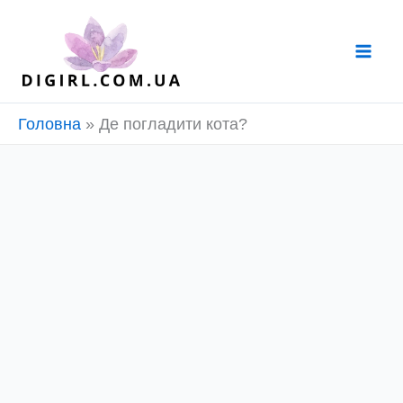
Перейти
до
вмісту
Головна
»
Де погладити кота?