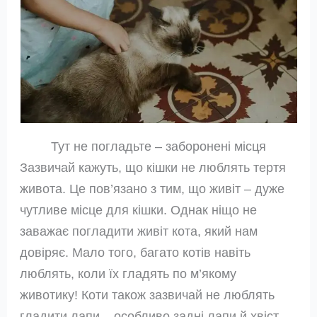
Тут не погладьте – заборонені місця
Зазвичай кажуть, що кішки не люблять тертя
живота. Це пов’язано з тим, що живіт – дуже
чутливе місце для кішки. Однак ніщо не
заважає погладити живіт кота, який нам
довіряє. Мало того, багато котів навіть
люблять, коли їх гладять по м’якому
животику! Коти також зазвичай не люблять
гладити лапи – особливо задні лапи й хвіст.