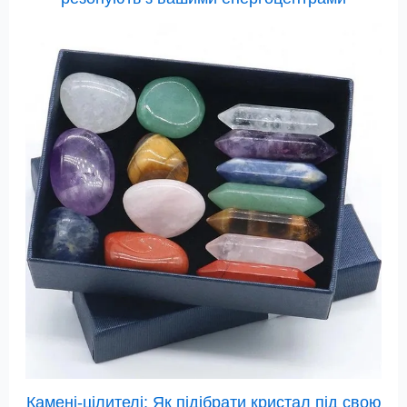
Камені-цілителі: Як підібрати кристал під свою