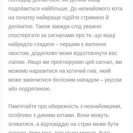
подобається найбільше. До незнайомого кота
на початку найкраще підійти стримано й
делікатно. Також завжди слід уважно
спостерігати за сигналами про те, що кішці
набридло гладити – першим є виляння
хвостом, додатково може відштовхнути вас
лапою. Якщо ми проігноруємо цей сигнал, ми
можемо наразитися на котячий гнів, який
може закінчитися болісним нападом – укусом
або подряпиною.
Пам’ятайте про обережність з незнайомцями,
особливо з дикими котами. Вони можуть
злякатися, а відповіддю на страх може бути
агресія. Крім того, такі кішки можуть бути