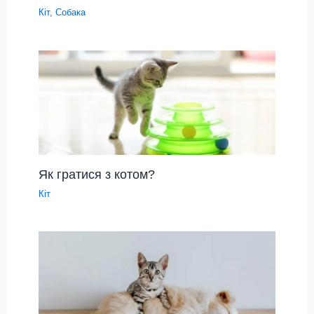
Кіт
,
Собака
Як гратися з котом?
Кіт