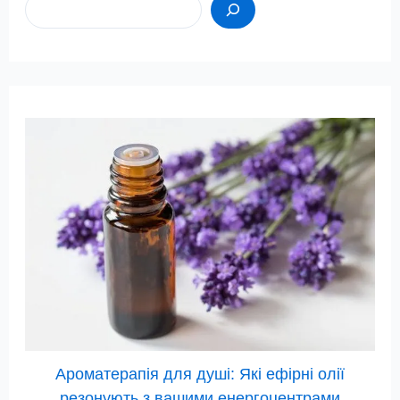
Ароматерапія для душі: Які ефірні олії
резонують з вашими енергоцентрами