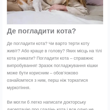
Де погладити кота?
Де погладити кота? Чи варто терти коту
живіт? Або краще в голову? Яких місць на тілі
кота уникати? Погладити кота – справжнє
випробування! Зразок погладжування кішки
може бути корисним – обов’язково
ознайомтеся з ним, перш ніж торкатися
муркотіння.
Ви могли б легко написати докторську
дисертацію про гладінь кота і все одно не