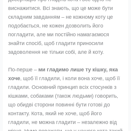
виснажитися. Всі знають, що це може бути
складним завданням – не кожному коту це
подобається, не кожен дозволить його
погладити, але ми постійно намагаємося
знайти спосіб, щоб гладити приносили
задоволення не тільки собі, але й коту.
По-перше –
ми гладимо лише ту кішку, яка
хоче
, щоб її гладили, і коли вона хоче, щоб її
гладили. Основний принцип всіх стосунків з
кішками, собаками (також людьми) говорить,
що обидві сторони повинні бути готові до
контакту. Кота, який не хоче, щоб його
гладили, не можна гладити – незалежно від
місця. Нумо поважати, що у нашого кота такий