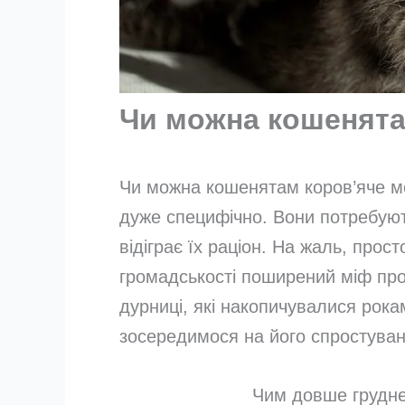
Чи можна кошенята
Чи можна кошенятам коров’яче м
дуже специфічно. Вони потребую
відіграє їх раціон. На жаль, прос
громадськості поширений міф пр
дурниці, які накопичувалися рок
зосередимося на його спростуван
Чим довше грудне