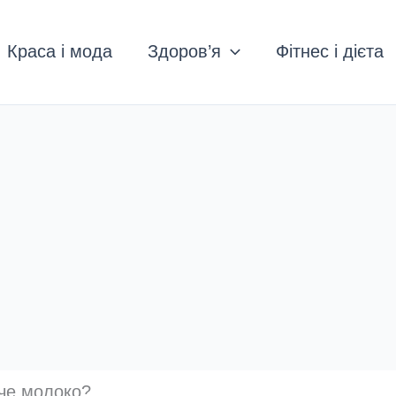
Краса і мода
Здоров’я
Фітнес і дієта
че молоко?