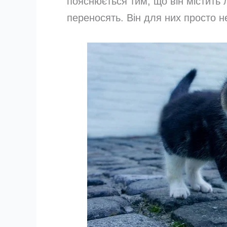
пояснюється тим, що він містить л
переносять. Він для них просто н