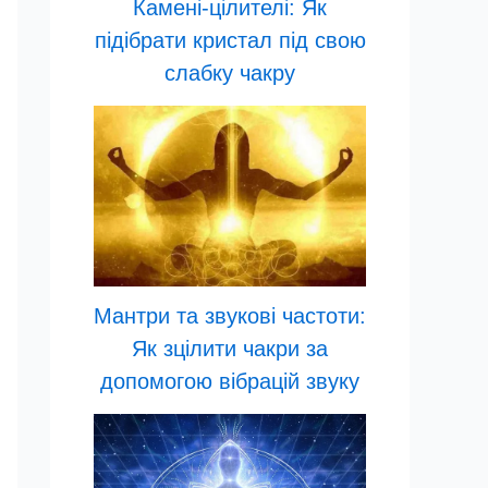
Камені-цілителі: Як
підібрати кристал під свою
слабку чакру
Мантри та звукові частоти:
Як зцілити чакри за
допомогою вібрацій звуку