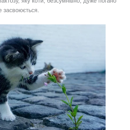
актозу, яку коти, безсумнівно, дуже погано
е засвоюється.