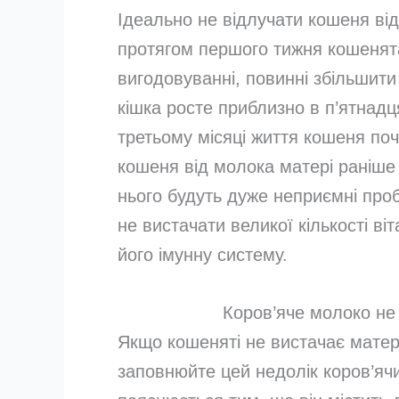
Ідеально не відлучати кошеня від
протягом першого тижня кошенята
вигодовуванні, повинні збільшити
кішка росте приблизно в п’ятнад
третьому місяці життя кошеня поч
кошеня від молока матері раніше 
нього будуть дуже неприємні проб
не вистачати великої кількості ві
його імунну систему.
Коров’яче молоко не
Якщо кошеняті не вистачає матер
заповнюйте цей недолік коров’яч