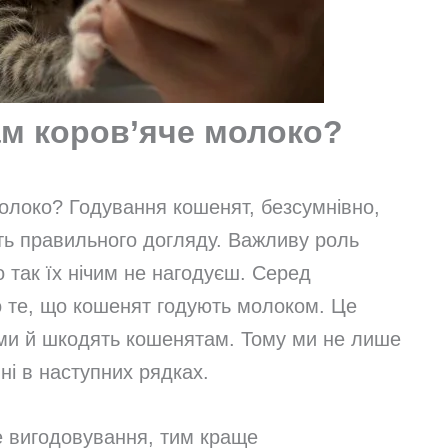
м коров’яче молоко?
олоко? Годування кошенят, безсумнівно,
ть правильного догляду. Важливу роль
то так їх нічим не нагодуєш. Серед
о те, що кошенят годують молоком. Це
ами й шкодять кошенятам. Тому ми не лише
ні в наступних рядках.
 вигодовування, тим краще