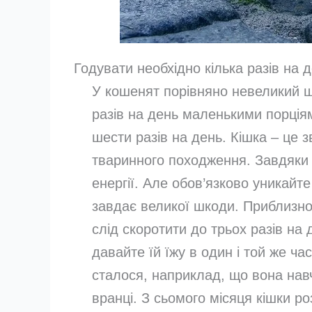
Годувати необхідно кілька разів на
У кошенят порівняно невеликий шл
разів на день маленькими порціям
шести разів на день. Кішка – це зві
тваринного походження. Завдяки 
енергії. Але обов’язково уникайте
завдає великої шкоди. Приблизно з
слід скоротити до трьох разів на 
давайте їй їжу в один і той же ча
сталося, наприклад, що вона нав
вранці. З сьомого місяця кішки роз