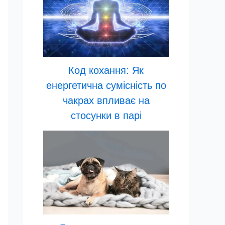
Код кохання: Як
енергетична сумісність по
чакрах впливає на
стосунки в парі