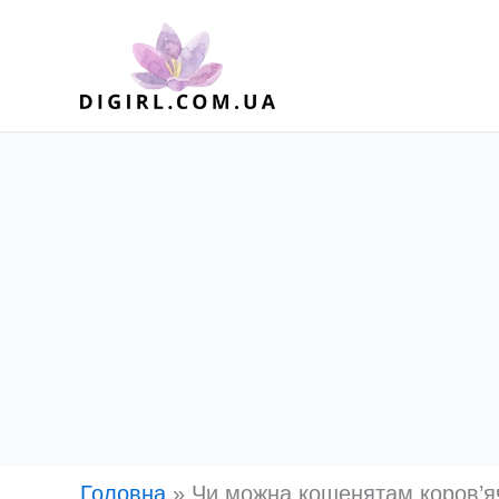
Перейти
до
вмісту
Головна
»
Чи можна кошенятам коров’я