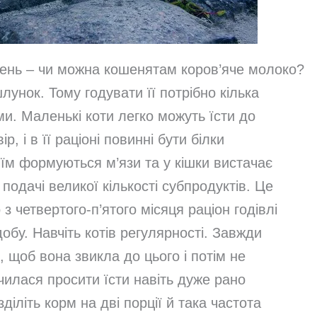
 день – чи можна кошенятам коров’яче молоко?
унок. Тому годувати її потрібно кілька
и. Маленькі коти легко можуть їсти до
р, і в її раціоні повинні бути білки
їм формуються м’язи та у кішки вистачає
 подачі великої кількості субпродуктів. Це
 четвертого-п’ятого місяця раціон годівлі
добу. Навчіть котів регулярності. Завжди
с, щоб вона звикла до цього і потім не
чилася просити їсти навіть дуже рано
діліть корм на дві порції й така частота