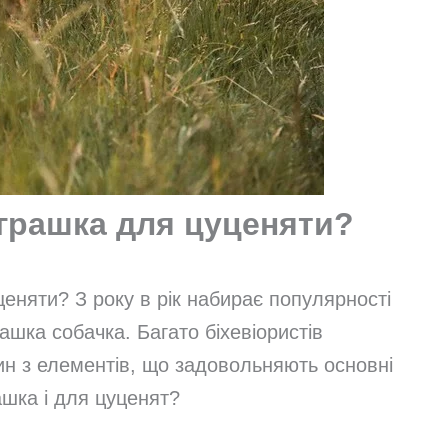
іграшка для цуценяти?
ценяти? З року в рік набирає популярності
ашка собачка. Багато біхевіористів
ин з елементів, що задовольняють основні
ашка і для цуценят?