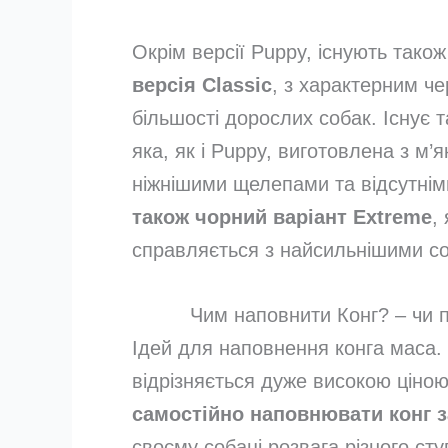
Окрім версії Puppy, існують також
версія Classic
, з характерним ч
більшості дорослих собак. Існує 
яка, як і Puppy, виготовлена ​​з м
ніжнішими щелепами та відсутні
також чорний варіант Extreme
,
справляється з найсильнішими с
Чим наповнити Конг? – чи п
Ідей для наповнення конга маса. 
відрізняється дуже високою ціно
самостійно наповнювати конг з
своєму собаці розвага різного сту