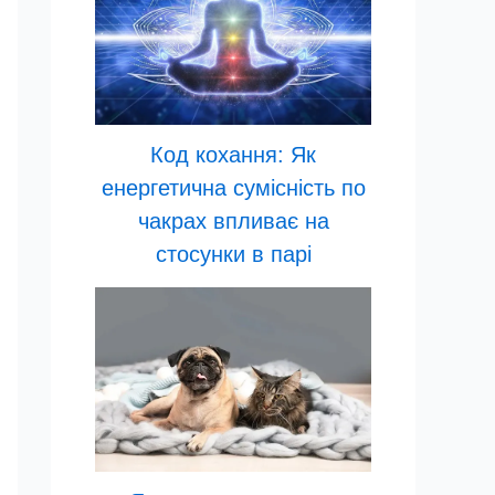
Код кохання: Як
енергетична сумісність по
чакрах впливає на
стосунки в парі