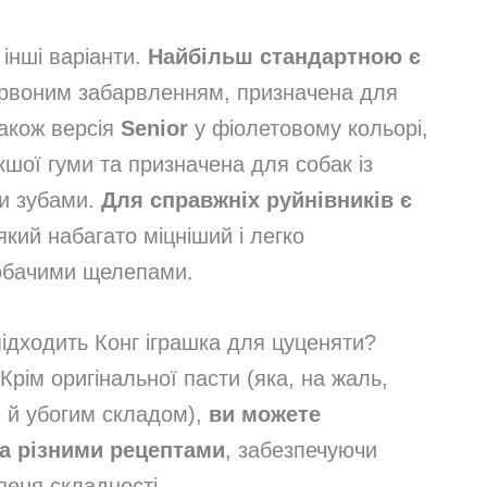
 інші варіанти.
Найбільш стандартною є
ервоним забарвленням, призначена для
також версія
Senior
у фіолетовому кольорі,
’якшої гуми та призначена для собак із
ми зубами.
Для справжніх руйнівників є
 який набагато міцніший і легко
обачими щелепами.
ідходить Конг іграшка для цуценяти?
Крім оригінальної пасти (яка, на жаль,
ю й убогим складом),
ви можете
а різними рецептами
, забезпечуючи
пеня складності.