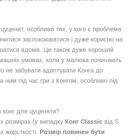
 цуценят, особливо тих, у кого є проблема
вчитися заспокоюватися і дуже корисно на
ишатися вдома. Це також дуже хороший
омашніх умовах, коли у малюка починають
но не забувати адаптувати Конга до
за ним під час гри з Конгом, особливо під
 конг для цуценяти?
их розмірах (у випадку
Конг Classic
від S
ах жорсткості.
Розмір повинен бути