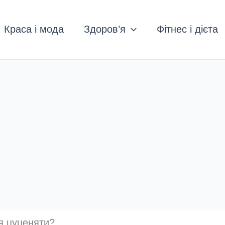
Краса і мода
Здоров’я
Фітнес і дієта
ля цуценяти?