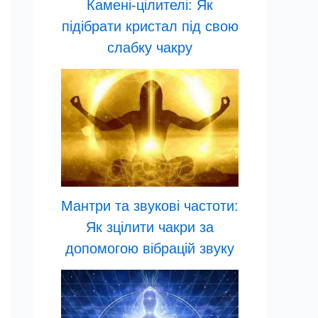
Камені-цілителі: Як
підібрати кристал під свою
слабку чакру
Мантри та звукові частоти:
Як зцілити чакри за
допомогою вібрацій звуку