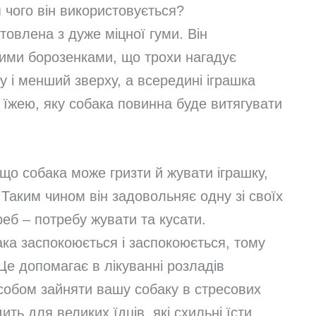
я чого він використовується?
товлена ​​з дуже міцної гуми. Він
ими борозенками, що трохи нагадує
у і менший зверху, а всередині іграшка
їжею, яку собака повинна буде витягувати
 що собака може гризти й жувати іграшку,
 Таким чином він задовольняє одну зі своїх
еб – потребу жувати та кусати.
ка заспокоюється і заспокоюється, тому
Це допомагає в лікуванні розладів
особом зайняти вашу собаку в стресових
ить для великих їдців, які схильні їсти