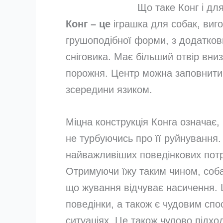
Що таке Конг і дл
Конг – це
іграшка для собак, виго
грушоподібної форми, з додатков
сніговика. Має більший отвір вниз
порожня. Центр можна заповнити 
зсередини язиком.
Міцна конструкція Конга означає,
не турбуючись про її руйнування.
найважливіших поведінкових потр
Отримуючи їжу таким чином, соба
що жування відчуває насичення. 
поведінки, а також є чудовим сп
ситуаціях. Це також чудово підход