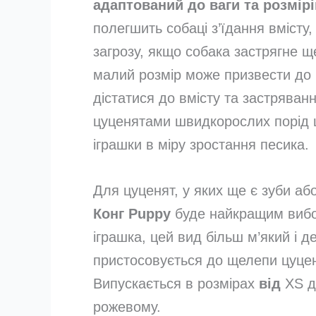
адаптований до ваги та розмірі
полегшить собаці з’їдання вмісту
загрозу, якщо собака застрягне ще
малий розмір може призвести до 
дістатися до вмісту та застряванн
цуценятами швидкорослих порід ц
іграшки в міру зростання песика.
Для цуценят, у яких ще є зуби або
Конг Puppy
буде найкращим вибор
іграшка, цей вид більш м’який і 
пристосовується до щелепи цуценя
Випускається в розмірах
від
XS до
рожевому.