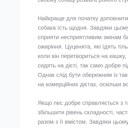
Найкраще для початку доповнити
собака їсть щодня. Завдяки цьому
сприяти несприятливим змінам ба
ожиріння. Цуценята, які їдять тіл
коли він перетвориться на кашку,
сидять на дієті, так само добре п
Однак слід бути обережним із та
на комерційних дієтах, оскільки в
Якщо пес добре справляється з т
збільшити рівень складності, час
разом з її вмістом. Завдяки цьому