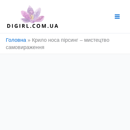
Перейти
до
вмісту
Головна
»
Крило носа пірсинг – мистецтво
самовираження