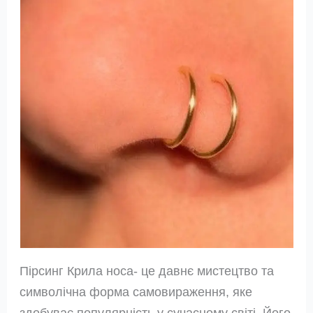
Пірсинг Крила носа- це давнє мистецтво та
символічна форма самовираження, яке
здобуває популярність у сучасному світі. Його