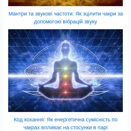
Мантри та звукові частоти: Як зцілити чакри за
допомогою вібрацій звуку
Код кохання: Як енергетична сумісність по
чакрах впливає на стосунки в парі