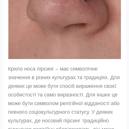
Крило носа пірсинг – має символічне
значення в різних культурах та традиціях. Для
деяких це може бути спосіб вираження своєї
особистості та само виразності. Для інших це
може бути символом релігійної відданості або
певного соціокультурного статусу. У деяких
культурах, де носовий пірсинг традиційно