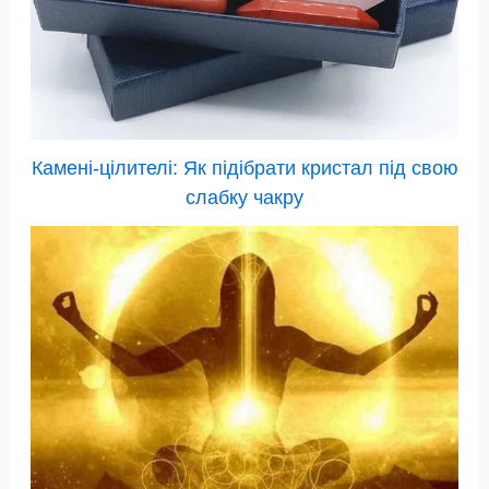
Камені-цілителі: Як підібрати кристал під свою
слабку чакру