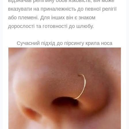
відзначав релігійну обов’язковість, він може
вказувати на приналежність до певної релігії
або племені. Для інших він є знаком
дорослості та готовності до шлюбу.
Сучасний підхід до пірсингу крила носа